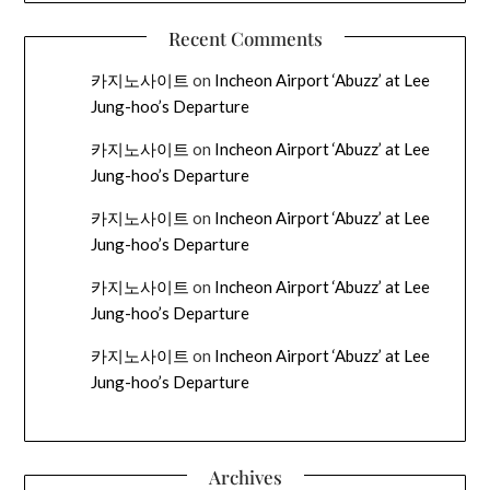
Recent Comments
카지노사이트
on
Incheon Airport ‘Abuzz’ at Lee
Jung-hoo’s Departure
카지노사이트
on
Incheon Airport ‘Abuzz’ at Lee
Jung-hoo’s Departure
카지노사이트
on
Incheon Airport ‘Abuzz’ at Lee
Jung-hoo’s Departure
카지노사이트
on
Incheon Airport ‘Abuzz’ at Lee
Jung-hoo’s Departure
카지노사이트
on
Incheon Airport ‘Abuzz’ at Lee
Jung-hoo’s Departure
Archives