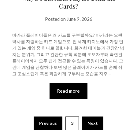
Cards?
Posted on
June 9, 2026
바카라 플레이어들은 왜 카드를 구부릴까요? 바카라는 오랜
역사를 자랑하는 카드 게임으로, 전 세계 카지노에서 가장 인
기 있는 게임 중 하나로 꼽힙니다. 화려한 테이블과 긴장감 넘
치는 분위기, 그리고 간단한 규칙 덕분에 초보자부터 숙련된
플레이어까지 모두 쉽게 접근할 수 있는 특징이 있습니다. 그
런데 게임을 관찰하다 보면 많은 플레이어가 카드를 손에 쥐
고 조심스럽게 혹은 과감하게 구부리는 모습을 자주…
Read more
Previous
3
Next