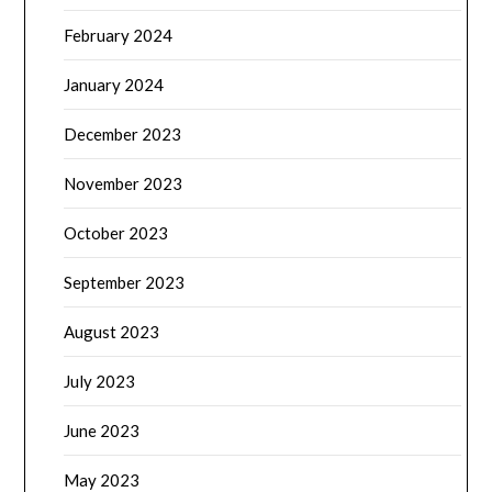
February 2024
January 2024
December 2023
November 2023
October 2023
September 2023
August 2023
July 2023
June 2023
May 2023