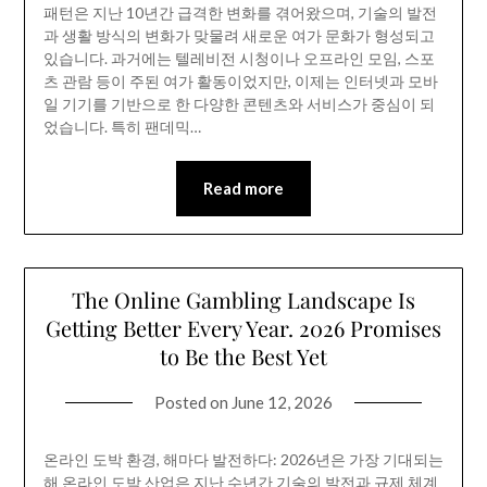
패턴은 지난 10년간 급격한 변화를 겪어왔으며, 기술의 발전
과 생활 방식의 변화가 맞물려 새로운 여가 문화가 형성되고
있습니다. 과거에는 텔레비전 시청이나 오프라인 모임, 스포
츠 관람 등이 주된 여가 활동이었지만, 이제는 인터넷과 모바
일 기기를 기반으로 한 다양한 콘텐츠와 서비스가 중심이 되
었습니다. 특히 팬데믹…
Read more
The Online Gambling Landscape Is
Getting Better Every Year. 2026 Promises
to Be the Best Yet
Posted on
June 12, 2026
온라인 도박 환경, 해마다 발전하다: 2026년은 가장 기대되는
해 온라인 도박 산업은 지난 수년간 기술의 발전과 규제 체계