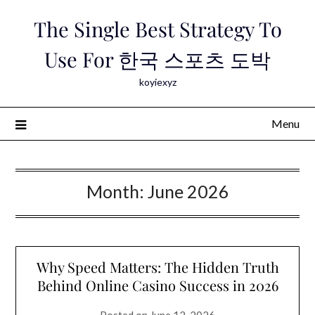
Skip
The Single Best Strategy To
to
content
Use For 한국 스포츠 도박
koyiexyz
Menu
Month:
June 2026
Why Speed Matters: The Hidden Truth
Behind Online Casino Success in 2026