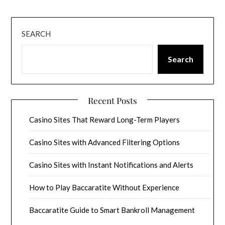
SEARCH
Search
Recent Posts
Casino Sites That Reward Long-Term Players
Casino Sites with Advanced Filtering Options
Casino Sites with Instant Notifications and Alerts
How to Play Baccaratite Without Experience
Baccaratite Guide to Smart Bankroll Management