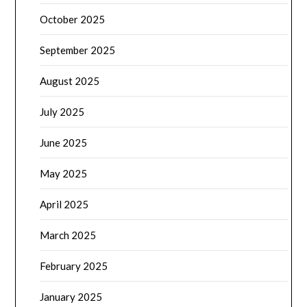
October 2025
September 2025
August 2025
July 2025
June 2025
May 2025
April 2025
March 2025
February 2025
January 2025