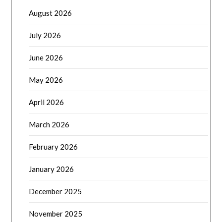
August 2026
July 2026
June 2026
May 2026
April 2026
March 2026
February 2026
January 2026
December 2025
November 2025