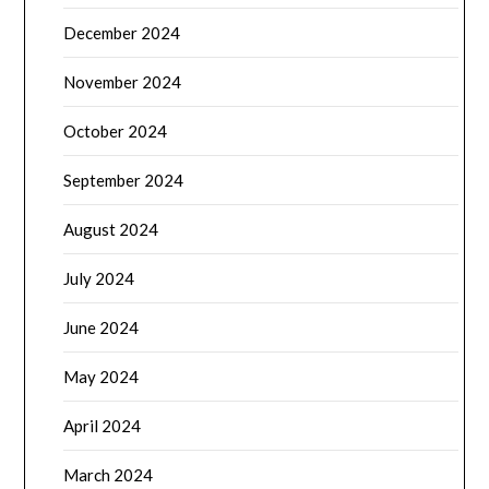
December 2024
November 2024
October 2024
September 2024
August 2024
July 2024
June 2024
May 2024
April 2024
March 2024