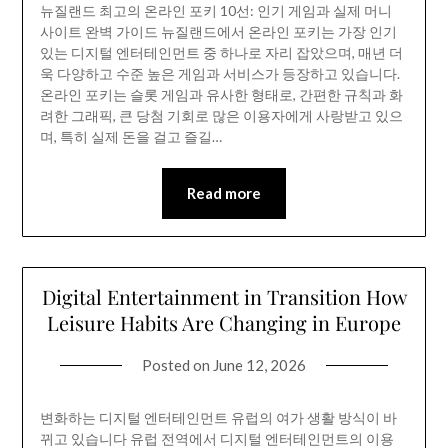
뉴질랜드 최고의 온라인 포키 10선: 인기 게임과 실제 머니
사이트 완벽 가이드 뉴질랜드에서 온라인 포키는 가장 인기
있는 디지털 엔터테인먼트 중 하나로 자리 잡았으며, 매년 더
욱 다양하고 수준 높은 게임과 서비스가 등장하고 있습니다.
온라인 포키는 슬롯 게임과 유사한 형태로, 간편한 규칙과 화
려한 그래픽, 큰 당첨 기회로 많은 이용자에게 사랑받고 있으
며, 특히 실제 돈을 걸고 즐길…
Read more
Digital Entertainment in Transition How
Leisure Habits Are Changing in Europe
Posted on
June 12, 2026
변화하는 디지털 엔터테인먼트 유럽의 여가 생활 방식이 바
뀌고 있습니다 유럽 전역에서 디지털 엔터테인먼트의 이용