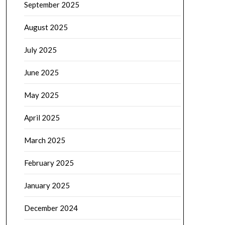
September 2025
August 2025
July 2025
June 2025
May 2025
April 2025
March 2025
February 2025
January 2025
December 2024