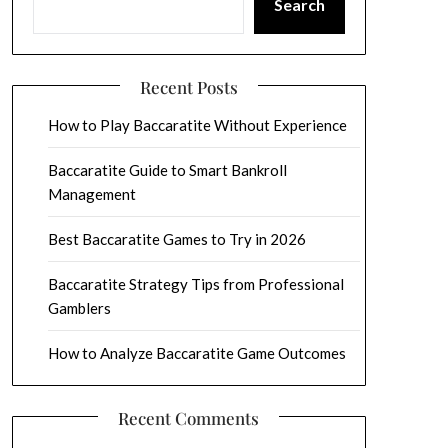
Search
Recent Posts
How to Play Baccaratite Without Experience
Baccaratite Guide to Smart Bankroll
Management
Best Baccaratite Games to Try in 2026
Baccaratite Strategy Tips from Professional
Gamblers
How to Analyze Baccaratite Game Outcomes
Recent Comments