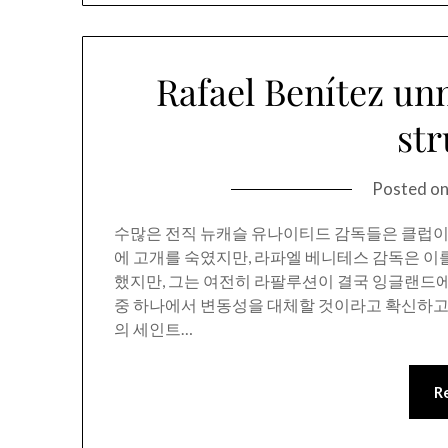
Rafael Benítez un
str
Posted o
수많은 전직 뉴캐슬 유나이티드 감독들은 클럽이 
에 고개를 숙였지만, 라파엘 베니테스 감독은 이를
했지만, 그는 여전히 라팔루션이 결국 잉글랜드에
중 하나에서 변동성을 대체할 것이라고 확신하고 
의 세인트…
R