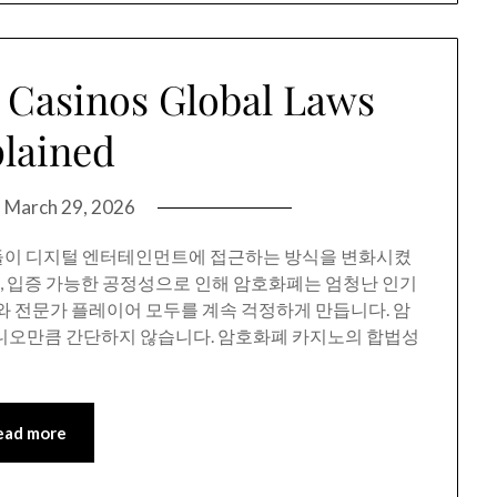
o Casinos Global Laws
lained
n
March 29, 2026
들이 디지털 엔터테인먼트에 접근하는 방식을 변화시켰
결제, 입증 가능한 공정성으로 인해 암호화폐는 엄청난 인기
와 전문가 플레이어 모두를 계속 걱정하게 만듭니다. 암
니오만큼 간단하지 않습니다. 암호화폐 카지노의 합법성
ead more