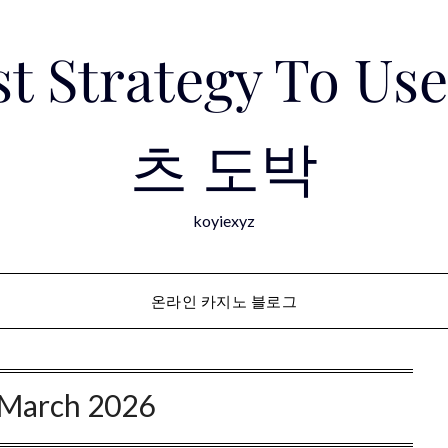
est Strategy To 
츠 도박
koyiexyz
온라인 카지노 블로그
March 2026