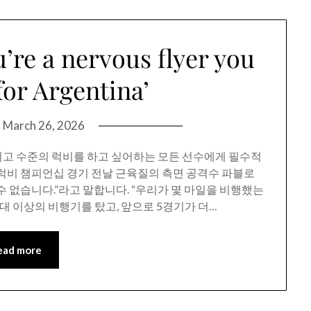
u’re a nervous flyer you
 for Argentina’
n
March 26, 2026
최고 수준의 럭비를 하고 싶어하는 모든 선수에게 필수적
 럭비 챔피언십 경기 전날 근육질의 측면 공격수 파블로
 없습니다.”라고 말합니다. “우리가 몇 마일을 비행했는
0대 이상의 비행기를 탔고, 앞으로 5경기가 더…
ead more