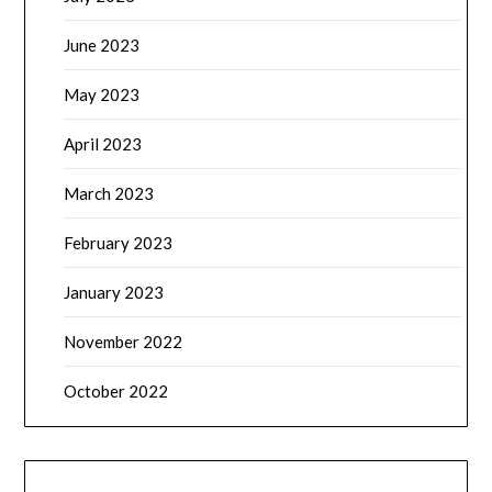
June 2023
May 2023
April 2023
March 2023
February 2023
January 2023
November 2022
October 2022