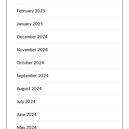
February 2025
January 2025
December 2024
November 2024
October 2024
September 2024
August 2024
July 2024
June 2024
May 2024