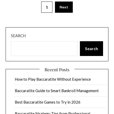
1
Next
SEARCH
Search
Recent Posts
How to Play Baccaratite Without Experience
Baccaratite Guide to Smart Bankroll Management
Best Baccaratite Games to Try in 2026
Baccaratite Strategy Tips from Professional