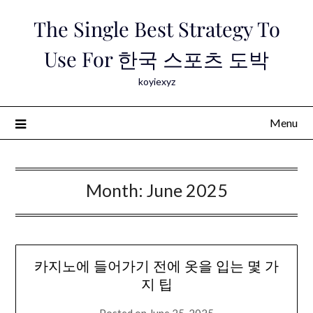
Skip
The Single Best Strategy To
to
content
Use For 한국 스포츠 도박
koyiexyz
Menu
Month:
June 2025
카지노에 들어가기 전에 옷을 입는 몇 가
지 팁