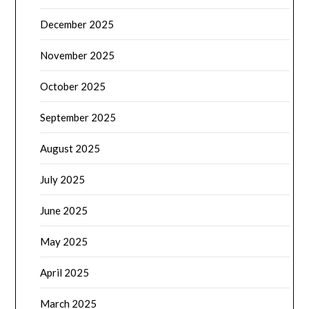
December 2025
November 2025
October 2025
September 2025
August 2025
July 2025
June 2025
May 2025
April 2025
March 2025