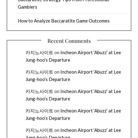
Gamblers
How to Analyze Baccaratite Game Outcomes
Recent Comments
카지노사이트
on
Incheon Airport ‘Abuzz’ at Lee
Jung-hoo’s Departure
카지노사이트
on
Incheon Airport ‘Abuzz’ at Lee
Jung-hoo’s Departure
카지노사이트
on
Incheon Airport ‘Abuzz’ at Lee
Jung-hoo’s Departure
카지노사이트
on
Incheon Airport ‘Abuzz’ at Lee
Jung-hoo’s Departure
카지노사이트
on
Incheon Airport ‘Abuzz’ at Lee
Jung-hoo’s Departure