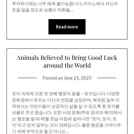
투자하기에는 너무 예측 불가능합니다. 카지노에서 자신의
돈을 잃을 정도로 상황이 악화될…
Read more
Animals Believed to Bring Good Luck
around the World
Posted on
June 21, 2025
토끼 의제에 오른 첫 번째 행운의 동물 – 토끼입니다. 다양한
문화권에서 토끼는 다산과 번영을 상징하며, 북유럽 일부 지
역에서는 어린이들이 성공적인 삶을 살 수 있도록 흰 토끼를
선물로 주곤 했습니다. 또한 서양 문화(주로 영국과 북미)에서
는 행운을 빌 때 매월 첫날 아침에 일어나면 “토끼, 토끼, 토
끼”라고 먼저 말하는 것이 관례입니다. 물론 행운을 가져다주
기 위해 부적으로 들고 다니는…