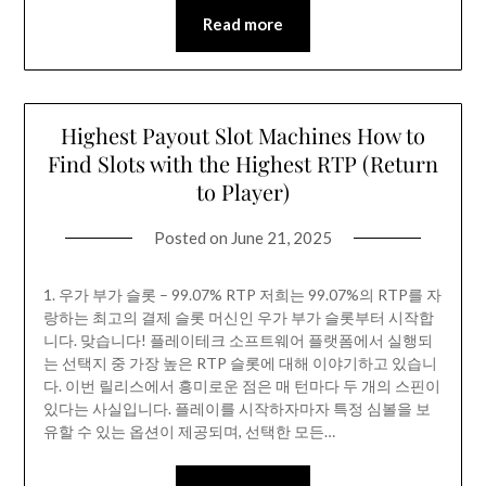
Read more
Highest Payout Slot Machines How to
Find Slots with the Highest RTP (Return
to Player)
Posted on
June 21, 2025
1. 우가 부가 슬롯 – 99.07% RTP 저희는 99.07%의 RTP를 자
랑하는 최고의 결제 슬롯 머신인 우가 부가 슬롯부터 시작합
니다. 맞습니다! 플레이테크 소프트웨어 플랫폼에서 실행되
는 선택지 중 가장 높은 RTP 슬롯에 대해 이야기하고 있습니
다. 이번 릴리스에서 흥미로운 점은 매 턴마다 두 개의 스핀이
있다는 사실입니다. 플레이를 시작하자마자 특정 심볼을 보
유할 수 있는 옵션이 제공되며, 선택한 모든…