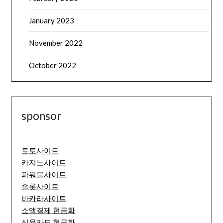
January 2023
November 2022
October 2022
sponsor
토토사이트
카지노사이트
파워볼사이트
슬롯사이트
바카라사이트
소액결제 현금화
신용카드 현금화