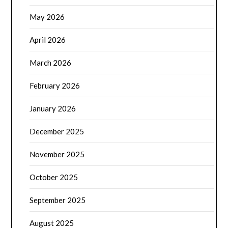
May 2026
April 2026
March 2026
February 2026
January 2026
December 2025
November 2025
October 2025
September 2025
August 2025