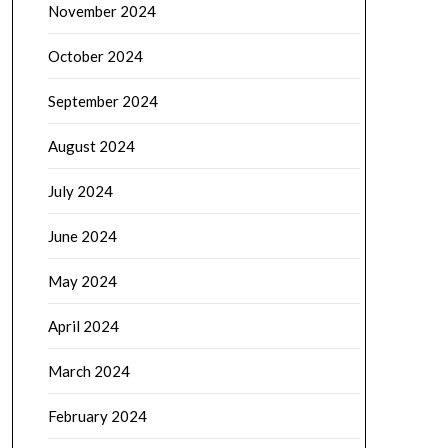
November 2024
October 2024
September 2024
August 2024
July 2024
June 2024
May 2024
April 2024
March 2024
February 2024