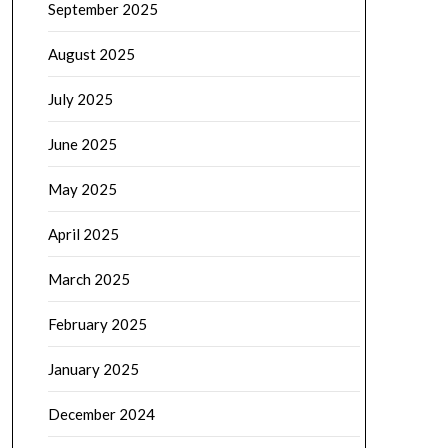
September 2025
August 2025
July 2025
June 2025
May 2025
April 2025
March 2025
February 2025
January 2025
December 2024