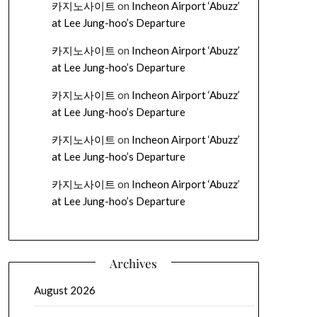
카지노사이트
on
Incheon Airport ‘Abuzz’
at Lee Jung-hoo’s Departure
카지노사이트
on
Incheon Airport ‘Abuzz’
at Lee Jung-hoo’s Departure
카지노사이트
on
Incheon Airport ‘Abuzz’
at Lee Jung-hoo’s Departure
카지노사이트
on
Incheon Airport ‘Abuzz’
at Lee Jung-hoo’s Departure
카지노사이트
on
Incheon Airport ‘Abuzz’
at Lee Jung-hoo’s Departure
Archives
August 2026