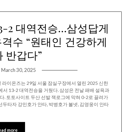
13-2 대역전승…삼성답게
유격수 “원태인 건강하게
 반갑다”
n
March 30, 2025
라이온즈는 29일 서울 잠실구장에서 열린 2025 신한
에서 13-2 대역전승을 거뒀다. 삼성은 전날 패배 설욕과
다. 토토사이트 두산 선발 잭로그에 막혀 0-2로 끌려가
선두타자 강민호가 안타, 박병호가 볼넷, 김영웅이 안타
ead more