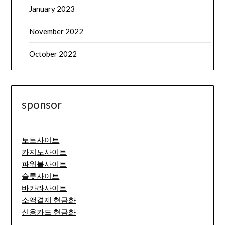
January 2023
November 2022
October 2022
sponsor
토토사이트
카지노사이트
파워볼사이트
슬롯사이트
바카라사이트
소액결제 현금화
신용카드 현금화