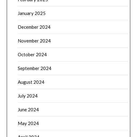
January 2025
December 2024
November 2024
October 2024
September 2024
August 2024
July 2024
June 2024
May 2024