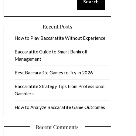
Search
Recent Posts
How to Play Baccaratite Without Experience
Baccaratite Guide to Smart Bankroll
Management
Best Baccaratite Games to Try in 2026
Baccaratite Strategy Tips from Professional
Gamblers
How to Analyze Baccaratite Game Outcomes
Recent Comments