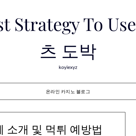
est Strategy To 
츠 도박
koyiexyz
온라인 카지노 블로그
 소개 및 먹튀 예방법