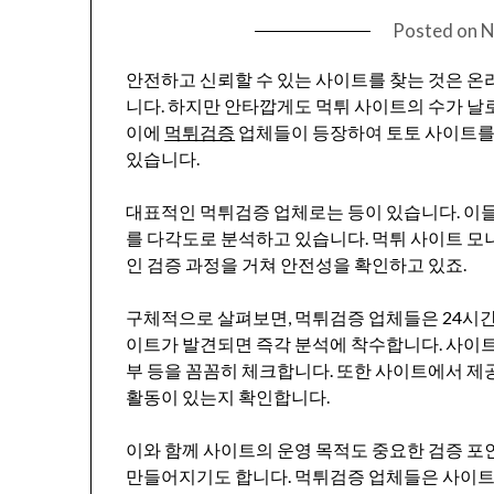
Posted on
N
안전하고 신뢰할 수 있는 사이트를 찾는 것은 온
니다. 하지만 안타깝게도 먹튀 사이트의 수가 날
이에
먹튀검증
업체들이 등장하여 토토 사이트를 
있습니다.
대표적인 먹튀검증 업체로는 등이 있습니다. 이
를 다각도로 분석하고 있습니다. 먹튀 사이트 모니
인 검증 과정을 거쳐 안전성을 확인하고 있죠.
구체적으로 살펴보면, 먹튀검증 업체들은 24시간
이트가 발견되면 즉각 분석에 착수합니다. 사이트의
부 등을 꼼꼼히 체크합니다. 또한 사이트에서 
활동이 있는지 확인합니다.
이와 함께 사이트의 운영 목적도 중요한 검증 
만들어지기도 합니다. 먹튀검증 업체들은 사이트의