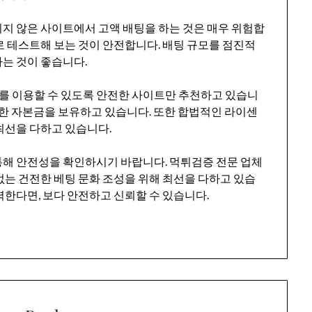
지 않은 사이트에서 고액 배팅을 하는 것은 매우 위험합
로 테스트해 보는 것이 안전합니다. 배팅 규모를 점진적
는 것이 좋습니다.
 이용할 수 있도록 안전한 사이트만 추천하고 있습니
분한 자본금을 보유하고 있습니다. 또한 합법적인 라이센
최선을 다하고 있습니다.
통해 안전성을 확인하시기 바랍니다. 먹튀검증 전문 업체
없는 건전한 베팅 문화 조성을 위해 최선을 다하고 있습
력한다면, 보다 안전하고 신뢰할 수 있습니다.