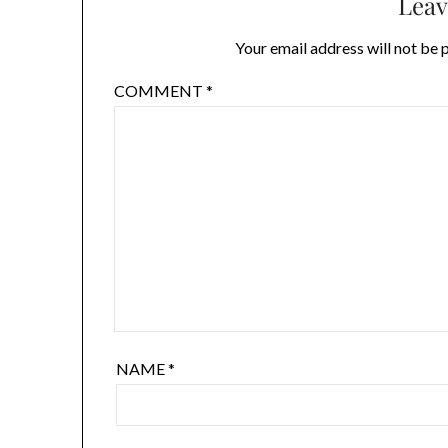
Leav
Your email address will not be 
COMMENT
*
NAME
*