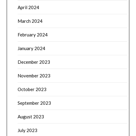
April 2024
March 2024
February 2024
January 2024
December 2023
November 2023
October 2023
September 2023
August 2023
July 2023