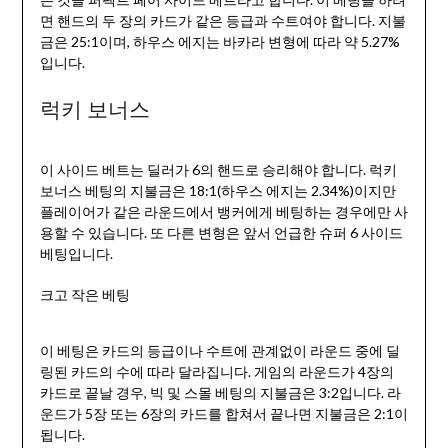
면 핸드의 두 장의 카드가 같은 등급과 수트여야 합니다. 지불
금은 25:1이며, 하우스 에지는 바카라 변형에 따라 약 5.27%
입니다.
럭키 보너스
이 사이드 베트는 딜러가 6의 핸드로 승리해야 합니다. 럭키
보너스 베팅의 지불금은 18:1(하우스 에지는 2.34%)이지만
플레이어가 같은 라운드에서 뱅커에게 베팅하는 경우에만 사
용할 수 있습니다. 또 다른 변형은 앞서 언급한 슈퍼 6 사이드
베팅입니다.
크고 작은 베팅
이 베팅은 카드의 등급이나 수트에 관계없이 라운드 중에 딜
링된 카드의 수에 따라 달라집니다. 게임의 라운드가 4장의
카드로 끝날 경우, 빅 및 스몰 베팅의 지불금은 3:2입니다. 라
운드가 5장 또는 6장의 카드를 합쳐서 끝나면 지불금은 2:1이
됩니다.