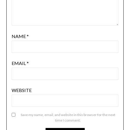
NAME
*
EMAIL
*
WEBSITE
Save my name, email, and website in this browser for the next
time I comment.