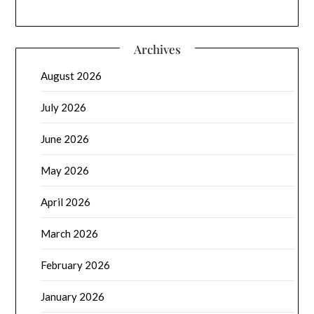
Archives
August 2026
July 2026
June 2026
May 2026
April 2026
March 2026
February 2026
January 2026