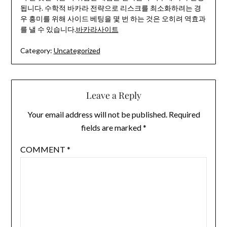
됩니다. 수학적 바카라 전략으로 리스크를 최소화하려는 경
우 흥미를 위해 사이드 베팅을 몇 번 하는 것은 오히려 역효과
를 낼 수 있습니다.
바카라사이트
Category:
Uncategorized
Leave a Reply
Your email address will not be published.
Required
fields are marked
*
COMMENT
*