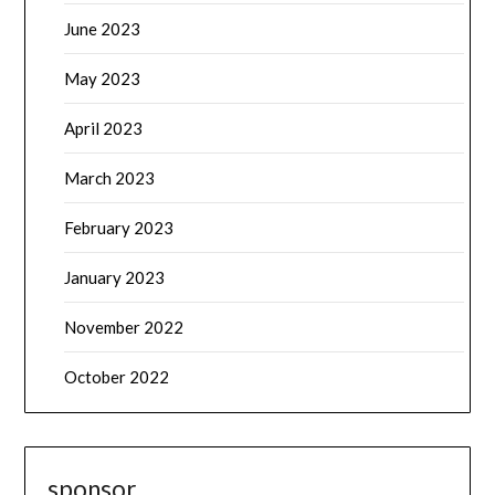
June 2023
May 2023
April 2023
March 2023
February 2023
January 2023
November 2022
October 2022
sponsor