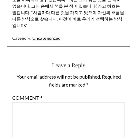
없습니다. 그의 손에서 책을 본 적이 있습니다.”라고 허츠는
말합니다. “사람마다 다른 것을 가지고 있으며 자신의 흐름을
다른 방식으로 찾습니다. 이것이 바로 우리가 선택하는 방식
입니다.”
Category:
Uncategorized
Leave a Reply
Your email address will not be published.
Required
fields are marked
*
COMMENT
*