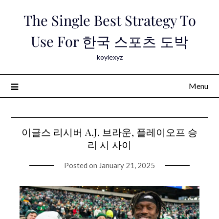
Skip
The Single Best Strategy To
to
content
Use For 한국 스포츠 도박
koyiexyz
Menu
이글스 리시버 A.J. 브라운, 플레이오프 승
리 시 사이
Posted on
January 21, 2025