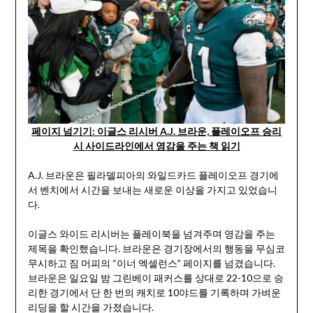
페이지 넘기기: 이글스 리시버 A.J. 브라운, 플레이오프 승리
시 사이드라인에서 영감을 주는 책 읽기
A.J. 브라운은 필라델피아의 와일드카드 플레이오프 경기에
서 벤치에서 시간을 보내는 새로운 이상을 가지고 있었습니
다.
이글스 와이드 리시버는 플레이북을 넘겨주며 영감을 주는
제목을 확인했습니다. 브라운은 경기장에서의 행동을 무심코
무시하고 짐 머피의 “이너 엑셀런스” 페이지를 넘겼습니다.
브라운은 일요일 밤 그린베이 패커스를 상대로 22-10으로 승
리한 경기에서 단 한 번의 캐치로 10야드를 기록하며 가벼운
리딩을 할 시간을 가졌습니다.