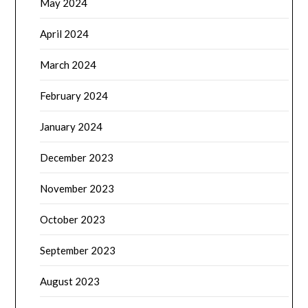
May 2024
April 2024
March 2024
February 2024
January 2024
December 2023
November 2023
October 2023
September 2023
August 2023