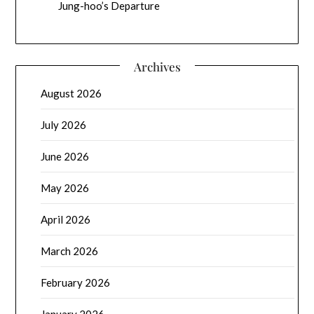
Jung-hoo’s Departure
Archives
August 2026
July 2026
June 2026
May 2026
April 2026
March 2026
February 2026