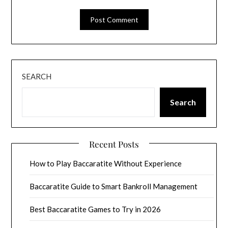
SEARCH
Search
Recent Posts
How to Play Baccaratite Without Experience
Baccaratite Guide to Smart Bankroll Management
Best Baccaratite Games to Try in 2026