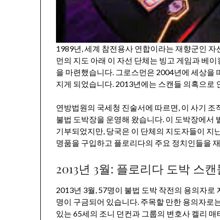
1989년, 세계 참전용사 연합이라는 재향군인 
먼의 지도 아래 이 자선 단체는 빙고 게임과 베
을 마련했습니다. 그로스먼은 2004년에 세상을 
지게 되었습니다. 2013년에는 스캔들 의혹으로
연방법원의 국세청 진술서에 따르면, 이 사기 조
불법 도박장을 운영해 왔습니다. 이 도박장에서
기부되었지만, 당국은 이 단체의 지도자들이 지난
명품을 구입하고 플로리다의 주요 정치인들을 재
2013년 3월: 플로리다 도박 스캔
2013년 3월, 57명이 불법 도박 작전의 용의자로
명이 구금되어 있습니다. 주목할 만한 용의자로는
있는 65세의 조니 던컨과 그룹의 변호사 켈리 매