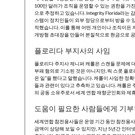
100만 달러가 조직을 운영할 수 있는 권한을 
으로 추정하고 있습니다. Integrity Florid
스템이 정치인들이 외부 정당으로부터 받을 수 
적했습니다. 이를 통해 어떤 개인이나 조직이든 
개방형 초대장을 만들어 본질적으로 현금으로 공
플로리다 부지사의 사임
플로리다 주지사 제니퍼 캐롤은 스캔들 문제에 대
부패 혐의로 기소된 것은 아니지만, 릭 스콧 플
은 일”을 했다고 말했습니다. 캐롤이 사임한 정
들과 관련이 있다고 추측하고 있습니다. 캐롤은 
의 공동 소유주로서 세계 연합 재향군인회와 제휴
도움이 필요한 사람들에게 기부한
세계연합 참전용사들은 운영 기간 동안 참전용사들
금액이 상당해 보일 수 있지만, 지난 5년간 인터