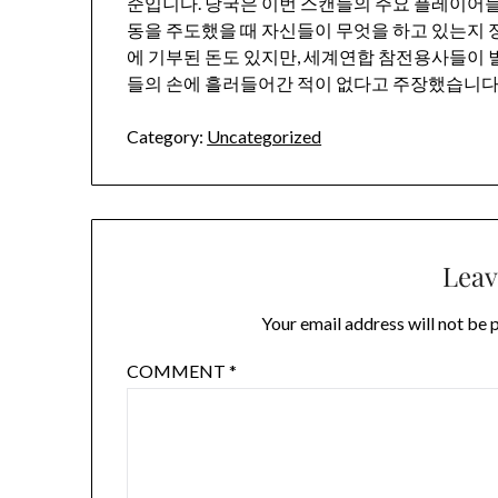
준입니다. 당국은 이번 스캔들의 주요 플레이어
동을 주도했을 때 자신들이 무엇을 하고 있는지 
에 기부된 돈도 있지만, 세계연합 참전용사들이 
들의 손에 흘러들어간 적이 없다고 주장했습니다
Category:
Uncategorized
Leav
Your email address will not be 
COMMENT
*