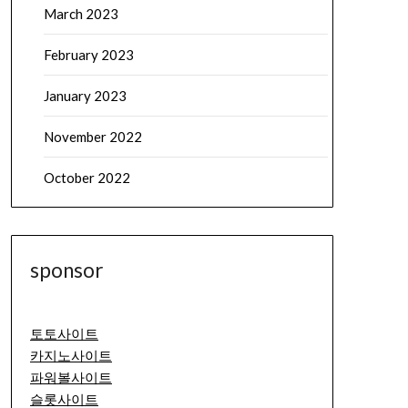
March 2023
February 2023
January 2023
November 2022
October 2022
sponsor
토토사이트
카지노사이트
파워볼사이트
슬롯사이트