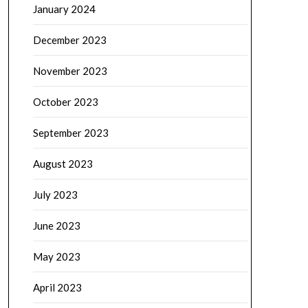
January 2024
December 2023
November 2023
October 2023
September 2023
August 2023
July 2023
June 2023
May 2023
April 2023