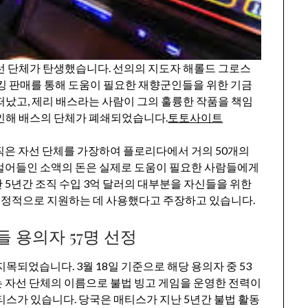
자선 단체가 탄생했습니다. 선의의 지도자 해롤드 그로스
이킹 판매를 통해 도움이 필요한 재향군인들을 위한 기금
떠났고, 제리 배스라는 사람이 그의 훌륭한 작품을 책임
 인해 배스의 단체가 폐쇄되었습니다.
토토사이트
직은 자선 단체를 가장하여 플로리다에서 거의 50개의
 벌어들인 소액의 돈은 실제로 도움이 필요한 사람들에게
 5년간 조직 수입 3억 달러의 대부분을 자신들을 위한
정적으로 지원하는 데 사용했다고 주장하고 있습니다.
들 용의자 57명 선정
 지목되었습니다. 3월 18일 기준으로 해당 용의자 중 53
 자선 단체의 이름으로 불법 빙고 게임을 운영한 전력이
티스가 있습니다. 당국은 매티스가 지난 5년간 불법 활동