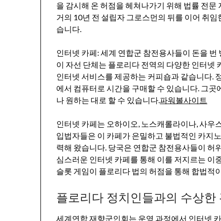
을 감시해 온 허점을 헤쳐나가기 위해 법률 전문
거의 10년 전 설립자 그로스먼의 뒤를 이어 취임
습니다.
인터넷 카페: 세계 연합군 참전용사들이 돈을 번
이 자선 단체는 플로리다 전역의 다양한 인터넷 
인터넷 서비스를 제공하는 커피숍과 같습니다. 
에서 컴퓨터로 시간을 구매할 수 있습니다. 그곳
나 원하는 대로 할 수 있습니다.
파워볼사이트
인터넷 카페는 오하이오, 노스캐롤라이나, 사우스
입법자들은 이 카페가 은밀하고 불법적인 카지노
력해 왔습니다. 당국은 연합군 참전용사들이 허
심스러운 인터넷 카페를 통해 이를 저지르는 이
슬롯 게임이 플로리다 법의 허점을 통해 합법적
플로리다 정치인들과의 수상한
세계연합 재향군인회는 운영 과정에서 인터넷 카페