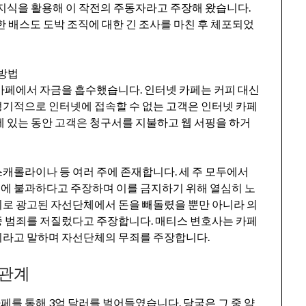
 지식을 활용해 이 작전의 주동자라고 주장해 왔습니다.
한 배스도 도박 조직에 대한 긴 조사를 마친 후 체포되었
 방법
카페에서 자금을 흡수했습니다. 인터넷 카페는 커피 대신
정기적으로 인터넷에 접속할 수 없는 고객은 인터넷 카페
에 있는 동안 고객은 청구서를 지불하고 웹 서핑을 하거
캐롤라이나 등 여러 주에 존재합니다. 세 주 모두에서
에 불과하다고 주장하며 이를 금지하기 위해 열심히 노
위로 광고된 자선단체에서 돈을 빼돌렸을 뿐만 아니라 의
중 범죄를 저질렀다고 주장합니다. 매티스 변호사는 카페
이라고 말하며 자선단체의 무죄를 주장합니다.
 관계
를 통해 3억 달러를 벌어들였습니다. 당국은 그 중 약