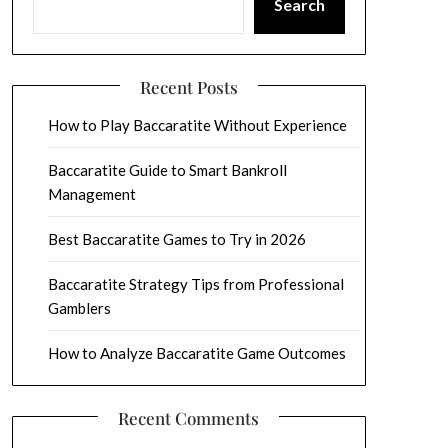
Search
Recent Posts
How to Play Baccaratite Without Experience
Baccaratite Guide to Smart Bankroll
Management
Best Baccaratite Games to Try in 2026
Baccaratite Strategy Tips from Professional
Gamblers
How to Analyze Baccaratite Game Outcomes
Recent Comments