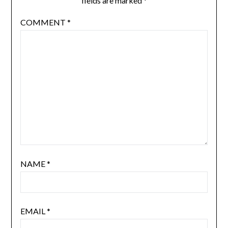
fields are marked
*
COMMENT
*
NAME
*
EMAIL
*