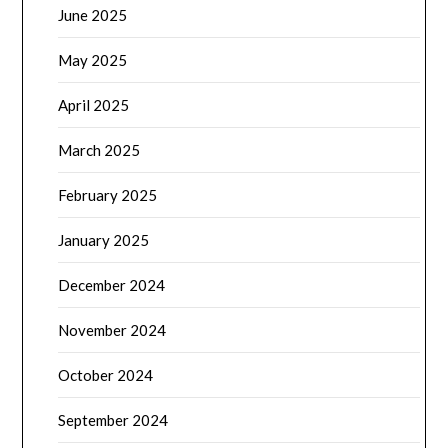
June 2025
May 2025
April 2025
March 2025
February 2025
January 2025
December 2024
November 2024
October 2024
September 2024