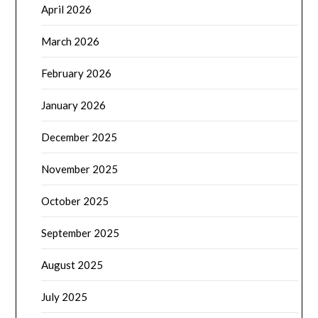
April 2026
March 2026
February 2026
January 2026
December 2025
November 2025
October 2025
September 2025
August 2025
July 2025