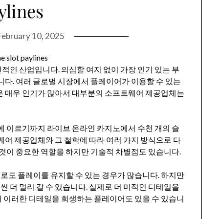
ylines
February 10, 2025
적인 산업입니다. 의심할 여지 없이 가장 인기 있는 부
니다. 여러 글로벌 시장에서 플레이어가 이용할 수 있는
임은 매우 인기가 많아서 대부분의 소프트웨어 제공업체는
악에 이르기까지 라이브 온라인 카지노에서 수천 개의 슬
웨어 제공업체와 그 철학에 따라 여러 가지 방식으로 다
 것이 중요한 역할을 하지만 기술적 차별점도 있습니다.
로도 플레이를 유지할 수 있는 경우가 많습니다. 하지만
 더 멀리 갈 수 있습니다. 실제로 더 미적인 디테일을
해 이러한 디테일을 희생하는 플레이어도 있을 수 있습니