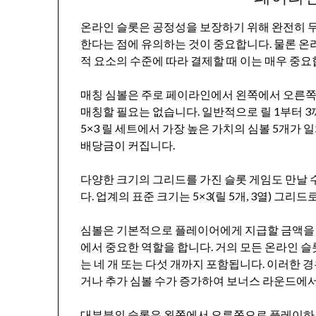
온라인 슬롯은 공정성을 보장하기 위해 완전히 무
한다는 점에 유의하는 것이 중요합니다. 물론 온라
적 요소의 수준에 따라 결제할 때 이는 매우 중요
매칭 심볼은 주로 페이라인에서 왼쪽에서 오른쪽으
매칭할 필요는 없습니다. 일반적으로 릴 1부터 
5×3 릴 세트에서 가장 높은 가치의 심볼 5개가
배당금이 커집니다.
다양한 크기의 그리드를 가진 슬롯 게임도 만날 수
다. 업계의 표준 크기는 5×3(릴 5개, 3열) 그
심볼은 기본적으로 플레이어에게 지급할 금액을 
에서 중요한 역할을 합니다. 거의 모든 온라인 슬
는 네 개 또는 다섯 개까지 포함됩니다. 이러한 
거나 추가 심볼 수가 증가하여 보너스 라운드에서
대부분의 슬롯은 왼쪽에서 오른쪽으로 플레이하도