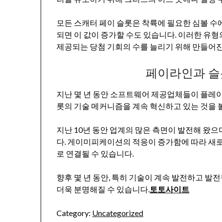
모든 스캐터 페이 슬롯은 착륙에 필요한 심볼 수에
되면 이 값이 증가할 수도 있습니다. 이러한 유
제공되는 당첨 기회의 수를 늘리기 위해 만들어진
페이라인과 슬
지난 몇 년 동안 소프트웨어 제공업체들이 플레이
롯의 기술 메커니즘을 계속 혁신하고 있는 것을 볼
지난 10년 동안 업계의 많은 측면이 발전해 왔으
다. 게이미피케이션의 적응이 증가함에 따라 새
로 연결될 수 있습니다.
향후 몇 년 동안, 특히 기술이 계속 발전하고 
더욱 분명해질 수 있습니다.
토토사이트
Category:
Uncategorized