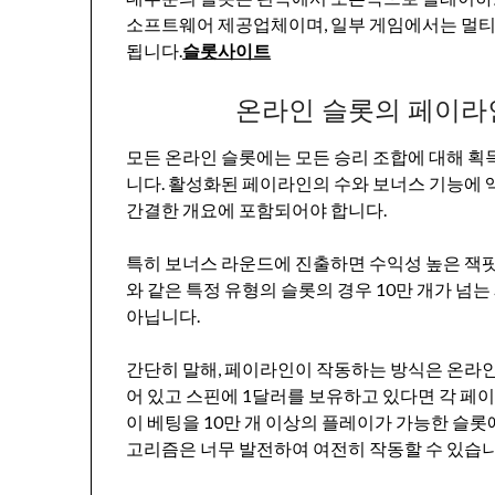
소프트웨어 제공업체이며, 일부 게임에서는 멀티
됩니다.
슬롯사이트
온라인 슬롯의 페이라
모든 온라인 슬롯에는 모든 승리 조합에 대해 획
니다. 활성화된 페이라인의 수와 보너스 기능에 
간결한 개요에 포함되어야 합니다.
특히 보너스 라운드에 진출하면 수익성 높은 잭
와 같은 특정 유형의 슬롯의 경우 10만 개가 넘
아닙니다.
간단히 말해, 페이라인이 작동하는 방식은 온라인
어 있고 스핀에 1달러를 보유하고 있다면 각 페이
이 베팅을 10만 개 이상의 플레이가 가능한 슬롯
고리즘은 너무 발전하여 여전히 작동할 수 있습니