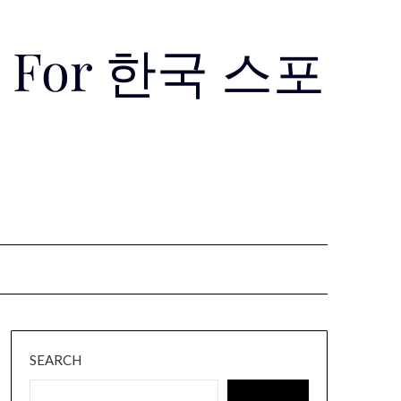
Use For 한국 스포
SEARCH