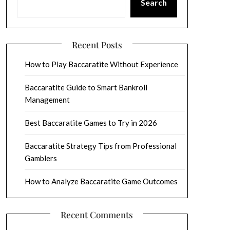
Search
Recent Posts
How to Play Baccaratite Without Experience
Baccaratite Guide to Smart Bankroll
Management
Best Baccaratite Games to Try in 2026
Baccaratite Strategy Tips from Professional
Gamblers
How to Analyze Baccaratite Game Outcomes
Recent Comments