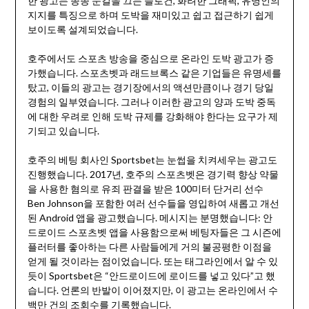
한 광고는 종종 눈길을 끄는 슬로건, 화려한 그래픽, 유명인의
지지를 특징으로 하며 도박을 재미있고 쉽고 접근하기 쉽게
보이도록 설계되었습니다.
호주에서도 스포츠 방송을 중심으로 온라인 도박 광고가 증
가했습니다. 스포츠벳과 래드브록스 같은 기업들은 유명세를
탔고, 이들의 광고는 경기장에서의 액션만큼이나 경기 당일
경험의 일부였습니다. 그러나 이러한 광고의 양과 도박 중독
에 대한 우려로 인해 도박 규제를 강화해야 한다는 요구가 제
기되고 있습니다.
호주의 베팅 회사인 Sportsbet는 눈썹을 치켜세우는 광고도
진행했습니다. 2017년, 호주의 스포츠벳은 경기력 향상 약물
을 사용한 혐의로 유죄 판결을 받은 100미터 단거리 선수
Ben Johnson을 포함한 여러 선수들을 영입하여 새롭고 개선
된 Android 앱을 광고했습니다. 메시지는 분명했습니다: 안
드로이드 스포츠벳 앱을 사용함으로써 베팅자들은 그 시즌에
플러터를 좋아하는 다른 사람들에게 거의 불공평한 이점을
얻게 될 것이라는 점이었습니다. 또는 태그라인에서 알 수 있
듯이 Sportsbet은 “안드로이드에 로이드를 넣고 있다”고 했
습니다. 언론의 반발이 이어졌지만, 이 광고는 온라인에서 수
백만 건의 조회수를 기록했습니다.