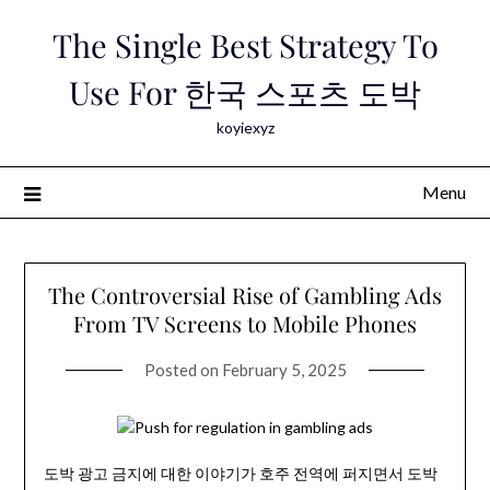
Skip
The Single Best Strategy To
to
content
Use For 한국 스포츠 도박
koyiexyz
Menu
The Controversial Rise of Gambling Ads
From TV Screens to Mobile Phones
Posted on
February 5, 2025
도박 광고 금지에 대한 이야기가 호주 전역에 퍼지면서 도박