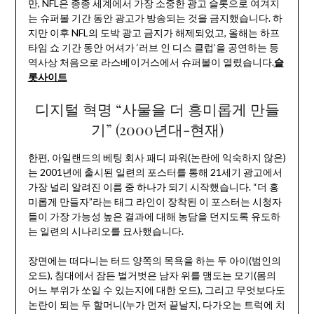
만, NFL은 종종 세계에서 가장 소중한 광고 슬롯으로 여겨지
는 슈퍼볼 기간 동안 광고가 방송되는 것을 금지했습니다. 하
지만 이후 NFL의 도박 광고 금지가 해제되었고, 올해는 하프
타임 쇼 기간 동안 어셔가 ‘러브 인 디스 클럽’을 공연하는 등
역사상 처음으로 라스베이거스에서 슈퍼볼이 열렸습니다.
슬
롯사이트
디지털 혁명 “사물을 더 흥미롭게 만들
기” (2000년대-현재)
한편, 아일랜드의 베팅 회사 패디 파워(논란에 익숙하지 않은)
는 2001년에 출시된 일련의 포스터를 통해 21세기 광고에서
가장 널리 알려진 이름 중 하나가 되기 시작했습니다. “더 흥
미롭게 만들자”라는 태그 라인이 장착된 이 포스터는 시청자
들이 가장 가능성 높은 결과에 대해 농담을 던지도록 유도하
는 일련의 시나리오를 묘사했습니다.
장면에는 떠다니는 터드 양쪽의 목욕을 하는 두 아이(범인의
오드), 침대에서 잠든 벌거벗은 남자 위를 맴도는 모기(몸의
어느 부위가 쏘일 수 있는지에 대한 오드), 그리고 무엇보다도
논란이 되는 두 할머니(누가 먼저 끝날지, 다가오는 트럭에 치