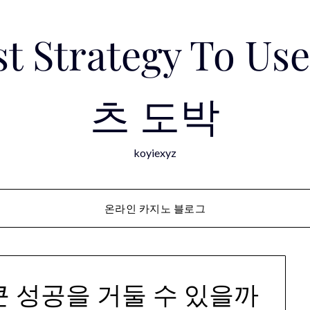
est Strategy To 
츠 도박
koyiexyz
온라인 카지노 블로그
 성공을 거둘 수 있을까