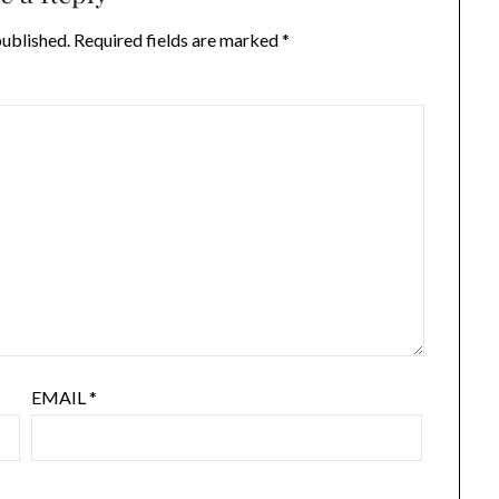
published.
Required fields are marked
*
EMAIL
*