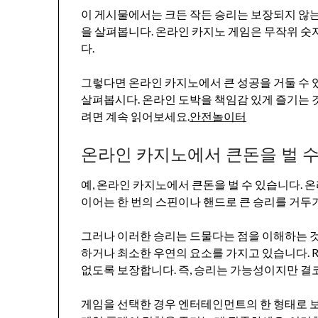
이 게시물에서는 크든 작든 승리는 보장되지 않
을 살펴봅니다. 온라인 카지노 게임은 무작위 숫
다.
그렇다면 온라인 카지노에서 큰 성공을 거둘 수 
살펴봅시다. 온라인 도박을 책임감 있게 즐기는 
려면 계속 읽어보세요.
안전놀이터
온라인 카지노에서 큰돈을 벌 수
예, 온라인 카지노에서 큰돈을 벌 수 있습니다. 온
이어는 한 번의 스핀이나 핸드로 큰 승리를 거두
그러나 이러한 승리는 드물다는 점을 이해하는 것
하거나 최소한 우연의 요소를 가지고 있습니다. 
없도록 보장합니다. 즉, 승리는 가능성이지만 결
게임을 선택한 경우 엔터테인먼트의 한 형태로 보