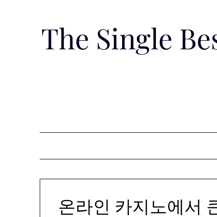
Skip
to
The Single B
content
온라인 카지노에서 큰