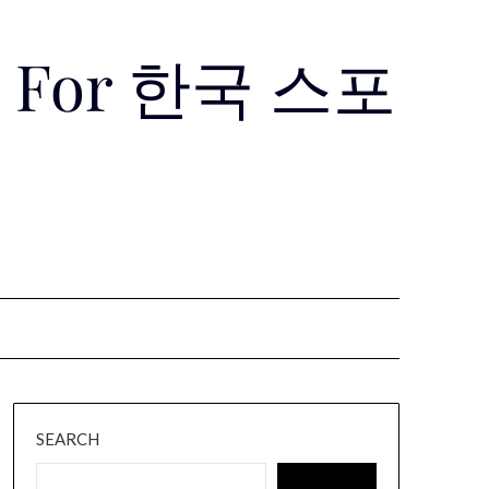
Use For 한국 스포
SEARCH