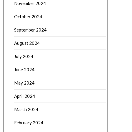
November 2024
October 2024
September 2024
August 2024
July 2024
June 2024
May 2024
April 2024
March 2024
February 2024