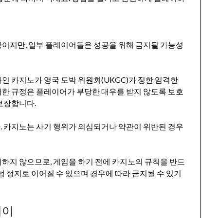
망이지만, 일부 플레이어들은 성공을 위해 금지될 가능성
인 카지노가 영국 도박 위원회(UKGC)가 정한 엄격한
러한 규정은 플레이어가 부당한 대우를 받지 않도록 보호
보장합니다.
. 카지노는 사기 행위가 의심되거나 약관이 위반된 경우
하지 않으므로, 게임을 하기 전에 카지노의 규칙을 반드
정 정지로 이어질 수 있으며 경우에 따라 금지될 수 있기
레이