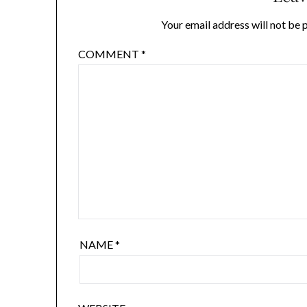
Your email address will not be 
COMMENT
*
NAME
*