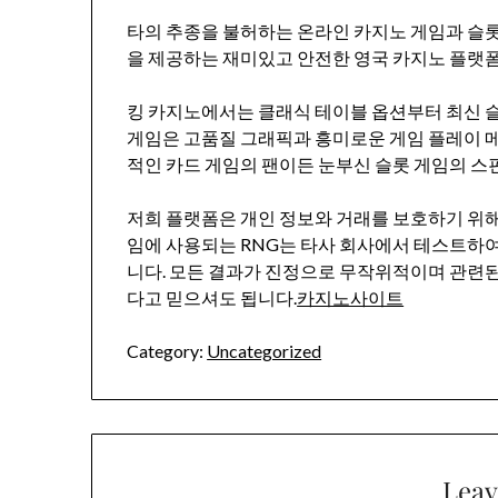
타의 추종을 불허하는 온라인 카지노 게임과 슬롯
을 제공하는 재미있고 안전한 영국 카지노 플랫
킹 카지노에서는 클래식 테이블 옵션부터 최신 슬
게임은 고품질 그래픽과 흥미로운 게임 플레이 
적인 카드 게임의 팬이든 눈부신 슬롯 게임의 스
저희 플랫폼은 개인 정보와 거래를 보호하기 위해
임에 사용되는 RNG는 타사 회사에서 테스트하
니다. 모든 결과가 진정으로 무작위적이며 관련된
다고 믿으셔도 됩니다.
카지노사이트
Category:
Uncategorized
Leav