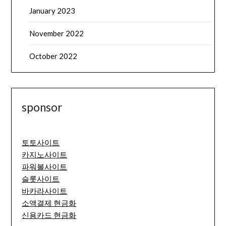
January 2023
November 2022
October 2022
sponsor
토토사이트
카지노사이트
파워볼사이트
슬롯사이트
바카라사이트
소액결제 현금화
신용카드 현금화