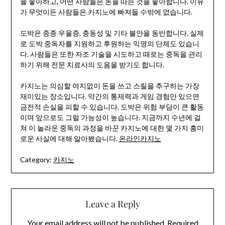
을 좋아하고, 어떤 사람들은 돈을 따는 것을 좋아합니다. 이유
가 무엇이든 사람들은 카지노에 빠져들 수밖에 없습니다.
도박은 종종 우울증, 충동성 및 기타 불안을 동반합니다. 실제
로 도박 중독자를 지원하고 후원하는 익명의 단체도 있습니
다. 사람들은 또한 자조 기술을 시도하고 때로는 중독을 관리
하기 위해 전문 치료사의 도움을 받기도 합니다.
카지노는 의심할 여지없이 돈을 쓰고 스릴을 추구하는 가장
재미있는 장소입니다. 약간의 통제력과 게임 경험만 있으면
금전적 손실을 피할 수 있습니다. 도박은 위험 부담이 큰 활동
이며 앞으로도 그럴 가능성이 높습니다. 지금까지 수년에 걸
쳐 이 놀라운 중독의 과정을 바꾼 카지노에 대한 몇 가지 흥미
로운 사실에 대해 알아봤습니다.
온라인카지노
Category:
카지노
Leave a Reply
Your email address will not be published.
Required