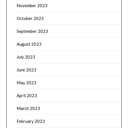
November 2023
October 2023
September 2023
August 2023
July 2023
June 2023
May 2023
April 2023
March 2023
February 2023