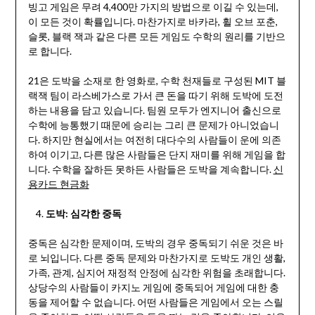
빙고 게임은 무려 4,400만 가지의 방법으로 이길 수 있는데,
이 모든 것이 확률입니다. 마찬가지로 바카라, 휠 오브 포춘,
슬롯, 블랙 잭과 같은 다른 모든 게임도 수학의 원리를 기반으
로 합니다.
21은 도박을 소재로 한 영화로, 수학 천재들로 구성된 MIT 블
랙잭 팀이 라스베가스로 가서 큰 돈을 따기 위해 도박에 도전
하는 내용을 담고 있습니다. 팀원 모두가 엔지니어 출신으로
수학에 능통했기 때문에 승리는 그리 큰 문제가 아니었습니
다. 하지만 현실에서는 여전히 대다수의 사람들이 운에 의존
하여 이기고, 다른 많은 사람들은 단지 재미를 위해 게임을 합
니다. 수학을 잘하든 못하든 사람들은 도박을 계속합니다.
신
용카드 현금화
도박: 심각한 중독
중독은 심각한 문제이며, 도박의 경우 중독되기 쉬운 것은 바
로 뇌입니다. 다른 중독 문제와 마찬가지로 도박도 개인 생활,
가족, 관계, 심지어 재정적 안정에 심각한 위험을 초래합니다.
상당수의 사람들이 카지노 게임에 중독되어 게임에 대한 충
동을 제어할 수 없습니다. 어떤 사람들은 게임에서 오는 스릴