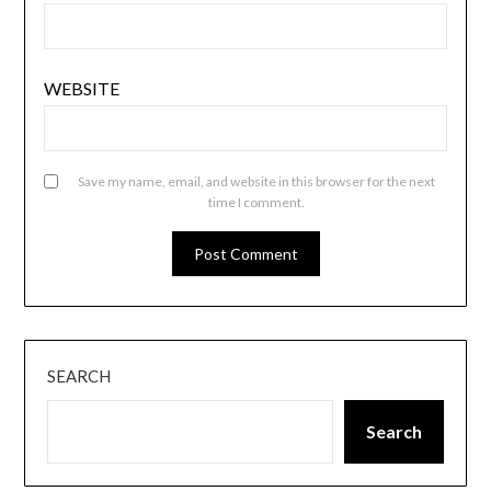
WEBSITE
Save my name, email, and website in this browser for the next
time I comment.
SEARCH
Search