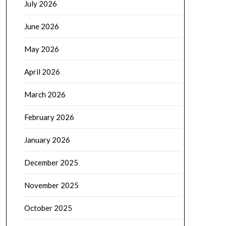
July 2026
June 2026
May 2026
April 2026
March 2026
February 2026
January 2026
December 2025
November 2025
October 2025