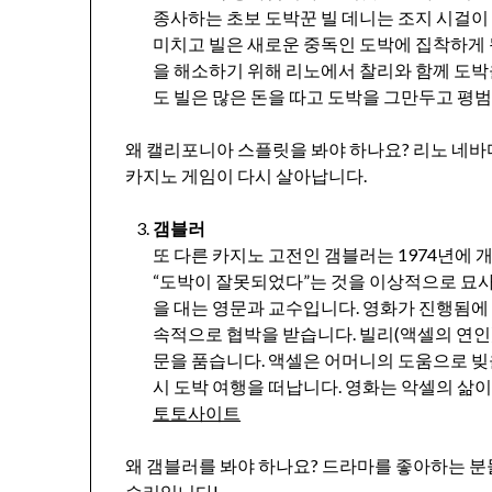
종사하는 초보 도박꾼 빌 데니는 조지 시걸이
미치고 빌은 새로운 중독인 도박에 집착하게 됩
을 해소하기 위해 리노에서 찰리와 함께 도박
도 빌은 많은 돈을 따고 도박을 그만두고 평범
왜 캘리포니아 스플릿을 봐야 하나요? 리노 네바다
카지노 게임이 다시 살아납니다.
갬블러
또 다른 카지노 고전인 갬블러는 1974년에
“도박이 잘못되었다”는 것을 이상적으로 묘사
을 대는 영문과 교수입니다. 영화가 진행됨에
속적으로 협박을 받습니다. 빌리(액셀의 연인)
문을 품습니다. 액셀은 어머니의 도움으로 빚
시 도박 여행을 떠납니다. 영화는 악셀의 삶
토토사이트
왜 갬블러를 봐야 하나요? 드라마를 좋아하는 
승리입니다!