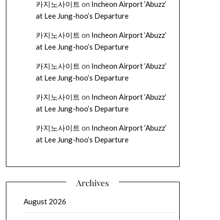
카지노사이트
on
Incheon Airport ‘Abuzz’
at Lee Jung-hoo’s Departure
카지노사이트
on
Incheon Airport ‘Abuzz’
at Lee Jung-hoo’s Departure
카지노사이트
on
Incheon Airport ‘Abuzz’
at Lee Jung-hoo’s Departure
카지노사이트
on
Incheon Airport ‘Abuzz’
at Lee Jung-hoo’s Departure
카지노사이트
on
Incheon Airport ‘Abuzz’
at Lee Jung-hoo’s Departure
Archives
August 2026