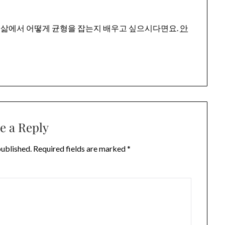
한 삶에서 어떻게 균형을 잡는지 배우고 싶으시다면요.
안
e a Reply
published.
Required fields are marked
*