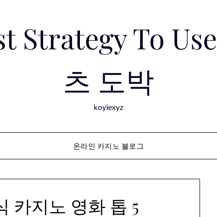
est Strategy To 
츠 도박
koyiexyz
온라인 카지노 블로그
 카지노 영화 톱 5