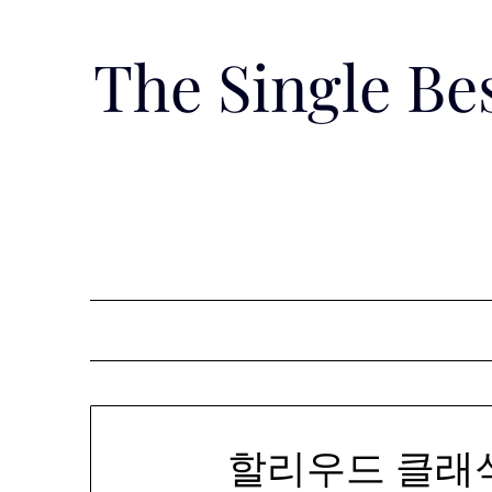
Skip
to
The Single B
content
할리우드 클래식