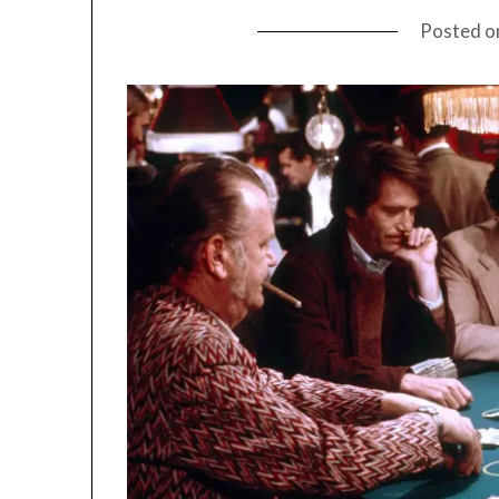
Posted 