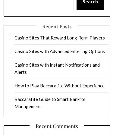
Search
Recent Posts
Casino Sites That Reward Long-Term Players
Casino Sites with Advanced Filtering Options
Casino Sites with Instant Notifications and
Alerts
How to Play Baccaratite Without Experience
Baccaratite Guide to Smart Bankroll
Management
Recent Comments