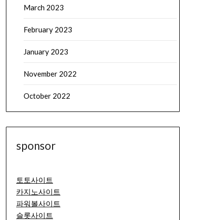
March 2023
February 2023
January 2023
November 2022
October 2022
sponsor
토토사이트
카지노사이트
파워볼사이트
슬롯사이트