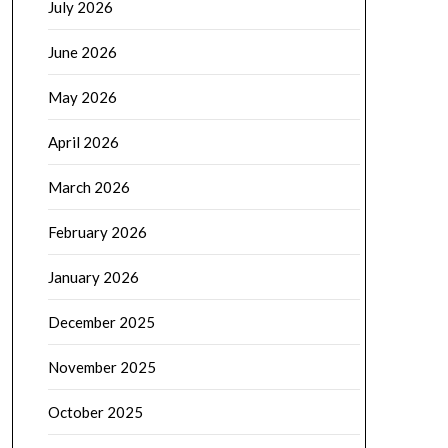
July 2026
June 2026
May 2026
April 2026
March 2026
February 2026
January 2026
December 2025
November 2025
October 2025