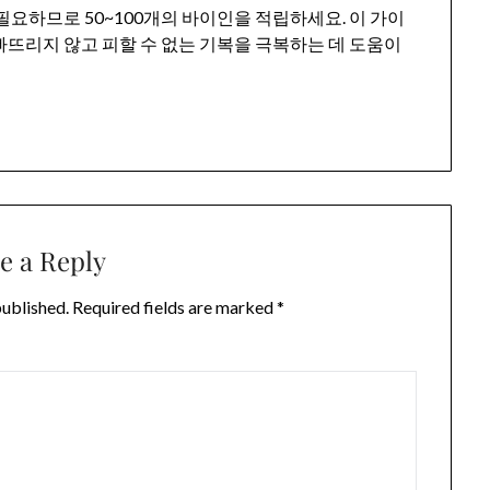
필요하므로 50~100개의 바이인을 적립하세요. 이 가이
빠뜨리지 않고 피할 수 없는 기복을 극복하는 데 도움이
e a Reply
published.
Required fields are marked
*