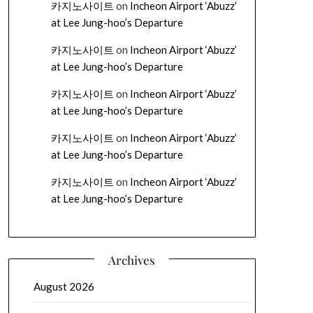
카지노사이트
on
Incheon Airport ‘Abuzz’
at Lee Jung-hoo’s Departure
카지노사이트
on
Incheon Airport ‘Abuzz’
at Lee Jung-hoo’s Departure
카지노사이트
on
Incheon Airport ‘Abuzz’
at Lee Jung-hoo’s Departure
카지노사이트
on
Incheon Airport ‘Abuzz’
at Lee Jung-hoo’s Departure
카지노사이트
on
Incheon Airport ‘Abuzz’
at Lee Jung-hoo’s Departure
Archives
August 2026