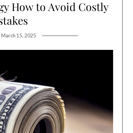
y How to Avoid Costly
stakes
n
March 15, 2025