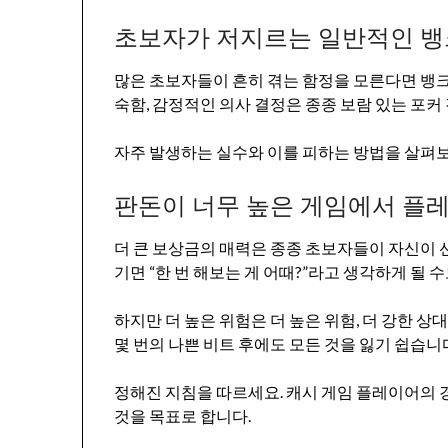
초보자가 저지르는 일반적인 뱅
많은 초보자들이 흔히 겪는 함정을 모른다면 뱅크롤
숙함, 감정적인 의사 결정은 종종 보람 있는 포커
자주 발생하는 실수와 이를 피하는 방법을 살펴
판돈이 너무 높은 게임에서 플
더 큰 보상금의 매력은 종종 초보자들이 자신이 
기면 “한 번 해보는 게 어때?”라고 생각하게 될 
하지만 더 높은 위험은 더 높은 위험, 더 강한 상
몇 번의 나쁜 비트 후에도 모든 것을 잃기 쉽습니
정해진 지침을 따르세요. 캐시 게임 플레이어의 경
것을 목표로 합니다.