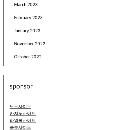
March 2023
February 2023
January 2023
November 2022
October 2022
sponsor
토토사이트
카지노사이트
파워볼사이트
슬롯사이트