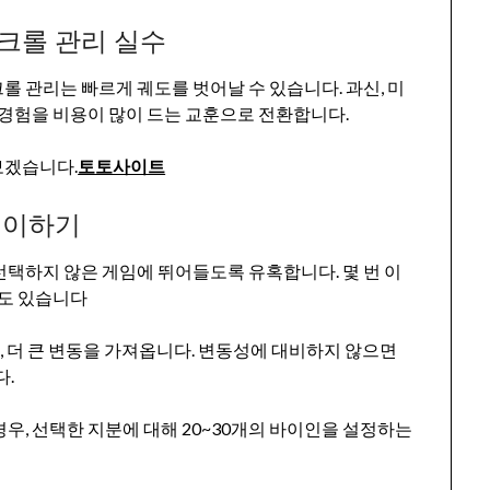
크롤 관리 실수
 관리는 빠르게 궤도를 벗어날 수 있습니다. 과신, 미
 경험을 비용이 많이 드는 교훈으로 전환합니다.
보겠습니다.
토토사이트
레이하기
선택하지 않은 게임에 뛰어들도록 유혹합니다. 몇 번 이
수도 있습니다
대, 더 큰 변동을 가져옵니다. 변동성에 대비하지 않으면
다.
우, 선택한 지분에 대해 20~30개의 바이인을 설정하는