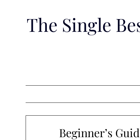
Skip
to
The Single B
content
Beginner’s Guid