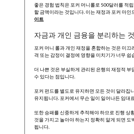
좋은 경험 법칙은 포커 머니롤로 500달러를 적립
할 금액이라는 것입니다. 이는 재정과 포커 마인
이트
자금과 개인 금융을 분리하는 
포커 머니 롤과 개인 재정을 혼합하는 것은 미끄러
격 또는 감정이 결정에 영향을 미치기가 너무 쉽
더 나쁜 것은 부실하게 관리된 은행의 재정적 
수 있다는 점입니다.
포커 펀드를 별도로 유지하면 모든 것이 달라집
유지됩니다. 포커에서 무슨 일이 일어나든 임대료
또한 승패를 신중하게 추적해야 하므로 진행 상황
것을 가지고 놀아야 하는지 정확히 알게 되면 도
됩니다.