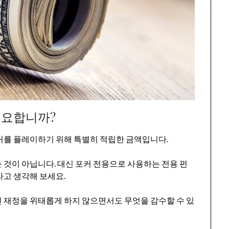
중요합니까?
커를 플레이하기 위해 특별히 적립한 금액입니다.
 것이 아닙니다. 대신 포커 전용으로 사용하는 전용 펀
라고 생각해 보세요.
 재정을 위태롭게 하지 않으면서도 무엇을 감수할 수 있