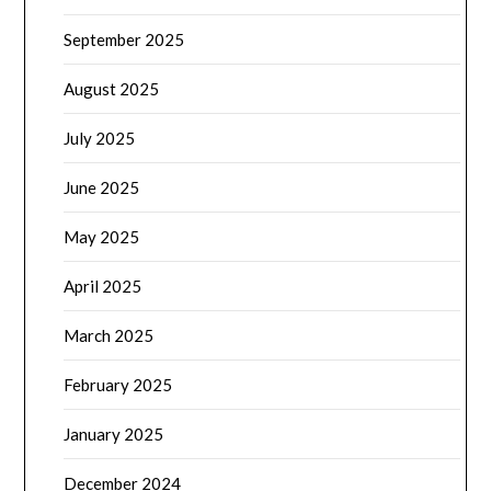
September 2025
August 2025
July 2025
June 2025
May 2025
April 2025
March 2025
February 2025
January 2025
December 2024