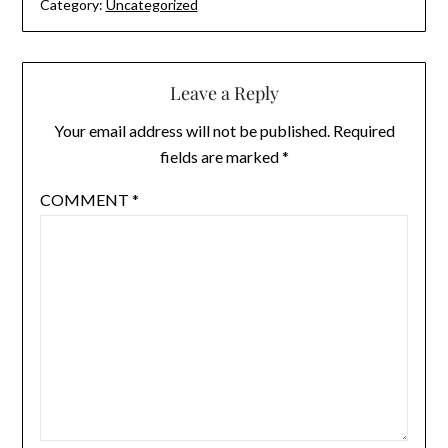
Category:
Uncategorized
Leave a Reply
Your email address will not be published.
Required
fields are marked
*
COMMENT
*