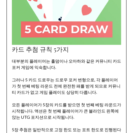
카드 추첨 규칙 5가지
대부분의 플레이어는 홀덤이나 오마하와 같은 커뮤니티 카드
포커 게임에 익숙합니다.
그러나 5 카드 드로우는 드로우 포커 변형으로, 각 플레이어
가 첫 번째 베팅 라운드 전에 완전한 패를 받게 되므로 커뮤니
티 카드가 없고 게임 플레이도 상당히 다릅니다.
모든 플레이어가 5장의 카드를 받으면 첫 번째 베팅 라운드가
시작됩니다. 액션은 첫 번째 플레이어가 큰 블라인드 왼쪽에
앉는 UTG 포지션으로 시작됩니다.
5장 추첨은 일반적으로 고정 한도 또는 포트 한도로 진행된다