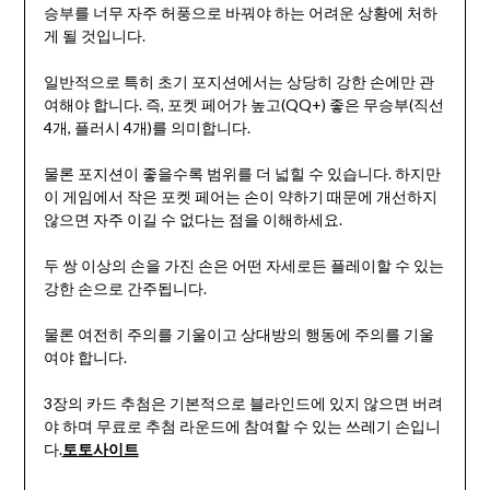
승부를 너무 자주 허풍으로 바꿔야 하는 어려운 상황에 처하
게 될 것입니다.
일반적으로 특히 초기 포지션에서는 상당히 강한 손에만 관
여해야 합니다. 즉, 포켓 페어가 높고(QQ+) 좋은 무승부(직선
4개, 플러시 4개)를 의미합니다.
물론 포지션이 좋을수록 범위를 더 넓힐 수 있습니다. 하지만
이 게임에서 작은 포켓 페어는 손이 약하기 때문에 개선하지
않으면 자주 이길 수 없다는 점을 이해하세요.
두 쌍 이상의 손을 가진 손은 어떤 자세로든 플레이할 수 있는
강한 손으로 간주됩니다.
물론 여전히 주의를 기울이고 상대방의 행동에 주의를 기울
여야 합니다.
3장의 카드 추첨은 기본적으로 블라인드에 있지 않으면 버려
야 하며 무료로 추첨 라운드에 참여할 수 있는 쓰레기 손입니
다.
토토사이트