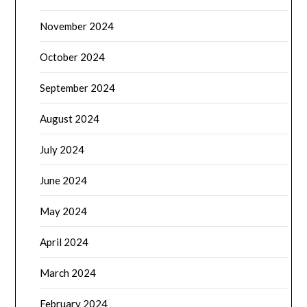
November 2024
October 2024
September 2024
August 2024
July 2024
June 2024
May 2024
April 2024
March 2024
February 2024