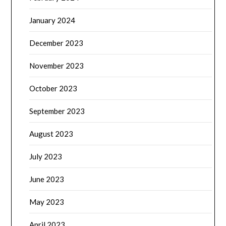
January 2024
December 2023
November 2023
October 2023
September 2023
August 2023
July 2023
June 2023
May 2023
April 2023