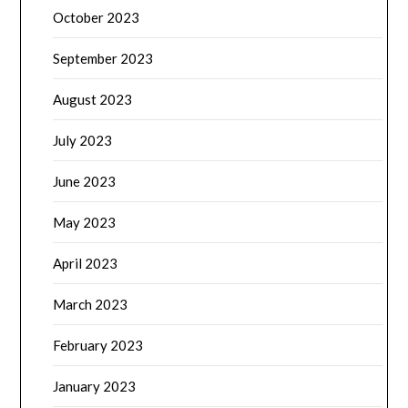
October 2023
September 2023
August 2023
July 2023
June 2023
May 2023
April 2023
March 2023
February 2023
January 2023