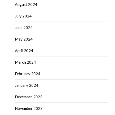
August 2024
July 2024
June 2024
May 2024
April 2024
March 2024
February 2024
January 2024
December 2023
November 2023