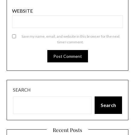
WEBSITE
Save my name, email, and website in this browser for the next
time I comment.
SEARCH
Search
Recent Posts