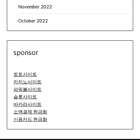
November 2022
October 2022
sponsor
토토사이트
카지노사이트
파워볼사이트
슬롯사이트
바카라사이트
소액결제 현금화
신용카드 현금화