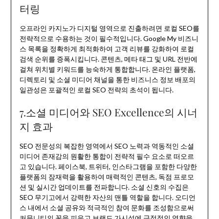
터링
오프라인 카지노가 디지털 영역으로 진출하려면 로컬 SEO를
전략적으로 수용하는 것이 필수적입니다. Google My 비즈니
스 목록을 정확하게 최적화하여 고객 리뷰를 강화하여 로컬
검색 순위를 증폭시킵니다. 콘텐츠, 메타 태그 및 URL 전반에
걸쳐 위치별 키워드를 능숙하게 통합합니다. 온라인 플랫폼,
디렉토리 및 소셜 미디어 채널을 통한 비즈니스 정보 배포의
일관성은 포괄적인 로컬 SEO 전략의 초석이 됩니다.
7.소셜 미디어와 SEO Excellence의 시너
지 효과
SEO 전문성의 복잡한 영역에서 SEO 노력과 역동적인 소셜
미디어 존재감의 원활한 통합이 전략적 필수 요소로 떠오르
고 있습니다. 페이스북, 트위터, 인스타그램을 포함한 다양한
플랫폼의 잠재력을 활용하여 매력적인 콘텐츠, 독점 프로모
션 및 실시간 업데이트를 전파합니다. 소셜 신호의 수집은
SEO 무기고에서 강력한 자산의 맨틀 역할을 합니다. 오디언
스 내에서 소셜 공유와 적극적인 참여 문화를 조성함으로써
커뮤니티의 꽃을 피우고 브랜드 가시성에 긍정적인 영향을