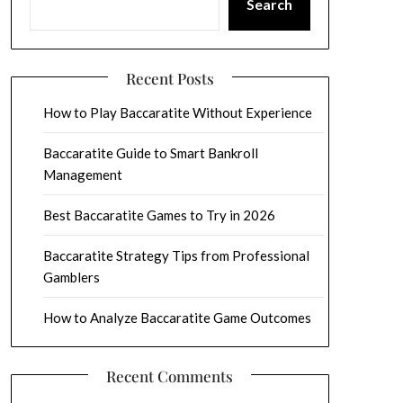
Search
Recent Posts
How to Play Baccaratite Without Experience
Baccaratite Guide to Smart Bankroll
Management
Best Baccaratite Games to Try in 2026
Baccaratite Strategy Tips from Professional
Gamblers
How to Analyze Baccaratite Game Outcomes
Recent Comments