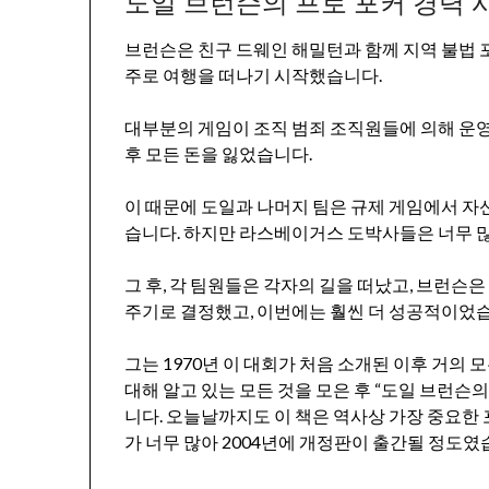
도일 브런슨의 프로 포커 경력 
브런슨은 친구 드웨인 해밀턴과 함께 지역 불법 포
주로 여행을 떠나기 시작했습니다.
대부분의 게임이 조직 범죄 조직원들에 의해 운영
후 모든 돈을 잃었습니다.
이 때문에 도일과 나머지 팀은 규제 게임에서 
습니다. 하지만 라스베이거스 도박사들은 너무 많
그 후, 각 팀원들은 각자의 길을 떠났고, 브런슨
주기로 결정했고, 이번에는 훨씬 더 성공적이었
그는 1970년 이 대회가 처음 소개된 이후 거의 
대해 알고 있는 모든 것을 모은 후 “도일 브런슨
니다. 오늘날까지도 이 책은 역사상 가장 중요한 
가 너무 많아 2004년에 개정판이 출간될 정도였