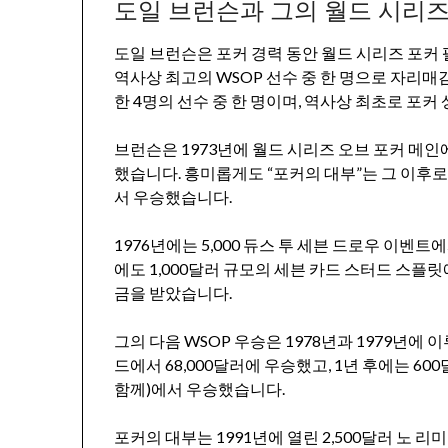
도일 브런슨과 그의 월드 시리즈
도일 브런슨은 포커 경력 동안 월드 시리즈 포커 
역사상 최고의 WSOP 선수 중 한 명으로 자리매
한 4명의 선수 중 한 명이며, 역사상 최초로 포커
브런슨은 1973년에 월드 시리즈 오브 포커 메인에
했습니다. 흥미롭게도 “포커의 대부”는 그 이후로 
서 우승했습니다.
1976년에는 5,000 듀스 투 세븐 드로우 이벤트에
에도 1,000달러 규모의 세븐 카드 스터드 스플릿
금을 받았습니다.
그의 다음 WSOP 우승은 1978년과 1979년에
드에서 68,000달러에 우승했고, 1년 후에는 6
함께)에서 우승했습니다.
포커의 대부는 1991년에 열린 2,500달러 노 리