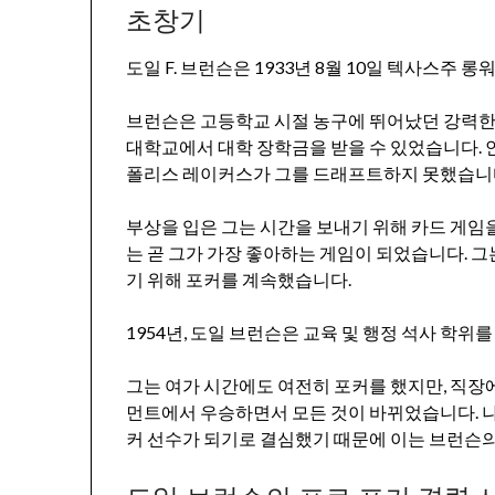
초창기
도일 F. 브런슨은 1933년 8월 10일 텍사스주
브런슨은 고등학교 시절 농구에 뛰어났던 강력한
대학교에서 대학 장학금을 받을 수 있었습니다.
폴리스 레이커스가 그를 드래프트하지 못했습니
부상을 입은 그는 시간을 보내기 위해 카드 게임을
는 곧 그가 가장 좋아하는 게임이 되었습니다. 그
기 위해 포커를 계속했습니다.
1954년, 도일 브런슨은 교육 및 행정 석사 학
그는 여가 시간에도 여전히 포커를 했지만, 직장에
먼트에서 우승하면서 모든 것이 바뀌었습니다. 
커 선수가 되기로 결심했기 때문에 이는 브런슨