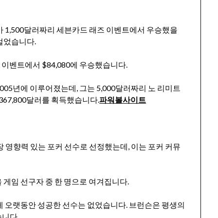
그가 1,500달러짜리 세븐카드 래즈 이벤트에서 우승했을
 벌었습니다.
.E. 이벤트에서 $84,080에 우승했습니다.
005년에 이루어졌는데, 그는 5,000달러짜리 노 리미트
67,800달러를 획득했습니다.
파워볼사이트
장 영향력 있는 포커 선수로 선정했는데, 이는 포커 커뮤
 게임 선구자 중 한 명으로 여겨집니다.
게 오랫동안 성공한 선수는 없었습니다. 브런슨은 평생의
습니다.