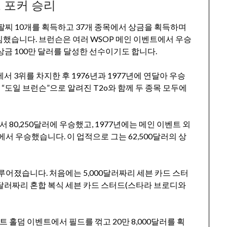
 포커 승리
팔찌 10개를 획득하고 37개 종목에서 상금을 획득하며
김했습니다. 브런슨은 여러 WSOP 메인 이벤트에서 우승
 상금 100만 달러를 달성한 선수이기도 합니다.
서 3위를 차지한 후 1976년과 1977년에 연달아 우승
“도일 브런슨”으로 알려진 T2o와 함께 두 종목 모두에
서 80,250달러에 우승했고, 1977년에는 메인 이벤트 외
에서 우승했습니다. 이 업적으로 그는 62,500달러의 상
 이루어졌습니다. 처음에는 5,000달러짜리 세븐 카드 스터
00달러짜리 혼합 복식 세븐 카드 스터드(스타라 브로디와
미트 홀덤 이벤트에서 필드를 꺾고 20만 8,000달러를 획