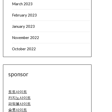
March 2023
February 2023
January 2023
November 2022
October 2022
sponsor
토토사이트
카지노사이트
파워볼사이트
슬롯사이트