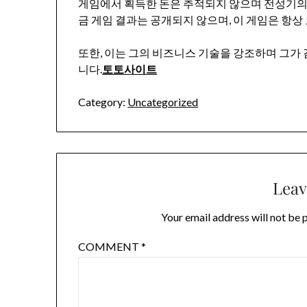
게임에서 획득한 돈은 추적되지 않으며 전성기의 
금 게임 결과는 공개되지 않으며, 이 게임은 항
또한, 이는 그의 비즈니스 기술을 강조하며 그가
니다.
토토사이트
Category:
Uncategorized
Leav
Your email address will not be 
COMMENT
*