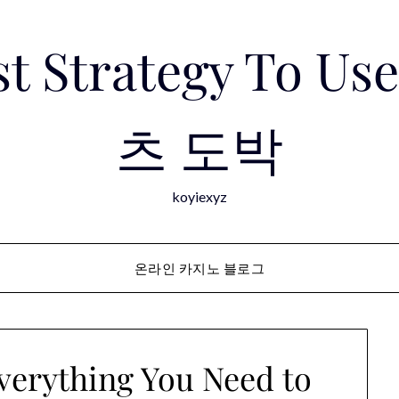
est Strategy To 
츠 도박
koyiexyz
온라인 카지노 블로그
verything You Need to