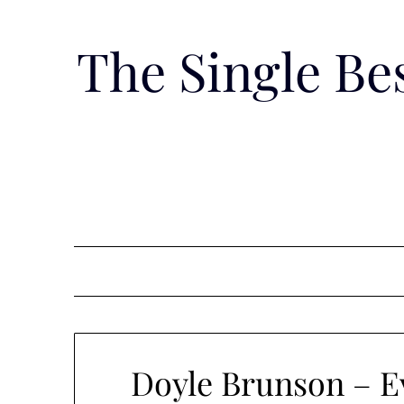
Skip
to
The Single B
content
Doyle Brunson – E