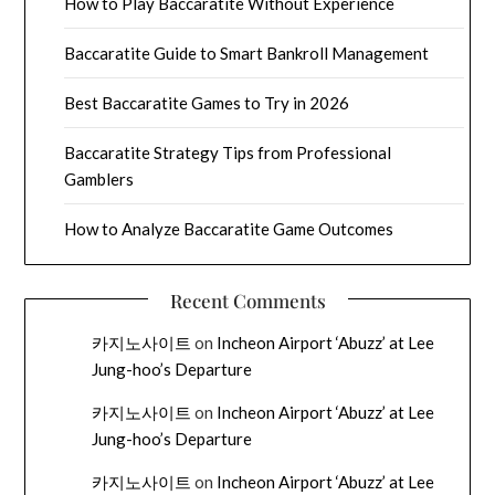
How to Play Baccaratite Without Experience
Baccaratite Guide to Smart Bankroll Management
Best Baccaratite Games to Try in 2026
Baccaratite Strategy Tips from Professional
Gamblers
How to Analyze Baccaratite Game Outcomes
Recent Comments
카지노사이트
on
Incheon Airport ‘Abuzz’ at Lee
Jung-hoo’s Departure
카지노사이트
on
Incheon Airport ‘Abuzz’ at Lee
Jung-hoo’s Departure
카지노사이트
on
Incheon Airport ‘Abuzz’ at Lee