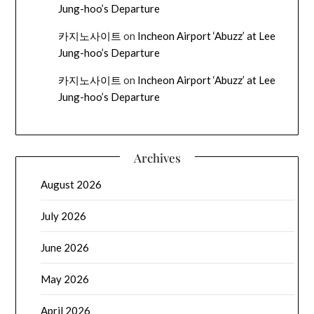
Jung-hoo’s Departure
카지노사이트
on
Incheon Airport ‘Abuzz’ at Lee
Jung-hoo’s Departure
카지노사이트
on
Incheon Airport ‘Abuzz’ at Lee
Jung-hoo’s Departure
Archives
August 2026
July 2026
June 2026
May 2026
April 2026