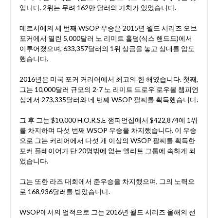
입니다. 2위는 무려 162만 달러의 가치가 있었습니다.
메르시에의 세 번째 WSOP 우승은 2015년 월드 시리즈 오브
포커에서 열린 5,000달러 노 리미트 홀덤(식스 핸드드)에서
이루어졌으며, 633,357달러의 1위 상금을 놓고 상대를 압도
했습니다.
2016년은 미국 포커 커리어에서 최고의 한 해였습니다. 첫째,
그는 10,000달러 규모의 2-7 노 리미트 드로우 로우볼 챔피언
십에서 273,335달러와 네 번째 WSOP 팔찌를 획득했습니다.
그 후 그는 $10,000 H.O.R.S.E 챔피언십에서 $422,874에 1위
를 차지하며 다섯 번째 WSOP 우승을 차지했습니다. 이 우승
으로 그는 커리어에서 다섯 개 이상의 WSOP 팔찌를 획득한
포커 플레이어가 단 20명밖에 없는 엘리트 그룹에 속하게 되
었습니다.
그는 또한 라즈 대회에서 준우승을 차지했으며, 그의 노력으
로 168,936달러를 받았습니다.
WSOP에서의 업적으로 그는 2016년 월드 시리즈 올해의 선