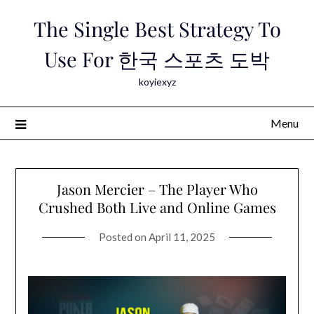
Skip
The Single Best Strategy To
to
content
Use For 한국 스포츠 도박
koyiexyz
Menu
Jason Mercier – The Player Who
Crushed Both Live and Online Games
Posted on
April 11, 2025