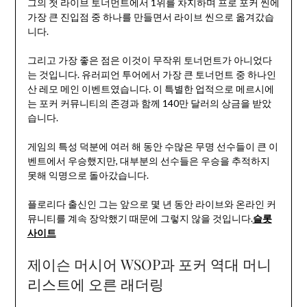
그의 첫 라이브 토너먼트에서 1위를 차지하며 프로 포커 씬에
가장 큰 진입점 중 하나를 만들면서 라이브 씬으로 옮겨갔습
니다.
그리고 가장 좋은 점은 이것이 무작위 토너먼트가 아니었다
는 것입니다. 유러피언 투어에서 가장 큰 토너먼트 중 하나인
산 레모 메인 이벤트였습니다. 이 특별한 업적으로 메르시에
는 포커 커뮤니티의 존경과 함께 140만 달러의 상금을 받았
습니다.
게임의 특성 덕분에 여러 해 동안 수많은 무명 선수들이 큰 이
벤트에서 우승했지만, 대부분의 선수들은 우승을 추적하지
못해 익명으로 돌아갔습니다.
플로리다 출신인 그는 앞으로 몇 년 동안 라이브와 온라인 커
뮤니티를 계속 장악했기 때문에 그렇지 않을 것입니다.
슬롯
사이트
제이슨 머시어 WSOP과 포커 역대 머니
리스트에 오른 래더링