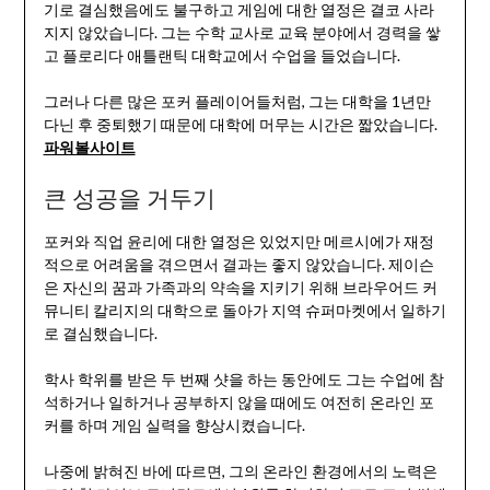
기로 결심했음에도 불구하고 게임에 대한 열정은 결코 사라
지지 않았습니다. 그는 수학 교사로 교육 분야에서 경력을 쌓
고 플로리다 애틀랜틱 대학교에서 수업을 들었습니다.
그러나 다른 많은 포커 플레이어들처럼, 그는 대학을 1년만
다닌 후 중퇴했기 때문에 대학에 머무는 시간은 짧았습니다.
파워볼사이트
큰 성공을 거두기
포커와 직업 윤리에 대한 열정은 있었지만 메르시에가 재정
적으로 어려움을 겪으면서 결과는 좋지 않았습니다. 제이슨
은 자신의 꿈과 가족과의 약속을 지키기 위해 브라우어드 커
뮤니티 칼리지의 대학으로 돌아가 지역 슈퍼마켓에서 일하기
로 결심했습니다.
학사 학위를 받은 두 번째 샷을 하는 동안에도 그는 수업에 참
석하거나 일하거나 공부하지 않을 때에도 여전히 온라인 포
커를 하며 게임 실력을 향상시켰습니다.
나중에 밝혀진 바에 따르면, 그의 온라인 환경에서의 노력은