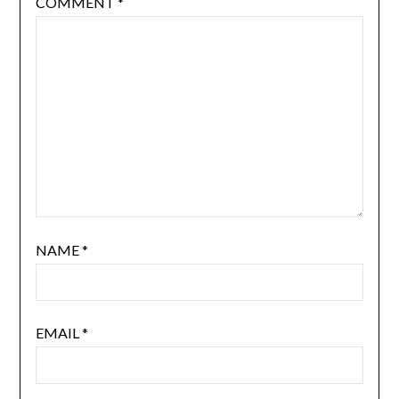
COMMENT
*
NAME
*
EMAIL
*