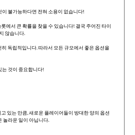
것이 불가능하다면 전혀 소용이 없습니다!
롯에서 큰 확률을 찾을 수 있습니다! 결국 주어진 타이
지 않습니다.
완전히 독립적입니다. 따라서 모든 규모에서 좋은 옵션을
있는 것이 중요합니다!
고 있는 만큼, 새로운 플레이어들이 방대한 양의 옵션
은 놀라운 일이 아닙니다.