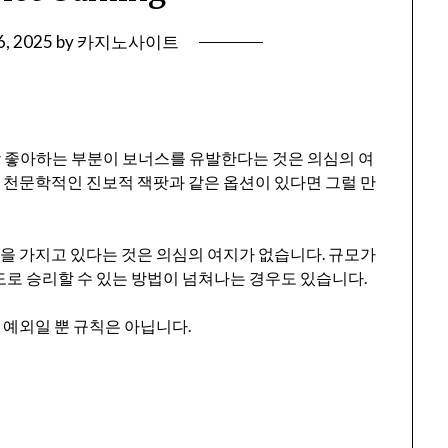
16, 2025
by
카지노사이트
 좋아하는 부분이 보너스를 유발한다는 것은 의심의 여
로는 천문학적인 진보적 잭팟과 같은 옵션이 있다면 그럴 만
점을 가지고 있다는 것은 의심의 여지가 없습니다. 규모가
도로 승리할 수 있는 방법이 넘쳐나는 경우도 있습니다.
 예외일 뿐 규칙은 아닙니다.