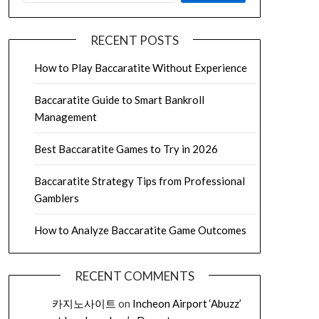
RECENT POSTS
How to Play Baccaratite Without Experience
Baccaratite Guide to Smart Bankroll
Management
Best Baccaratite Games to Try in 2026
Baccaratite Strategy Tips from Professional
Gamblers
How to Analyze Baccaratite Game Outcomes
RECENT COMMENTS
카지노사이트
on
Incheon Airport ‘Abuzz’