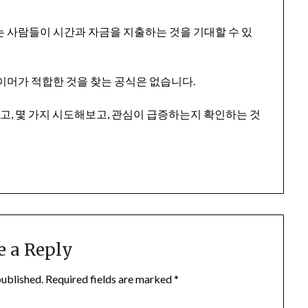
는 사람들이 시간과 자금을 지출하는 것을 기대할 수 있
이머가 적합한 것을 찾는 공식은 없습니다.
고, 몇 가지 시도해보고, 관심이 급증하는지 확인하는 것
e a Reply
published.
Required fields are marked
*