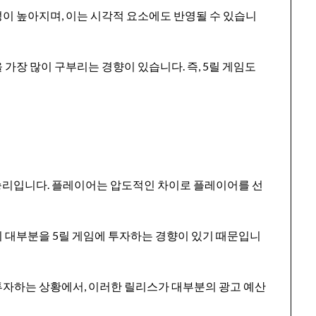
이 높아지며, 이는 시각적 요소에도 반영될 수 있습니
가장 많이 구부리는 경향이 있습니다. 즉, 5릴 게임도
 승리입니다. 플레이어는 압도적인 차이로 플레이어를 선
 대부분을 5릴 게임에 투자하는 경향이 있기 때문입니
투자하는 상황에서, 이러한 릴리스가 대부분의 광고 예산