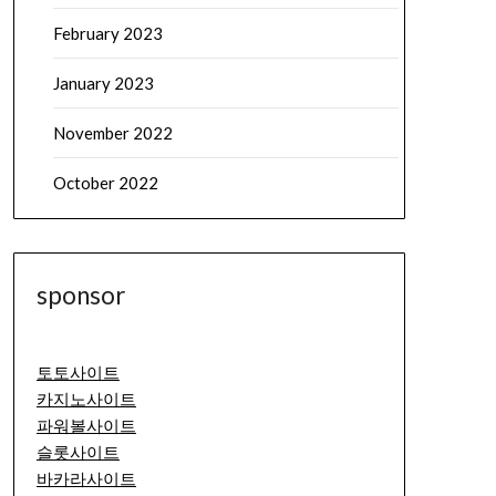
February 2023
January 2023
November 2022
October 2022
sponsor
토토사이트
카지노사이트
파워볼사이트
슬롯사이트
바카라사이트