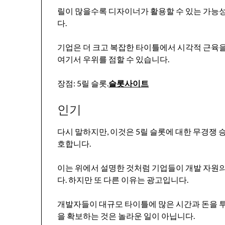
릴이 많을수록 디자이너가 활용할 수 있는 가능성
다.
기업은 더 크고 복잡한 타이틀에서 시각적 근육을 
여기서 우위를 점할 수 있습니다.
장점: 5릴 슬롯.
슬롯사이트
인기
다시 말하지만, 이것은 5릴 슬롯에 대한 무경쟁
호합니다.
이는 위에서 설명한 것처럼 기업들이 개발 자원의
다. 하지만 또 다른 이유는 광고입니다.
개발자들이 대규모 타이틀에 많은 시간과 돈을 
을 확보하는 것은 놀라운 일이 아닙니다.