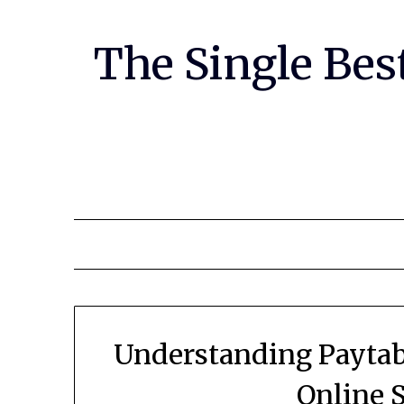
Skip
to
The Single Be
content
Understanding Paytab
Online 