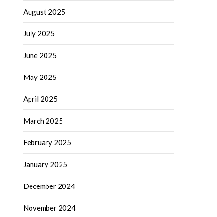
August 2025
July 2025
June 2025
May 2025
April 2025
March 2025
February 2025
January 2025
December 2024
November 2024