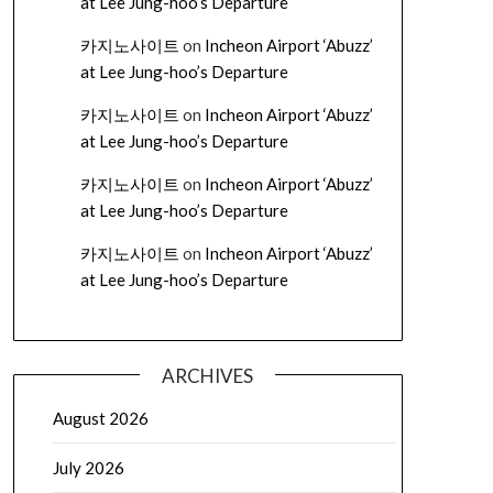
at Lee Jung-hoo’s Departure
카지노사이트
on
Incheon Airport ‘Abuzz’
at Lee Jung-hoo’s Departure
카지노사이트
on
Incheon Airport ‘Abuzz’
at Lee Jung-hoo’s Departure
카지노사이트
on
Incheon Airport ‘Abuzz’
at Lee Jung-hoo’s Departure
카지노사이트
on
Incheon Airport ‘Abuzz’
at Lee Jung-hoo’s Departure
ARCHIVES
August 2026
July 2026