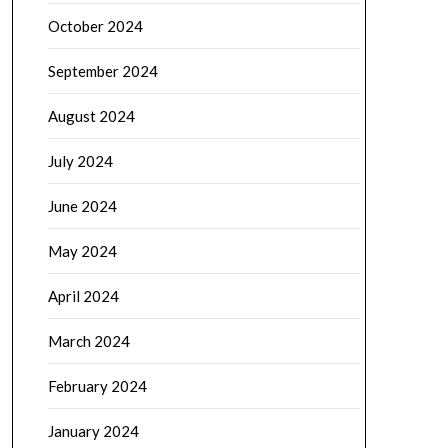
October 2024
September 2024
August 2024
July 2024
June 2024
May 2024
April 2024
March 2024
February 2024
January 2024