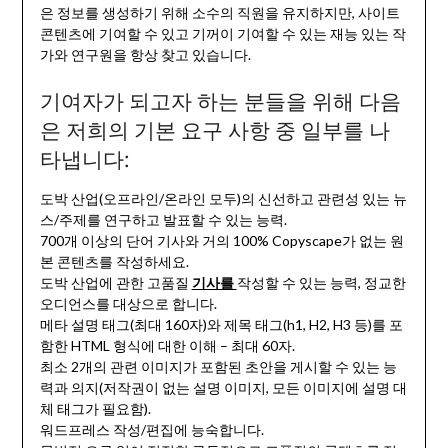
은 정보를 생성하기 위해 소수의 직원을 유지하지만, 사이트
콘텐츠에 기여할 수 있고 기꺼이 기여할 수 있는 재능 있는 작
가와 연구원을 항상 찾고 있습니다.
기여자가 되고자 하는 분들을 위해 다음
은 저희의 기본 요구 사항 중 일부를 나
타냅니다:
도박 산업(오프라인/온라인 모두)의 신선하고 관련성 있는 뉴
스/주제를 연구하고 발표할 수 있는 능력.
700개 이상의 단어 기사와 거의 100% Copyscape가 없는 원
본 콘텐츠를 작성하세요.
도박 산업에 관한 고품질
기사를
작성할 수 있는 능력, 정교한
오디언스를 대상으로 합니다.
메타 설명 태그(최대 160자)와 제목 태그(h1, H2, H3 등)를 포
함한 HTML 형식에 대한 이해 – 최대 60자.
최소 2개의 관련 이미지가 포함된 초안을 게시할 수 있는 능
력과 의지(저작권이 없는 설명 이미지, 모든 이미지에 설명 대
체 태그가 필요함).
워드프레스 작성/편집에 능숙합니다.