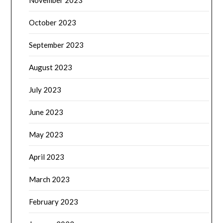
November 2023
October 2023
September 2023
August 2023
July 2023
June 2023
May 2023
April 2023
March 2023
February 2023