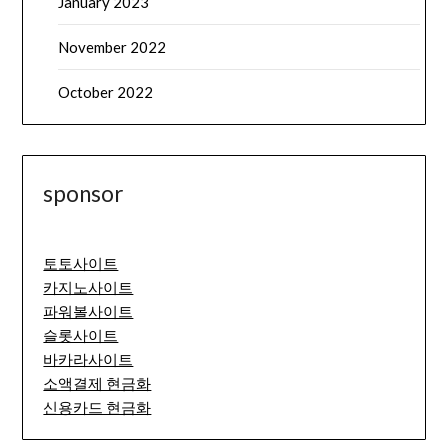
January 2023
November 2022
October 2022
sponsor
토토사이트
카지노사이트
파워볼사이트
슬롯사이트
바카라사이트
소액결제 현금화
신용카드 현금화