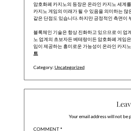
암호화폐 카지노의 등장은 온라인 카지노 세계를
카지노 게임의 미래가 될 수 있음을 의미하는 많
같은 단점도 있습니다. 하지만 긍정적인 측면이 
블록체인 기술은 항상 진화하고 있으므로 이 업계
노 업계의 초보자든 베테랑이든 암호화폐 게임은 
임이 제공하는 흥미로운 가능성이 온라인 카지노
트
Category:
Uncategorized
Leav
Your email address will not be 
COMMENT
*