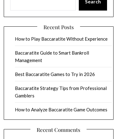
Search
Recent Posts
How to Play Baccaratite Without Experience
Baccaratite Guide to Smart Bankroll
Management
Best Baccaratite Games to Try in 2026
Baccaratite Strategy Tips from Professional
Gamblers
How to Analyze Baccaratite Game Outcomes
Recent Comments