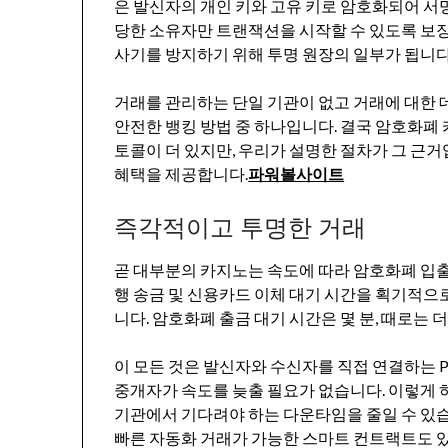
은 발신자의 개인 키와 고유 키로 암호화되어 서명
당한 소유자만 트랜잭션을 시작할 수 있도록 보
사기를 방지하기 위해 투명 원장의 일부가 됩니다
거래를 관리하는 단일 기관이 없고 거래에 대한
안전한 뱅킹 방법 중 하나입니다. 결국 암호화폐 
토콜이 더 있지만, 우리가 설명한 절차가 그 근거
혜택을 제공합니다.
파워볼사이트
즉각적이고 투명한 거래
곧 대부분의 카지노는 속도에 따라 암호화폐 입
행 송금 및 신용카드 이체 대기 시간을 획기적으로
니다. 암호화폐 출금 대기 시간은 몇 분, 때로는 
이 모든 것은 발신자와 수신자를 직접 연결하는 
중개자가 속도를 늦출 필요가 없습니다. 이렇게 
기관에서 기다려야 하는 다운타임을 줄일 수 있습
빠른 자동화 거래가 가능한 스마트 컨트랙트도 