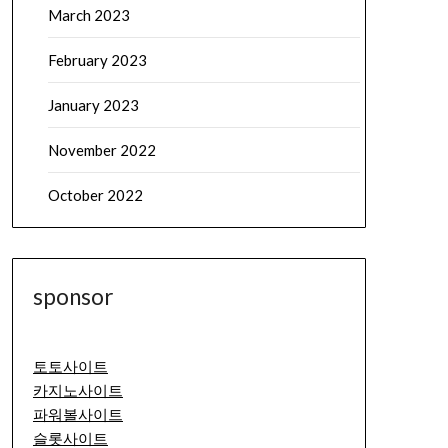
March 2023
February 2023
January 2023
November 2022
October 2022
sponsor
토토사이트
카지노사이트
파워볼사이트
슬롯사이트