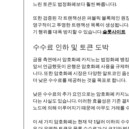
느린 토큰도 법정화폐보다 훨씬 빠릅니다).
또한 검증된 각 트랜잭션은 퍼블릭 블록체인 원장
영구적이고 투명한 트랜잭션 목록이 생성됩니다.
기 행위를 대폭 방지할 수 있습니다.
슬롯사이트
수수료 인하 및 토큰 도박
금융 측면에서 암호화폐 카지노는 법정화폐 뱅킹
앞서 언급했듯이 은행은 암호화폐 사용을 규제하
니다. 또한 암호화폐 시장은 다양한 알트코인 
더 낮은 수수료를 제공하는 것을 목표로 합니다.
낮은 수수료의 추가 요인으로는 암호화폐 카지노
다는 사실도 있습니다. 이러한 효율성은 기존 결
노드에 의해 이루어지기 때문에 아무도 거래를 
이 세 가지 암호화폐는 현재 약 1달러 이하의 
은 더 유명한 토큰은 물론 수수료가 더 크지만 