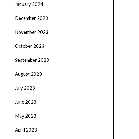
January 2024
December 2023
November 2023
October 2023
September 2023
August 2023
July 2023
June 2023
May 2023
April 2023