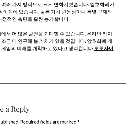
 여러 가지 방식으로 크게 변화시켰습니다. 암호화폐가
은 이점이 있습니다. 물론 가치 변동성이나 특별 규제와
부정적인 측면을 훨씬 능가합니다.
에서 더 많은 발전을 기대할 수 있습니다. 온라인 카지
조금 더 연구해 볼 가치가 있을 것입니다. 암호화폐 게
 게임의 미래를 개척하고 있다고 생각합니다.
토토사이
e a Reply
published.
Required fields are marked
*