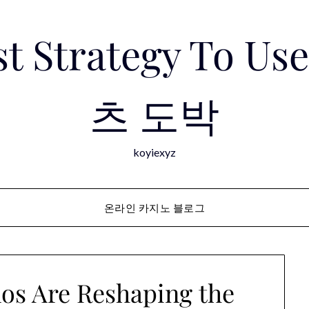
est Strategy To 
츠 도박
koyiexyz
온라인 카지노 블로그
os Are Reshaping the