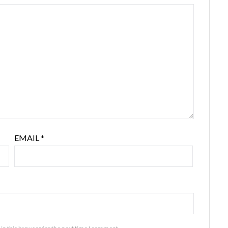
EMAIL
*