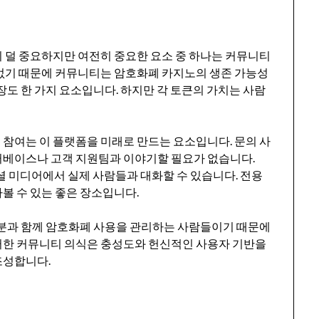
 덜 중요하지만 여전히 중요한 요소 중 하나는 커뮤니티
 없기 때문에 커뮤니티는 암호화폐 카지노의 생존 가능성
장도 한 가지 요소입니다. 하지만 각 토큰의 가치는 사람
참여는 이 플랫폼을 미래로 만드는 요소입니다. 문의 사
터베이스나 고객 지원팀과 이야기할 필요가 없습니다.
과 소셜 미디어에서 실제 사람들과 대화할 수 있습니다. 전용
볼 수 있는 좋은 장소입니다.
러분과 함께 암호화폐 사용을 관리하는 사람들이기 때문에
러한 커뮤니티 의식은 충성도와 헌신적인 사용자 기반을
조성합니다.