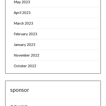
May 2023
April 2023
March 2023
February 2023
January 2023
November 2022
October 2022
sponsor