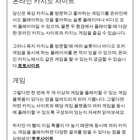
온라인 카지노 사이트
당신은 육상 카지노를 방문하고 좋아하는 게임기를 온라인에
서도 플레이하는 것을 좋아하는 슬롯 플레이어나 비디오 포
커 플레이어일 수 있으며, 물론 두 환경에서 플레이할 때 다양
한 온라인 카지노 사이트와 카지노 게임을 즐길 수 있습니다.
그러나 육지 카지노를 방문할 때 여러 슬롯이나 비디오 포커
게임을 동시에 하는 플레이어를 본 적이 있을 수 있으며, 온라
인 카지노에서도 같은 게임을 할 수 있는지 궁금할 수 있습니
다.
토토사이트
게임
그렇다면 한 번에 두 개 이상의 게임을 플레이할 수 있는 게임
플랫폼이 있다는 점을 알려드리게 되어 기쁩니다. 그렇다면
어떤 카지노 사이트와 해당 게임 플랫폼이 여러 게임을 동시
에 플레이할 수 있도록 구성되어 있는지 자세히 읽어보세요.
하지만 더 빨리 이길 확률이 더 높기 때문에 동시에 여러 카지
노 게임을 플레이하면 다양한 결과를 얻을 수 있다는 점을 명
심하세요!
토토사이트