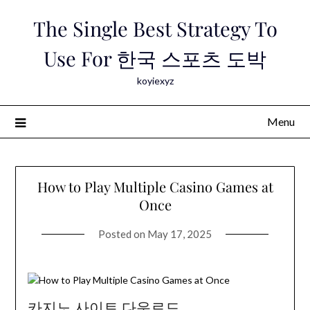
Skip
The Single Best Strategy To
to
content
Use For 한국 스포츠 도박
koyiexyz
Menu
How to Play Multiple Casino Games at
Once
Posted on
May 17, 2025
카지노 사이트 다운로드