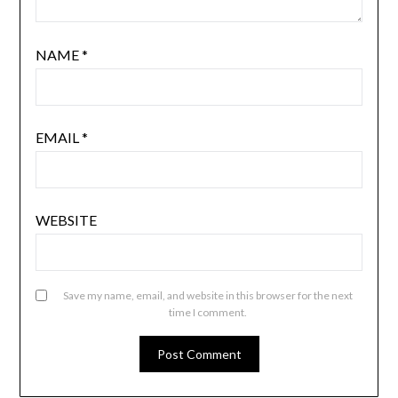
NAME
*
EMAIL
*
WEBSITE
Save my name, email, and website in this browser for the next
time I comment.