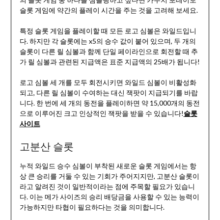
슬롯 게임에 약간의 플레이 시간을 주는 것을 고려해 보세요.
특정 슬롯 게임을 플레이할 때 모든 로고 심볼은 와일드입니
다. 하지만 각 슬롯에는 x5의 승수 값이 붙어 있으며, 두 개의
슬롯이 다른 릴 심볼과 함께 단일 페이라인으로 회전할 때 추
가 릴 심볼과 관련된 지급액은 표준 지급액의 25배가 됩니다!
로고 심볼 세 개를 모두 회전시키면 와일드 심볼이 비활성화
되고, 다른 릴 심볼이 수여하는 대신 잭팟이 지급되기를 바랍
니다. 한 번에 세 개의 동전을 플레이하면 약 15,000개의 동전
으로 이루어진 크고 인상적인 잭팟을 받을 수 있습니다!
슬롯
사이트
고분산 슬롯
누적 와일드 승수 심볼이 부착된 새로운 슬롯 게임에서는 항
상 큰 승리를 거둘 수 있는 기회가 주어지지만, 고분산 슬롯이
라고 알려진 것이 일반적이라는 점에 주목할 필요가 있습니
다. 이는 메가 사이즈의 승리 배당금을 사용할 수 있는 능력이
가능하지만 타협이 필요하다는 것을 의미합니다.