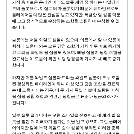
가장 흥미로운 온라인 비디오 슬롯 게임 중 하나는 나일강의
루비 슬롯으로, 이집트 테마 슬롯이기 때문에 테마만으로도
플레이어들의 많은 관심을 받고 있지만, 특별한 릴 심볼 덕분
에 크고 정기적으로 수상하는 조합을 스핀하여 수상할 수 있
습니다.
슬롯에는 더블 와일드 심볼이 있으며, 이름에서 알 수 있듯이
형성에 도움이 되는 모든 당첨 조합의 가치가 두 배로 증가하
고 트리플 와일드 릴 심볼도 있으며, 해당 심볼이 당첨 조합을
완료하는 데 도움이 되면 해당 당첨금의 가치가 세 배로 증가
합니다.
하지만 더블 와일드 심볼과 트리플 와일드 심볼이 모두 포함
된 활성화된 페이라인이 하나 이상 있고 당첨 조합을 완료하
는 데 도움이 되는 경우, 이 두 가지 특별 심볼이 포함된 매칭
릴 심볼 당첨 조합과 관련된 당첨금은 표준 배당금의 6배가
됩니다!
일부 슬롯 플레이어는 구형 스타일을 선호하고 세 개의 릴 슬
롯을 훨씬 더 이해하기 쉽다는 것을 알고 있으며, 그런 플레이
어이지만 릴에 누적 와일드 승수 심볼이 부착된 이러한 종류
의 슬롯 게임 중 하나를 샘플링하고 싶다면 카우치 포테이토