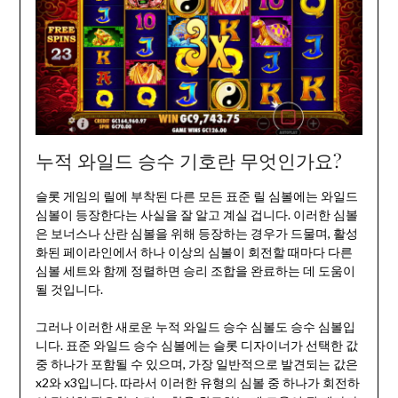
누적 와일드 승수 기호란 무엇인가요?
슬롯 게임의 릴에 부착된 다른 모든 표준 릴 심볼에는 와일드
심볼이 등장한다는 사실을 잘 알고 계실 겁니다. 이러한 심볼
은 보너스나 산란 심볼을 위해 등장하는 경우가 드물며, 활성
화된 페이라인에서 하나 이상의 심볼이 회전할 때마다 다른
심볼 세트와 함께 정렬하면 승리 조합을 완료하는 데 도움이
될 것입니다.
그러나 이러한 새로운 누적 와일드 승수 심볼도 승수 심볼입
니다. 표준 와일드 승수 심볼에는 슬롯 디자이너가 선택한 값
중 하나가 포함될 수 있으며, 가장 일반적으로 발견되는 값은
x2와 x3입니다. 따라서 이러한 유형의 심볼 중 하나가 회전하