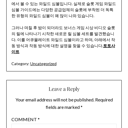
에서 볼 수 있는 와일드 심볼입니다. 실제로 슬롯 게임 와일드
심볼 가이드에는 다양한 공급업체의 슬롯에 부착된 더 독특
한 유형의 와일드 심볼이 꽤 많이 나와 있습니다.
그러나 며칠 후 밤이 되더라도 보너스 게임 시상 비디오 슬롯
의 릴에 나타나기 시작한 새로운 릴 심볼 세트를 발견했습니
다. 이를 어큐뮬레이트 와일드 심볼이라고 하며, 아래에서 작
동 방식과 작동 방식에 대한 설명을 찾을 수 있습니다.
토토사
이트
Category:
Uncategorized
Leave a Reply
Your email address will not be published.
Required
fields are marked
*
COMMENT
*