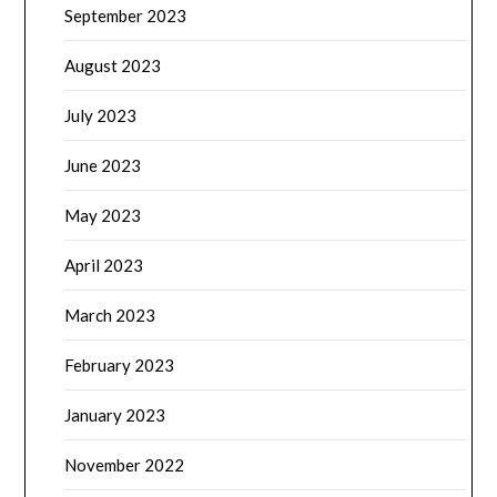
September 2023
August 2023
July 2023
June 2023
May 2023
April 2023
March 2023
February 2023
January 2023
November 2022