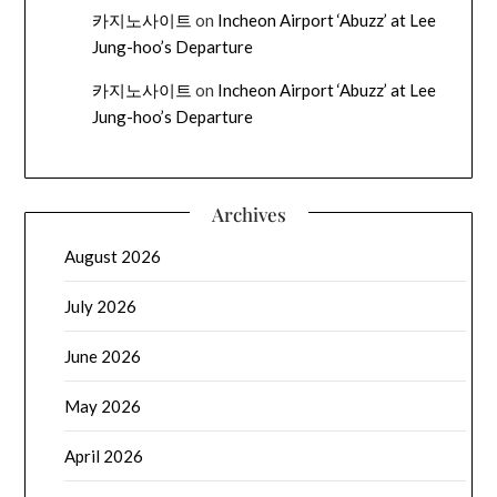
카지노사이트
on
Incheon Airport ‘Abuzz’ at Lee
Jung-hoo’s Departure
카지노사이트
on
Incheon Airport ‘Abuzz’ at Lee
Jung-hoo’s Departure
Archives
August 2026
July 2026
June 2026
May 2026
April 2026