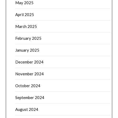
May 2025
April 2025
March 2025
February 2025
January 2025
December 2024
November 2024
October 2024
September 2024
August 2024