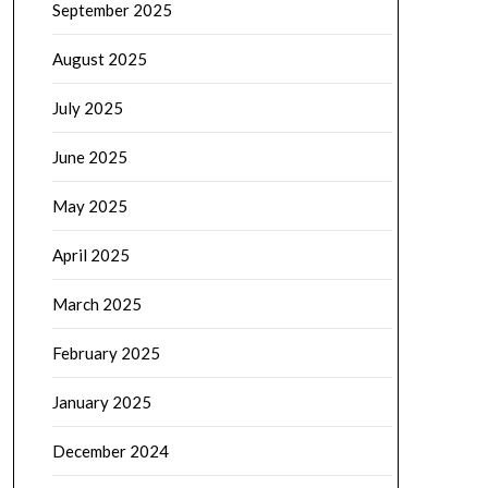
September 2025
August 2025
July 2025
June 2025
May 2025
April 2025
March 2025
February 2025
January 2025
December 2024