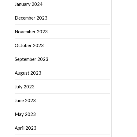
January 2024
December 2023
November 2023
October 2023
September 2023
August 2023
July 2023
June 2023
May 2023
April 2023