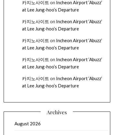
카지노사이트
on
Incheon Airport ‘Abuzz’
at Lee Jung-hoo’s Departure
카지노사이트
on
Incheon Airport ‘Abuzz’
at Lee Jung-hoo’s Departure
카지노사이트
on
Incheon Airport ‘Abuzz’
at Lee Jung-hoo’s Departure
카지노사이트
on
Incheon Airport ‘Abuzz’
at Lee Jung-hoo’s Departure
카지노사이트
on
Incheon Airport ‘Abuzz’
at Lee Jung-hoo’s Departure
Archives
August 2026