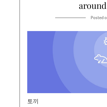
around
Posted 
토끼