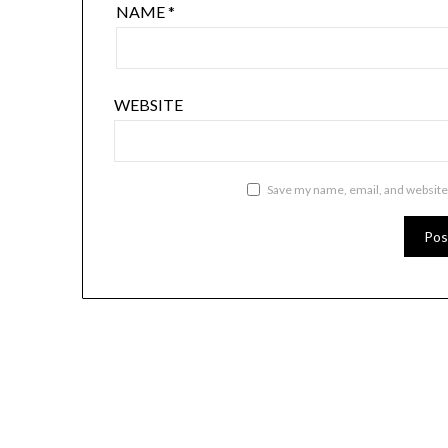
NAME
*
WEBSITE
Save my name, email, and website 