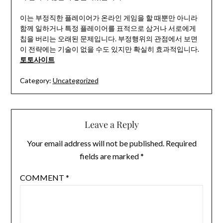
이는 부정직한 플레이어가 온라인 게임을 할 때뿐만 아니라
함께 일하거나 특정 플레이어를 표적으로 삼거나 서로에게
칩을 버리는 오래된 문제입니다. 부정행위의 관점에서 보면
이 전략에는 기술이 없을 수도 있지만 확실히 효과적입니다.
토토사이트
Category:
Uncategorized
Leave a Reply
Your email address will not be published.
Required
fields are marked
*
COMMENT
*