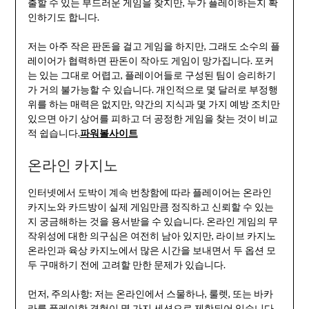
출할 수 있는 부드러운 게임을 찾지만, 누가 플레이하는지 확
인하기도 합니다.
저는 아주 작은 판돈을 걸고 게임을 하지만, 그래도 소수의 플
레이어가 협력하면 판돈이 작아도 게임이 망가집니다. 포커
는 있는 그대로 어렵고, 플레이어들로 구성된 팀이 승리하기
가 거의 불가능할 수 있습니다. 개인적으로 몇 달러로 부정행
위를 하는 매력은 없지만, 약간의 지식과 몇 가지 예방 조치만
있으면 아기 상어를 피하고 더 공정한 게임을 찾는 것이 비교
적 쉽습니다.
파워볼사이트
온라인 카지노
인터넷에서 도박이 계속 번창함에 따라 플레이어는 온라인
카지노와 카드방이 실제 게임만큼 정직하고 신뢰할 수 있는
지 궁금해하는 것을 용서받을 수 있습니다. 온라인 게임의 무
작위성에 대한 의구심은 여전히 남아 있지만, 라이브 카지노
온라인과 육상 카지노에서 많은 시간을 보내면서 두 옵션 모
두 구매하기 전에 고려할 만한 문제가 있습니다.
먼저, 주의사항: 저는 온라인에서 스물하나, 룰렛, 또는 바카
라를 플레이한 경험이 몇 가지 세션으로 제한되어 있습니다.