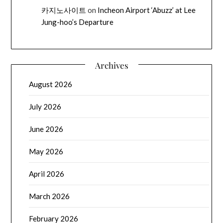
카지노사이트
on
Incheon Airport ‘Abuzz’ at Lee
Jung-hoo’s Departure
Archives
August 2026
July 2026
June 2026
May 2026
April 2026
March 2026
February 2026