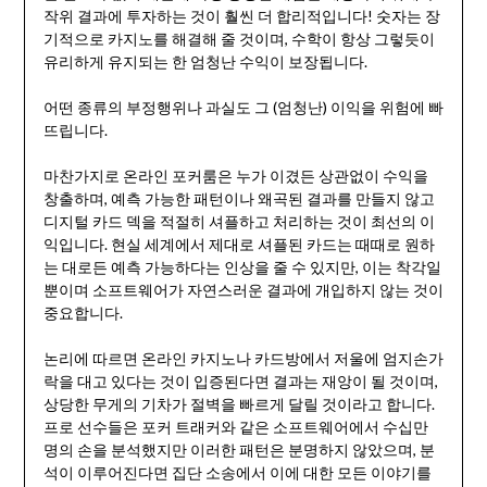
작위 결과에 투자하는 것이 훨씬 더 합리적입니다! 숫자는 장
기적으로 카지노를 해결해 줄 것이며, 수학이 항상 그렇듯이
유리하게 유지되는 한 엄청난 수익이 보장됩니다.
어떤 종류의 부정행위나 과실도 그 (엄청난) 이익을 위험에 빠
뜨립니다.
마찬가지로 온라인 포커룸은 누가 이겼든 상관없이 수익을
창출하며, 예측 가능한 패턴이나 왜곡된 결과를 만들지 않고
디지털 카드 덱을 적절히 셔플하고 처리하는 것이 최선의 이
익입니다. 현실 세계에서 제대로 셔플된 카드는 때때로 원하
는 대로든 예측 가능하다는 인상을 줄 수 있지만, 이는 착각일
뿐이며 소프트웨어가 자연스러운 결과에 개입하지 않는 것이
중요합니다.
논리에 따르면 온라인 카지노나 카드방에서 저울에 엄지손가
락을 대고 있다는 것이 입증된다면 결과는 재앙이 될 것이며,
상당한 무게의 기차가 절벽을 빠르게 달릴 것이라고 합니다.
프로 선수들은 포커 트래커와 같은 소프트웨어에서 수십만
명의 손을 분석했지만 이러한 패턴은 분명하지 않았으며, 분
석이 이루어진다면 집단 소송에서 이에 대한 모든 이야기를