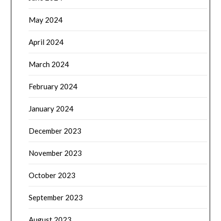
May 2024
April 2024
March 2024
February 2024
January 2024
December 2023
November 2023
October 2023
September 2023
August 2023