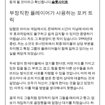
듣게 될 것이라고 확신합니다.
슬롯사이트
부정직한 플레이어가 사용하는 포커 트
릭
담합은 라이브 게임에서도 존재하며 시간이 지남에 따라 매
우 효과적임에도 불구하고 쉽게 감지할 수 있지만 증명하기
어렵습니다. 저도 그 희생양이 된 적이 있습니다: 1990년대
중반, 저는 소규모 토너먼트에서 최종 테이블의 상당 부분을
차지했고 특정 그룹의 플레이어들이 함께 일하고 있다는 사
실을 깨닫게 되었습니다.
두세 명이 한 테이블에서 경기를 한다면, 어떤 카드를 가지고
있든 칩을 들고, 부르고, 접고, 힘을 합쳐 다른 선수들을 쓰러
뜨리는 방식으로 서로를 지탱할 수 있을 것입니다. 마치 매 라
운드마다 세 손의 카드를 받은 한 명의 상대와 대결하는 것과
같았습니다. 모두가 자신이 그렇게 한다는 것을 알고 있었지
만, 아무도 이를 막을 방법을 생각해내지 못했습니다.
결국 저도 그들처럼 정직하지 않게 그들을 때리려고 했고, 업
보가 개입하기로 결정했을 때 엄청난 대가를 치렀습니다. 하