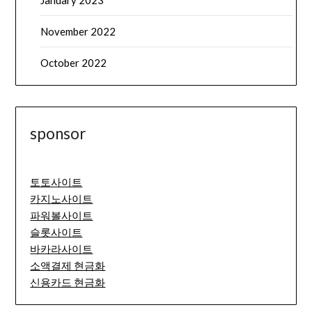
January 2023
November 2022
October 2022
sponsor
토토사이트
카지노사이트
파워볼사이트
슬롯사이트
바카라사이트
소액결제 현금화
신용카드 현금화