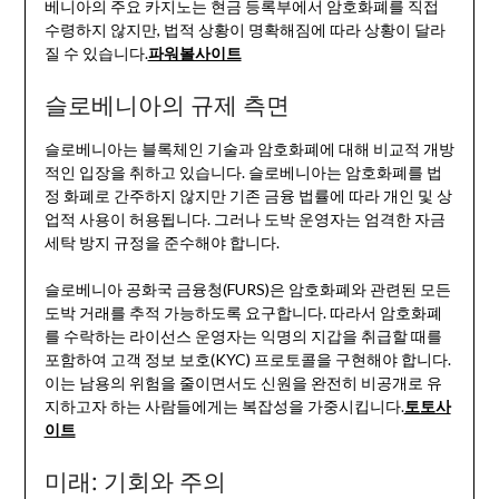
베니아의 주요 카지노는 현금 등록부에서 암호화폐를 직접
수령하지 않지만, 법적 상황이 명확해짐에 따라 상황이 달라
질 수 있습니다.
파워볼사이트
슬로베니아의 규제 측면
슬로베니아는 블록체인 기술과 암호화폐에 대해 비교적 개방
적인 입장을 취하고 있습니다. 슬로베니아는 암호화폐를 법
정 화폐로 간주하지 않지만 기존 금융 법률에 따라 개인 및 상
업적 사용이 허용됩니다. 그러나 도박 운영자는 엄격한 자금
세탁 방지 규정을 준수해야 합니다.
슬로베니아 공화국 금융청(FURS)은 암호화폐와 관련된 모든
도박 거래를 추적 가능하도록 요구합니다. 따라서 암호화폐
를 수락하는 라이선스 운영자는 익명의 지갑을 취급할 때를
포함하여 고객 정보 보호(KYC) 프로토콜을 구현해야 합니다.
이는 남용의 위험을 줄이면서도 신원을 완전히 비공개로 유
지하고자 하는 사람들에게는 복잡성을 가중시킵니다.
토토사
이트
미래: 기회와 주의