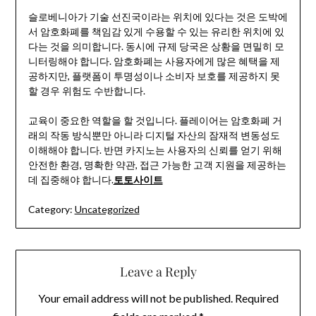
슬로베니아가 기술 선진국이라는 위치에 있다는 것은 도박에
서 암호화폐를 책임감 있게 수용할 수 있는 유리한 위치에 있
다는 것을 의미합니다. 동시에 규제 당국은 상황을 면밀히 모
니터링해야 합니다. 암호화폐는 사용자에게 많은 혜택을 제
공하지만, 플랫폼이 투명성이나 소비자 보호를 제공하지 못
할 경우 위험도 수반합니다.
교육이 중요한 역할을 할 것입니다. 플레이어는 암호화폐 거
래의 작동 방식뿐만 아니라 디지털 자산의 잠재적 변동성도
이해해야 합니다. 반면 카지노는 사용자의 신뢰를 얻기 위해
안전한 환경, 명확한 약관, 접근 가능한 고객 지원을 제공하는
데 집중해야 합니다.
토토사이트
Category:
Uncategorized
Leave a Reply
Your email address will not be published.
Required