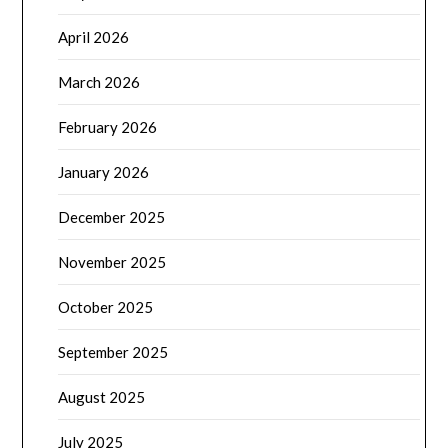
April 2026
March 2026
February 2026
January 2026
December 2025
November 2025
October 2025
September 2025
August 2025
July 2025