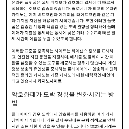
온라인 플랫폼은 실제 위치보다 암호화폐 결제에 더 빠르게
적응하는 것으로 입증되었습니다. 슬로베니아 최고의 온라인
카지노는 이미 비트코인과 이더리움, 라이트코인과 같은 기
타 디지털 자산을 허용하기 시작했습니다. 또한 이러한 플랫
폼은 검증된 계정과 책임감 있는 도박 관행을 장려하여 플레
이어가 지출을 통제하는 동시에 낮은 거래 수수료와 빠른 결
제 시간의 이점을 누릴 수 있도록 합니다.
이러한 표준을 충족하는 사이트는 라이선스 정보를 표시하
고, 안전한 지갑 통합을 지원하며, 예치금 및 플레이 시간 제
한을 설정할 수 있는 도구를 제공하는 경우가 많습니다. 개인
정보 보호와 유연성을 중시하는 플레이어에게 암호화폐 친화
적인 온라인 카지노는 기존 카지노에 대한 매력적인 대안이
되고 있습니다.
카지노사이트
암호화폐가 도박 경험을 변화시키는 방
법
플레이어의 경우 도박에서 암호화폐를 사용하면 여러 가지
장벽이 제거됩니다. 기존 결제 수단에는 은행 정책으로 인한
지연 또는 제한이 있을 수 있습니다. 그러나 암호화폐 거래는