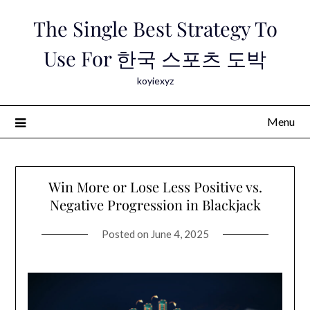
Skip
The Single Best Strategy To
to
content
Use For 한국 스포츠 도박
koyiexyz
Menu
Win More or Lose Less Positive vs.
Negative Progression in Blackjack
Posted on
June 4, 2025