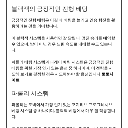
블랙잭의 긍정적인 진행 베팅
긍정적인 진행 베팅은 이길 때 베팅을 늘리고 연승 행진을 활
용하려는 것을 의미합니다.
이 블랙잭 시스템을 사용하면 잘 달릴 때 멋진 승리를 예약할
수 있으며, 밤이 아닌 경우 느린 속도로 패배할 수도 있습니
다.
파롤리 베팅 시스템과 파레이 베팅 시스템은 긍정적인 진행
베팅을 위한 가장 인기 있는 옵션 중 하나이며, 이 전략을 시
도해 보기로 결정한 경우 시도해봐야 할 옵션입니다.
토토사
이트
파롤리 시스템
파롤리는 도박에서 가장 인기 있는 포지티브 프로그레시브
베팅 시스템 중 하나이며, 블랙잭 베팅에서 매우 잘 작동합니
다.