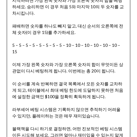
시작하려면 가장 왼쪽 숫자와 가장 오른쪽 숫자의 합을 베팅
하세요. 승리하면 이 경우 처음 5와 마지막 10의 두 숫자를 교
차시킵니다.
패배하면 숫자를 하나도 빼지 말고, 대신 순서의 오른쪽에 전
체 숫자(이 경우 15)를 추가하세요.
5 – 5 – 5 – 5 – 5 – 5 – 5 – 5 – 10 – 10 – 10 – 10 – 10 – 10 –
15
이제 가장 왼쪽 숫자와 가장 오른쪽 숫자의 합이 무엇이든 상
관없이 다시 베팅하게 됩니다. 이번에는 총 20이 됩니다.
이 순서를 계속 반복하면 결국 목록에서 모든 숫자를 교차하
게 되고, 테이블에서 최대 베팅 한도에 도달하지 못하면 처음
에 설정한 금액인 $100을 정확히 획득하게 됩니다.
라부셰어 베팅 시스템은 기록하지 않으면 추적하기 어려울
수 있지만, 플레이하는 것은 매우 재미있습니다.
블랙잭을 다시 하기로 결정하면, 어떤 진보적인 베팅 시스템
이든 시도해 보세요. 그러면 얼마나 재미있을 수 있는지 알게