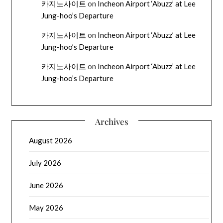
카지노사이트
on
Incheon Airport ‘Abuzz’ at Lee
Jung-hoo’s Departure
카지노사이트
on
Incheon Airport ‘Abuzz’ at Lee
Jung-hoo’s Departure
카지노사이트
on
Incheon Airport ‘Abuzz’ at Lee
Jung-hoo’s Departure
Archives
August 2026
July 2026
June 2026
May 2026