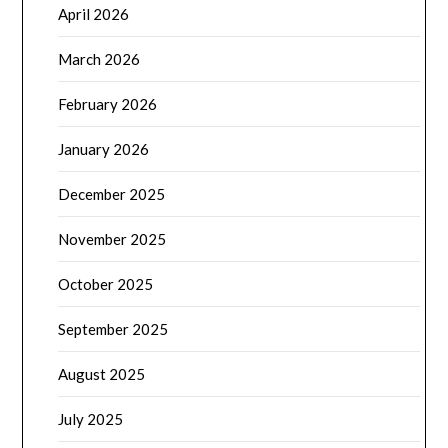
April 2026
March 2026
February 2026
January 2026
December 2025
November 2025
October 2025
September 2025
August 2025
July 2025