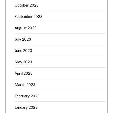
October 2023
September 2023
August 2023
July 2023
June 2023
May 2023
April 2023
March 2023
February 2023
January 2023