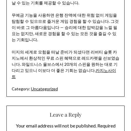
날 수 있는 기회를 제공할 수 있습니다.
무예금 기능을 사용하면 은행 잔액에 대한 위험 없이 게임을
탐험할 수 있으므로 즐거운 게임 경험을 할 수 있습니다. 그것
이 바로 그 아름다움입니다 — 승리에 대한 압박감을 느낄 필
요는 없지만, 새로운 경험을 할 수 있는 모든 것을 즐길 수 있
는 기회입니다.
미지의 세계로 모험을 떠날 준비가 되셨다면 리버티 슬롯 카
지노에서 환상적인 무료 스핀 혜택으로 레드카펫을 선보였습
니다. 와일드니스 울브스에서 20개의 스핀을 원하는 대로 기
다리고 있으니 이보다 더 좋은 기회는 없습니다.
카지노사이
트
Category:
Uncategorized
Leave a Reply
Your email address will not be published.
Required