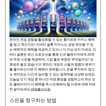
온라인 게임 경험을 활성화할 수 있는 흥미로운 카지노 혜택
을 찾고 계신가요? 리버티 슬롯 카지노는 금방 회전할 수 있
는 매력적인 혜택을 제공하고 있으니 더 이상 보지 마세요. 리
버티 슬롯은 최신 프로모션을 통해 신규 플레이어에게 20개
의 무료 스핀을 제공하며, 가장 좋은 부분은 무엇일까요? 보
증금은 필요 없습니다! 온라인 게임의 스릴과 탐험의 분위기
를 좋아하신다면 이 혜택이 완벽합니다. 돈을 투자하지 않고
도 재미있는 시간과 승리할 수 있는 잠재력을 상상해 보세요.
오늘날 인기 게임 중 하나인 야생 환경을 경험하고자 하는 모
든 플레이어가 이 혜택을 꼭 시도해봐야 할 이유에 대해 자세
히 알아보세요.
파워볼사이트
스핀을 청구하는 방법