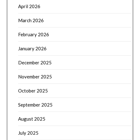
April 2026
March 2026
February 2026
January 2026
December 2025
November 2025
October 2025
September 2025
August 2025
July 2025