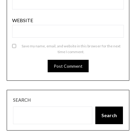
WEBSITE
Save my name, email, and website in this browser for the next
time I comment.
SEARCH
Search