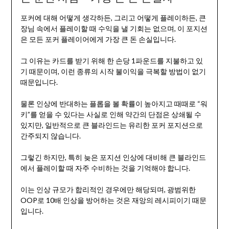
포커에 대해 어떻게 생각하든, 그리고 어떻게 플레이하든, 큰
장님 속에서 플레이할 때 수익을 낼 기회는 없으며, 이 포지션
은 모든 포커 플레이어에게 가장 큰 돈 손실입니다.
그 이유는 카드를 받기 위해 한 손당 1파운드를 지불하고 있
기 때문이며, 이런 종류의 시작 불이익을 극복할 방법이 없기
때문입니다.
물론 인상에 반대하는 플롭을 볼 확률이 높아지고 때때로 “워
키”를 얻을 수 있다는 사실로 인해 약간의 단점은 상쇄될 수
있지만, 일반적으로 큰 블라인드는 유리한 포커 포지션으로
간주되지 않습니다.
그렇긴 하지만, 특히 늦은 포지션 인상에 대비해 큰 블라인드
에서 플레이할 때 자주 수비하는 것을 기억해야 합니다.
이는 인상 규모가 합리적인 경우에만 해당되며, 광범위한
OOP로 10배 인상을 방어하는 것은 재앙의 레시피이기 때문
입니다.