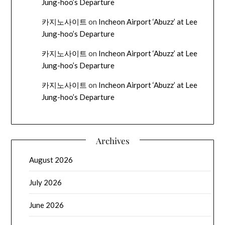
Jung-hoo’s Departure
카지노사이트
on
Incheon Airport ‘Abuzz’ at Lee
Jung-hoo’s Departure
카지노사이트
on
Incheon Airport ‘Abuzz’ at Lee
Jung-hoo’s Departure
카지노사이트
on
Incheon Airport ‘Abuzz’ at Lee
Jung-hoo’s Departure
Archives
August 2026
July 2026
June 2026