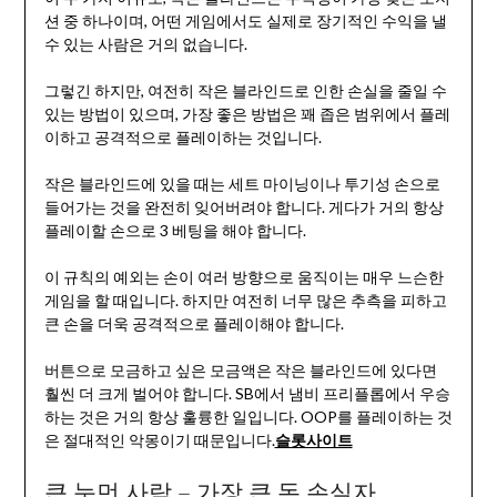
션 중 하나이며, 어떤 게임에서도 실제로 장기적인 수익을 낼
수 있는 사람은 거의 없습니다.
그렇긴 하지만, 여전히 작은 블라인드로 인한 손실을 줄일 수
있는 방법이 있으며, 가장 좋은 방법은 꽤 좁은 범위에서 플레
이하고 공격적으로 플레이하는 것입니다.
작은 블라인드에 있을 때는 세트 마이닝이나 투기성 손으로
들어가는 것을 완전히 잊어버려야 합니다. 게다가 거의 항상
플레이할 손으로 3 베팅을 해야 합니다.
이 규칙의 예외는 손이 여러 방향으로 움직이는 매우 느슨한
게임을 할 때입니다. 하지만 여전히 너무 많은 추측을 피하고
큰 손을 더욱 공격적으로 플레이해야 합니다.
버튼으로 모금하고 싶은 모금액은 작은 블라인드에 있다면
훨씬 더 크게 벌어야 합니다. SB에서 냄비 프리플롭에서 우승
하는 것은 거의 항상 훌륭한 일입니다. OOP를 플레이하는 것
은 절대적인 악몽이기 때문입니다.
슬롯사이트
큰 눈먼 사람 – 가장 큰 돈 손실자