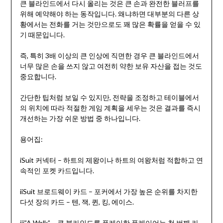
큰 블라인드에서 다시 올리는 것은 큰 손과 완전한 블러프를
위해 예약해야 하는 동작입니다. 왜냐하면 대부분의 다른 상
황에서는 전화를 거는 것만으로도 꽤 많은 확률을 얻을 수 있
기 때문입니다.
즉, 특히 3배 이상의 큰 인상에 직면한 경우 큰 블라인드에서
너무 많은 손을 쓰지 않고 여전히 약한 보유 자산을 접는 것도
중요합니다.
간단한 팁처럼 보일 수 있지만, 전략을 조정하고 테이블에서
의 위치에 따라 적절한 게임 계획을 세우는 것은 결과를 즉시
개선하는 가장 쉬운 방법 중 하나입니다.
용어집:
iSuit 커넥터 – 하트의 제왕이나 하트의 여왕처럼 적합하고 연
속적인 포켓 카드입니다.
iiSuit 브로드웨이 카드 – 포커에서 가장 높은 순위를 차지한
다섯 장의 카드 – 텐, 잭, 퀸, 킹, 에이스.
iii”A Walk” – 큰 블라인드를 플레이한 플레이어는 첫 번째 라