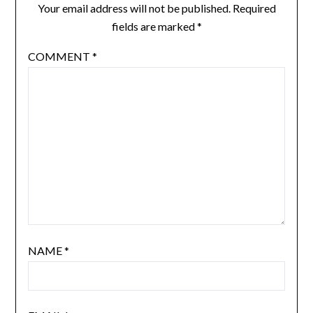
Your email address will not be published.
Required
fields are marked
*
COMMENT
*
NAME
*