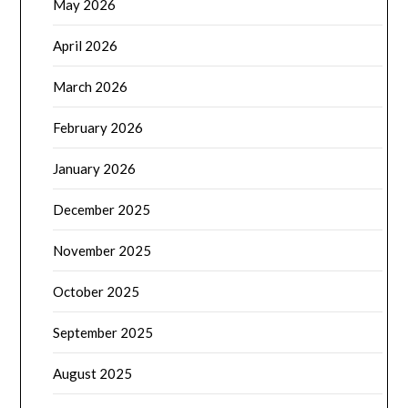
May 2026
April 2026
March 2026
February 2026
January 2026
December 2025
November 2025
October 2025
September 2025
August 2025