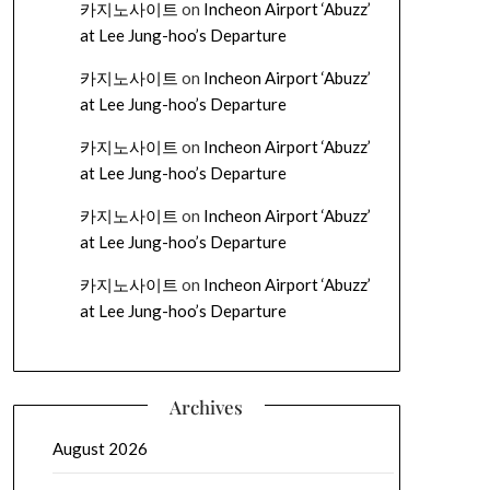
카지노사이트
on
Incheon Airport ‘Abuzz’
at Lee Jung-hoo’s Departure
카지노사이트
on
Incheon Airport ‘Abuzz’
at Lee Jung-hoo’s Departure
카지노사이트
on
Incheon Airport ‘Abuzz’
at Lee Jung-hoo’s Departure
카지노사이트
on
Incheon Airport ‘Abuzz’
at Lee Jung-hoo’s Departure
카지노사이트
on
Incheon Airport ‘Abuzz’
at Lee Jung-hoo’s Departure
Archives
August 2026