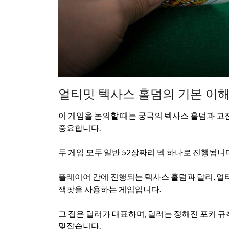
얼티밋 텍사스 홀덤의 기본 이
이 게임을 논의할 때는 궁극의 텍사스 홀덤과 고
중요합니다.
두 게임 모두 일반 52장짜리 덱 하나로 진행됩니
플레이어 간에 진행되는 텍사스 홀덤과 달리, 
잭팟을 사용하는 게임입니다.
그 집은 딜러가 대표하며, 딜러는 정해진 포커 
맞잡습니다.