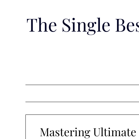
Skip
to
The Single B
content
Mastering Ultimate