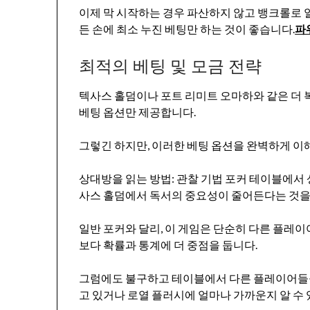
이제 막 시작하는 경우 파산하지 않고 뱅크롤로 
든 손에 최소 누진 베팅만 하는 것이 좋습니다.
파
최적의 베팅 및 모금 전략
텍사스 홀덤이나 포트 리미트 오마하와 같은 더 복
베팅 옵션만 제공합니다.
그렇긴 하지만, 이러한 베팅 옵션을 완벽하게 이
상대방을 읽는 방법: 관찰 기법 포커 테이블에서
사스 홀덤에서 독서의 중요성이 줄어든다는 것을
일반 포커와 달리, 이 게임은 단순히 다른 플레이
보다 확률과 통계에 더 중점을 둡니다.
그럼에도 불구하고 테이블에서 다른 플레이어들을
고 있거나 로열 플러시에 얼마나 가까운지 알 수 