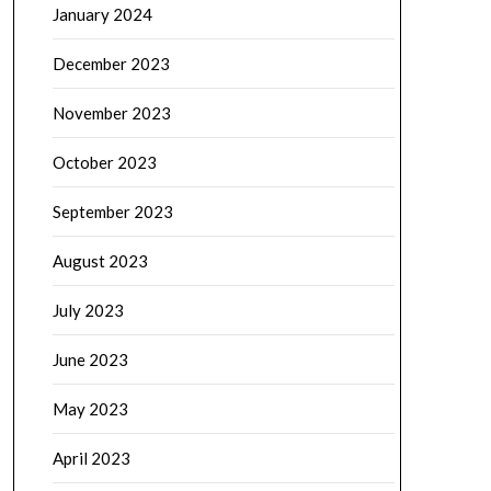
January 2024
December 2023
November 2023
October 2023
September 2023
August 2023
July 2023
June 2023
May 2023
April 2023