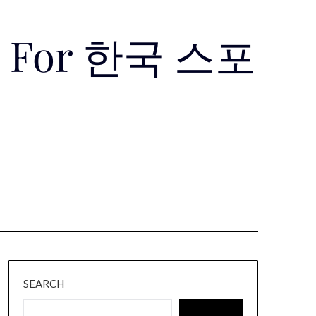
Use For 한국 스포
SEARCH