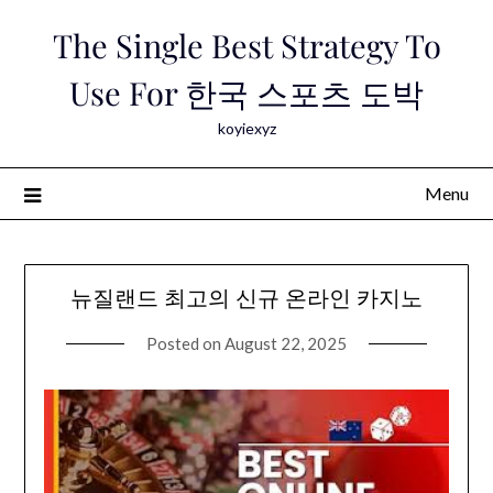
Skip
The Single Best Strategy To
to
content
Use For 한국 스포츠 도박
koyiexyz
Menu
뉴질랜드 최고의 신규 온라인 카지노
Posted on
August 22, 2025