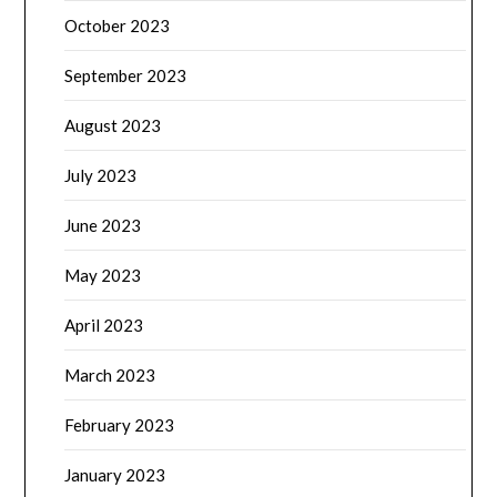
October 2023
September 2023
August 2023
July 2023
June 2023
May 2023
April 2023
March 2023
February 2023
January 2023