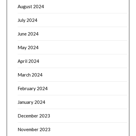
August 2024
July 2024
June 2024
May 2024
April 2024
March 2024
February 2024
January 2024
December 2023
November 2023