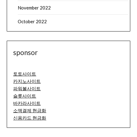
November 2022
October 2022
sponsor
토토사이트
카지노사이트
파워볼사이트
슬롯사이트
바카라사이트
소액결제 현금화
신용카드 현금화