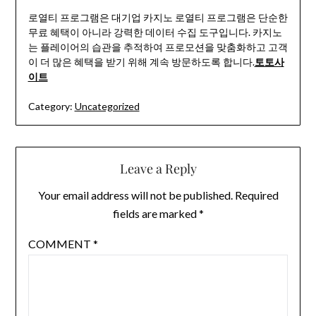
로열티 프로그램은 대기업 카지노 로열티 프로그램은 단순한
무료 혜택이 아니라 강력한 데이터 수집 도구입니다. 카지노
는 플레이어의 습관을 추적하여 프로모션을 맞춤화하고 고객
이 더 많은 혜택을 받기 위해 계속 방문하도록 합니다.
토토사
이트
Category:
Uncategorized
Leave a Reply
Your email address will not be published.
Required
fields are marked
*
COMMENT
*