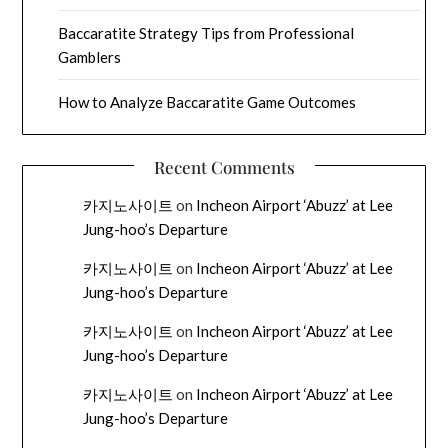
Baccaratite Strategy Tips from Professional
Gamblers
How to Analyze Baccaratite Game Outcomes
Recent Comments
카지노사이트
on
Incheon Airport ‘Abuzz’ at Lee
Jung-hoo’s Departure
카지노사이트
on
Incheon Airport ‘Abuzz’ at Lee
Jung-hoo’s Departure
카지노사이트
on
Incheon Airport ‘Abuzz’ at Lee
Jung-hoo’s Departure
카지노사이트
on
Incheon Airport ‘Abuzz’ at Lee
Jung-hoo’s Departure