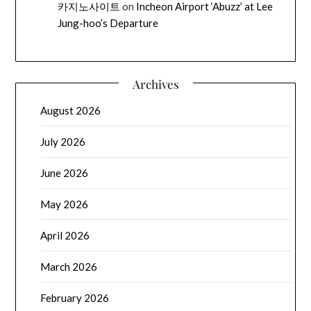
카지노사이트
on
Incheon Airport ‘Abuzz’ at Lee
Jung-hoo’s Departure
Archives
August 2026
July 2026
June 2026
May 2026
April 2026
March 2026
February 2026