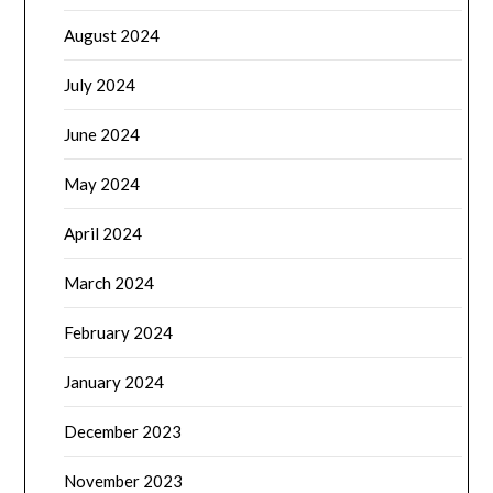
August 2024
July 2024
June 2024
May 2024
April 2024
March 2024
February 2024
January 2024
December 2023
November 2023