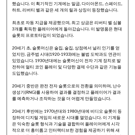
했습니다. 이 획기적인 기계에는 말굽, 다이아몬드, 스페이드,
하트, 리버티 벨과 같은 세 개의 릴과 상징이 등장했습니다.
최초로 자동 지급을 제공했으며, 최고 상금은 리버티 벨 심볼
3개를 획득한 플레이어에게 돌아갔습니다. 이 발명품은 현대
슬롯의 프로토타입이 되었습니다.
20세기 초, 슬롯머신은 술집, 술집, 상점에서 널리 인기를 얻
었지만, 금주법 시대(1920-1933)에는 불법 도박과도 연관이
있었습니다. 1930년대에는 슬롯머신이 전자 기계 장치로 발
전하여 멀티 코인 플레이 및 다양한 결제 수단과 같은 기능을
도입했습니다.
20세기 중반은 완전 전자 슬롯으로의 전환을 의미하며, 난수
생성기(RNG)를 사용하여 결과를 결정하고 플레이어가 결과
를 예측하거나 조작하는 것을 더 어렵게 만들었습니다.
20세기 후반에는 1970년대와 1980년대에 비디오 슬롯이 등
장하여 디지털 게임의 새로운 시대를 열었습니다. 이 기계들
은 익숙한 슬롯 형식과 기술을 결합하여 플레이어에게 시각
적으로 더 흥미롭고 인터랙티브한 경험을 제공하기 위해 새