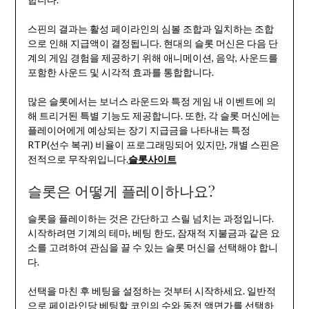
스핀의 결과는 활성 페이라인의 심볼 조합과 일치하는 조합
으로 인해 지급액이 결정됩니다. 현대의 슬롯 머신은 다음 단
계의 게임 경험을 제공하기 위해 애니메이션, 음악, 사운드를
포함한 사운드 및 시각적 효과를 통합합니다.
많은 슬롯에서는 보너스 라운드와 특정 게임 내 이벤트에 의
해 트리거된 특별 기능도 제공합니다. 또한, 각 슬롯 머신에는
플레이어에게 예상되는 장기 지급금을 나타내는 특정
RTP(선수 복귀) 비율이 프로그래밍되어 있지만, 개별 스핀은
전적으로 무작위입니다.
슬롯사이트
슬롯은 어떻게 플레이하나요?
슬롯을 플레이하는 것은 간단하고 스릴 넘치는 과정입니다.
시작하려면 기계의 테마, 베팅 한도, 잠재적 지불금과 같은 요
소를 고려하여 관심을 끌 수 있는 슬롯 머신을 선택해야 합니
다.
선택을 마친 후 베팅을 설정하는 것부터 시작하세요. 일반적
으로 페이라인당 베팅할 코인의 수와 동전 액면가를 선택하