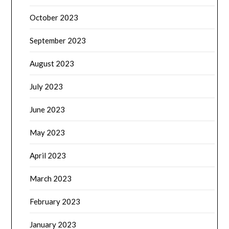
October 2023
September 2023
August 2023
July 2023
June 2023
May 2023
April 2023
March 2023
February 2023
January 2023