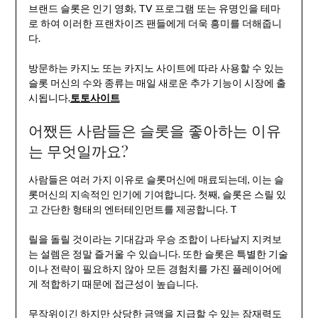
브랜드 슬롯은 인기 영화, TV 프로그램 또는 유명인을 테마
로 하여 이러한 프랜차이즈 팬들에게 더욱 흥미를 더해줍니
다.
방문하는 카지노 또는 카지노 사이트에 따라 사용할 수 있는
슬롯 머신의 수와 종류는 매일 새로운 추가 기능이 시장에 출
시됩니다.
토토사이트
어쨌든 사람들은 슬롯을 좋아하는 이유
는 무엇일까요?
사람들은 여러 가지 이유로 슬롯머신에 매료되는데, 이는 슬
롯머신의 지속적인 인기에 기여합니다. 첫째, 슬롯은 스릴 있
고 간단한 형태의 엔터테인먼트를 제공합니다. T
릴을 돌릴 것이라는 기대감과 우승 조합이 나타날지 지켜보
는 설렘은 정말 즐거울 수 있습니다. 또한 슬롯은 특별한 기술
이나 전략이 필요하지 않아 모든 경험치를 가진 플레이어에
게 적합하기 때문에 접근성이 높습니다.
무작위이긴 하지만 상당한 금액을 지급할 수 있는 잠재력도