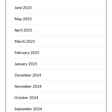
June 2025
May 2025
April 2025
March 2025
February 2025
January 2025
December 2024
November 2024
October 2024
September 2024