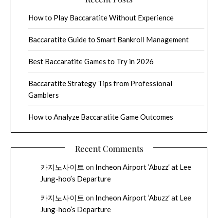
How to Play Baccaratite Without Experience
Baccaratite Guide to Smart Bankroll Management
Best Baccaratite Games to Try in 2026
Baccaratite Strategy Tips from Professional
Gamblers
How to Analyze Baccaratite Game Outcomes
Recent Comments
카지노사이트
on
Incheon Airport ‘Abuzz’ at Lee
Jung-hoo’s Departure
카지노사이트
on
Incheon Airport ‘Abuzz’ at Lee
Jung-hoo’s Departure