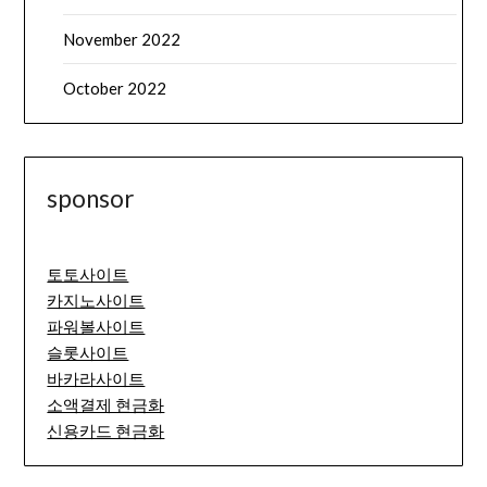
November 2022
October 2022
sponsor
토토사이트
카지노사이트
파워볼사이트
슬롯사이트
바카라사이트
소액결제 현금화
신용카드 현금화