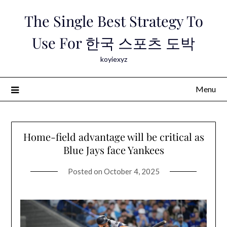
Skip
The Single Best Strategy To
to
content
Use For 한국 스포츠 도박
koyiexyz
Menu
Home-field advantage will be critical as
Blue Jays face Yankees
Posted on
October 4, 2025