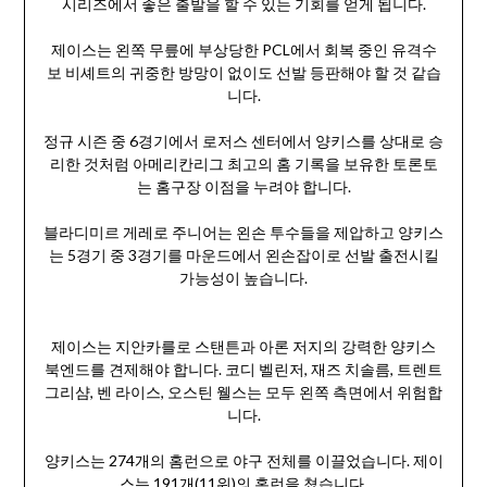
시리즈에서 좋은 출발을 할 수 있는 기회를 얻게 됩니다.
제이스는 왼쪽 무릎에 부상당한 PCL에서 회복 중인 유격수
보 비셰트의 귀중한 방망이 없이도 선발 등판해야 할 것 같습
니다.
정규 시즌 중 6경기에서 로저스 센터에서 양키스를 상대로 승
리한 것처럼 아메리칸리그 최고의 홈 기록을 보유한 토론토
는 홈구장 이점을 누려야 합니다.
블라디미르 게레로 주니어는 왼손 투수들을 제압하고 양키스
는 5경기 중 3경기를 마운드에서 왼손잡이로 선발 출전시킬
가능성이 높습니다.
제이스는 지안카를로 스탠튼과 아론 저지의 강력한 양키스
북엔드를 견제해야 합니다. 코디 벨린저, 재즈 치솔름, 트렌트
그리샴, 벤 라이스, 오스틴 웰스는 모두 왼쪽 측면에서 위험합
니다.
양키스는 274개의 홈런으로 야구 전체를 이끌었습니다. 제이
스는 191개(11위)의 홈런을 쳤습니다.