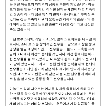
은 최근 아놀드의 자제력의 공통된 부분이 되었습니다. 아놀
드가 틀린 말은 아니지만, 이러한 문제는 개인에 대한 지속적
인 집중이 아니라 접근 방식의 변화가 순서대로 이루어질 수
있다는 것을 추측하기 위해 오랫동안 지속되어 왔습니다. 플
레이어들도 그 말을 들으면 흥분하지 못할 것이라고 상상할
수도 있습니다.
아딘 흐루스티치, 라일리 맥그리, 알렉스 로버트슨, 다니엘 아
르자니, 조디 보스 등 창의적인 선수들이 앞으로의 창을 놓고
경쟁을 벌일 예정이지만, 이 선수들은 아놀드가 구축한 프레
임워크 내에서 여전히 존재할 것입니다. 이전 창에서는 이러
한 선수들을 볼 수 있었지만, 대부분의 경우 여전히 도전 과제
가 남아 있습니다. 그리고 느슨한 반작용 분석을 위해 현재의
선수들은 바레인 경기와 같은 악취 제거에 면역이 되지는 않
지만, 네스토리 이란쿤다와 같은 재능 있는 선수들에 의해 자
주 힘을 얻고 있는 훌륭한 축구 선수들입니다.
아놀드는 팀과 떠오르는 인재를 최대한 활용하기 위해 필요
한 조정을 할 수 있을까요? 새로운 아이디어, 이동 패턴, 우선
순위를 심어주고 실행하여 상황을 반전시킬 수 있을까요? 61
세의 아놀드는 베테랑 코치이며, 호주에서 가장 성공적인 국