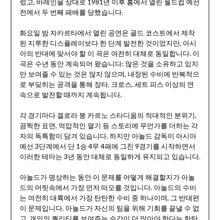
렀고, 바레인을 상대로 1981년 이후 홈에서 열린 월드컵 예선
전에서 두 번째 패배를 당했습니다.
화요일 밤 자카르타에서 열린 공연은 골드 코스트에서 제작
된 지루한 디스플레이보다 한 단계 발전한 것이었지만, 아시
아의 반대에 맞서야 할 이 곡은 여전히 대체로 동일합니다. 이
곡은 수년 동안 계속되어 왔습니다: 많은 것을 소유하고 있지
만 보여줄 수 있는 것은 많지 않으며, 내장된 수비에 반복적으
로 부딪히는 공격을 통해 장타, 크로스, 세트 피스 이상의 연
속으로 발전할 때까지 계속됩니다.
각 경기마다 겔로라 붕 카르노 스타디움의 적대적인 분위기,
끔찍한 표면, 억압적인 열기 등 스토리에 무언가를 더하는 각
자의 독특함이 담겨 있습니다. 하지만 아놀드 감독이 아시아
예선 3단계에서 단 1승 4무 4패에 그친 9경기를 시작하면서
이러한 테마는 3년 동안 대체로 동일하게 유지되고 있습니다.
아놀드가 명상하는 동안 이 문제를 어떻게 해결할지가 아놀
드의 머릿속에서 가장 먼저 떠오를 것입니다. 아놀드의 수비
는 여전히 대륙에서 가장 탄탄한 수비 중 하나이며, 그 반대편
이 문제입니다. 아놀드가 자신의 팀을 위해 기회를 끝낼 수 없
고, 개인의 퀄리티를 보여주는 순간이 더 많아야 한다는 한탄