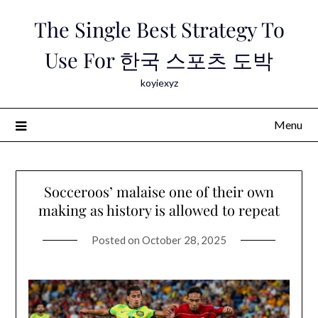
Skip
The Single Best Strategy To
to
content
Use For 한국 스포츠 도박
koyiexyz
Menu
Socceroos’ malaise one of their own
making as history is allowed to repeat
Posted on
October 28, 2025