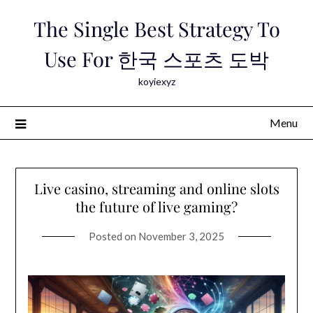
Skip
The Single Best Strategy To
to
content
Use For 한국 스포츠 도박
koyiexyz
Menu
Live casino, streaming and online slots
the future of live gaming?
Posted on
November 3, 2025