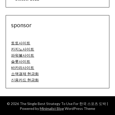
sponsor
토토사이트
카지노사이트
파워볼사이트
슬롯사이트
바카라사이트
소액결제 현금화
신용카드 현금화
© 2026 The Single Best Strategy To Use For 한국 스포츠 도박
|
Powered by
Minimalist Blog
WordPress Theme