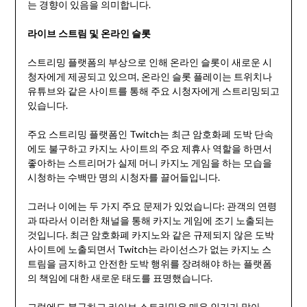
는 경향이 있음을 의미합니다.
라이브 스트림 및 온라인 슬롯
스트리밍 플랫폼의 부상으로 인해 온라인 슬롯이 새로운 시
청자에게 제공되고 있으며, 온라인 슬롯 플레이는 트위치나
유튜브와 같은 사이트를 통해 주요 시청자에게 스트리밍되고
있습니다.
주요 스트리밍 플랫폼인 Twitch는 최근 암호화폐 도박 단속
에도 불구하고 카지노 사이트의 주요 제휴사 역할을 하면서
좋아하는 스트리머가 실제 머니 카지노 게임을 하는 모습을
시청하는 수백만 명의 시청자를 끌어들입니다.
그러나 이에는 두 가지 주요 문제가 있었습니다: 관객의 연령
과 따라서 이러한 채널을 통해 카지노 게임에 조기 노출되는
것입니다. 최근 암호화폐 카지노와 같은 규제되지 않은 도박
사이트에 노출되면서 Twitch는 라이선스가 없는 카지노 스
트림을 금지하고 안전한 도박 행위를 장려해야 하는 플랫폼
의 책임에 대한 새로운 태도를 표명했습니다.
그럼에도 불구하고 라이브 스트리밍은 매우 인기가 많아