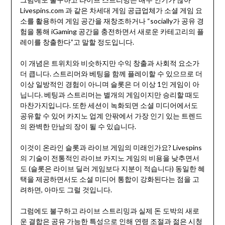
Livespins.com 과 같은 차세대 게임 공급업체가 소셜 게임 요
소를 활용하여 게임 공간을 재창조하거나 “socially가 공유 경
험을 통해 iGaming 공간을 충전하면서 새로운 카테고리의 플
레이를 창출한다”고 말할 정도입니다.
이 개념은 트위치와 비슷하지만 수익 창출과 사회적 요소가
더 큽니다. 스트리머와 베팅을 함께 플레이할 수 있으므로 더
이상 일방적인 경험이 아니며 슬롯은 더 이상 1인 게임이 아
닙니다. 베팅과 스트리머는 별개의 게임이지만 승리할 때도
마찬가지입니다. 또한 세션이 녹화되면 소셜 미디어에서도
공유할 수 있어 카지노 업계 안팎에서 가장 인기 있는 트렌드
의 완벽한 만남의 장이 될 수 있습니다.
이것이 온라인 슬롯과 라이브 게임의 미래인가요? Livespins
의 기술이 전통적인 라이브 카지노 게임의 비용을 낮추면서
도 (슬롯은 라이브 딜러 게임보다 지분이 적습니다) 동일한 혜
택을 제공하면서도 소셜 미디어 통합이 강화된다는 점을 고
려하면, 아마도 그럴 것입니다.
그럼에도 불구하고 라이브 스트리밍과 실제 돈 도박의 새로
운 결합은 공유 가능한 특성으로 인해 연령 조절과 젊은 시청