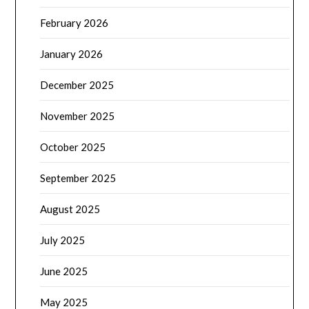
February 2026
January 2026
December 2025
November 2025
October 2025
September 2025
August 2025
July 2025
June 2025
May 2025