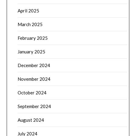
April 2025
March 2025
February 2025
January 2025
December 2024
November 2024
October 2024
September 2024
August 2024
July 2024