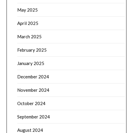
May 2025
April 2025
March 2025
February 2025
January 2025
December 2024
November 2024
October 2024
September 2024
August 2024