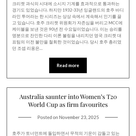
크리켓 과식의 시대에 소시지 기계를 효과적으로 통과하는
경기도 있었습니다. 하지만 1932-33년 잉글랜드의 호주 바디
라인 투어라는 한 시리즈는 상상 속에서 계속해서 인기를 끌
고 있습니다. 호주 크리켓 위원회가 자존심을 버리고 MCC에
케이블을 보낸 것은 90년 전 수요일이었습니다. 이는 승리를
명분으로 잔인한 다리 이론 볼링을 내리치던 영국 크리켓 대
표팀의 이전 불만을 철회한 것이었습니다. 당시 호주 총리였
던 조셉 리옹은…
Read more
Australia saunter into Women’s T20
World Cup as firm favourites
Posted on
November 23, 2025
호주가 토너먼트에 돌입하면서 무적의 기운이 감돌고 있는