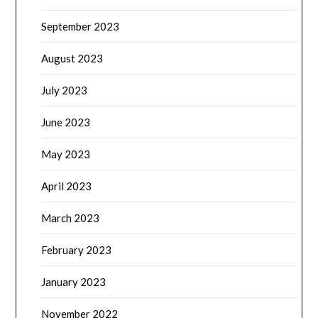
September 2023
August 2023
July 2023
June 2023
May 2023
April 2023
March 2023
February 2023
January 2023
November 2022