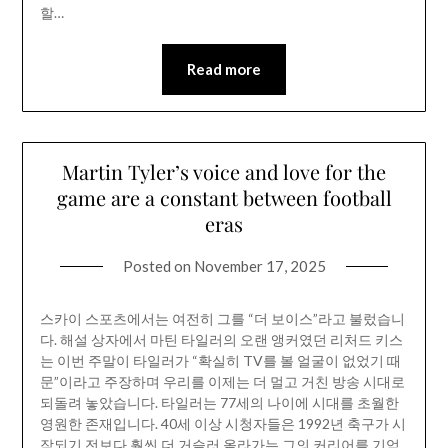
할…
Read more
Martin Tyler’s voice and love for the
game are a constant between football
eras
Posted on
November 17, 2025
스카이 스포츠에서는 여전히 그를 “더 보이스”라고 불렀습니
다. 해설 상자에서 마틴 타일러의 오랜 앵커였던 리처드 키스
는 이번 주말이 타일러가 “확실히 TV를 볼 얼굴이 없었기 때
문”이라고 주장하며 우리를 이제는 더 멀고 거친 방송 시대로
되돌려 놓았습니다. 타일러는 77세의 나이에 시대를 초월한
영원한 존재입니다. 40세 이상 시청자들은 1992년 축구가 시
작되기 전보다 훨씬 더 거슬러 올라가는 그의 커리어를 기억