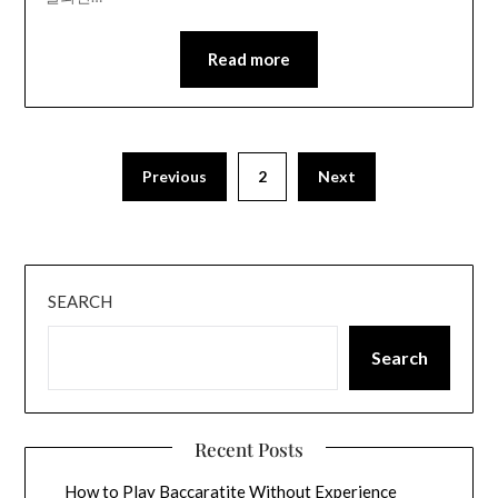
Read more
Previous
2
Next
SEARCH
Search
Recent Posts
How to Play Baccaratite Without Experience