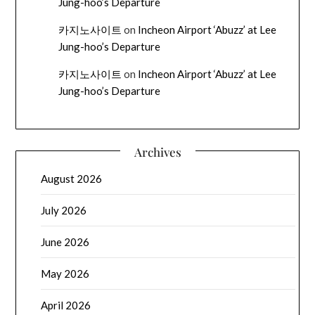
Jung-hoo’s Departure
카지노사이트
on
Incheon Airport ‘Abuzz’ at Lee
Jung-hoo’s Departure
카지노사이트
on
Incheon Airport ‘Abuzz’ at Lee
Jung-hoo’s Departure
Archives
August 2026
July 2026
June 2026
May 2026
April 2026