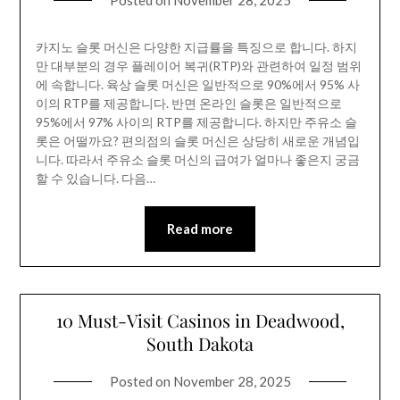
Posted on
November 28, 2025
카지노 슬롯 머신은 다양한 지급률을 특징으로 합니다. 하지
만 대부분의 경우 플레이어 복귀(RTP)와 관련하여 일정 범위
에 속합니다. 육상 슬롯 머신은 일반적으로 90%에서 95% 사
이의 RTP를 제공합니다. 반면 온라인 슬롯은 일반적으로
95%에서 97% 사이의 RTP를 제공합니다. 하지만 주유소 슬
롯은 어떨까요? 편의점의 슬롯 머신은 상당히 새로운 개념입
니다. 따라서 주유소 슬롯 머신의 급여가 얼마나 좋은지 궁금
할 수 있습니다. 다음…
Read more
10 Must-Visit Casinos in Deadwood,
South Dakota
Posted on
November 28, 2025