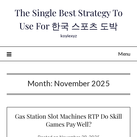
Skip
The Single Best Strategy To
to
content
Use For 한국 스포츠 도박
koyiexyz
Menu
Month:
November 2025
Gas Station Slot Machines RTP Do Skill
Games Pay Well?