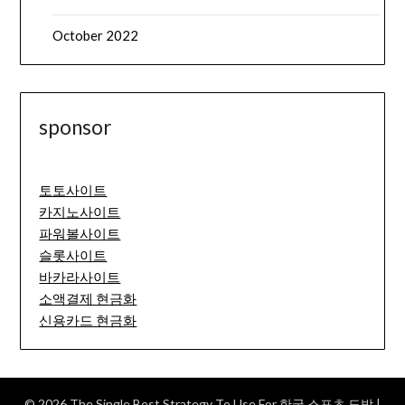
October 2022
sponsor
토토사이트
카지노사이트
파워볼사이트
슬롯사이트
바카라사이트
소액결제 현금화
신용카드 현금화
© 2026 The Single Best Strategy To Use For 한국 스포츠 도박
|