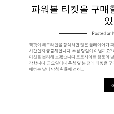
파워볼 티켓을 구매할
있
Posted on
잭팟이 헤드라인을 장식하면 많은 플레이어가 파워
시간인지 궁금해합니다. 추첨 당일이 아닐까요? 
미신을 분리해 보겠습니다.토토사이트 행운의 날
각합니다. 금요일이나 추첨 몇 분 전에 티켓을 구
매하는 날이 당첨 확률에 전혀…
R