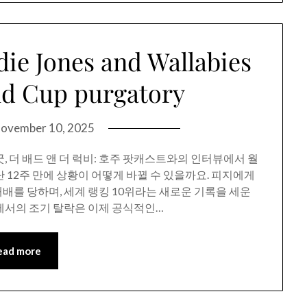
die Jones and Wallabies
ld Cup purgatory
ovember 10, 2025
굿, 더 배드 앤 더 럭비: 호주 팟캐스트와의 인터뷰에서 월
 12주 만에 상황이 어떻게 바뀔 수 있을까요. 피지에게
배를 당하며, 세계 랭킹 10위라는 새로운 기록을 세운
에서의 조기 탈락은 이제 공식적인…
ead more