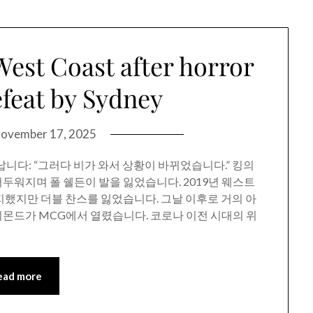
est Coast after horror
efeat by Sydney
ovember 17, 2025
납니다: “그러다 비가 와서 상황이 바뀌었습니다.” 킹의
두워지며 폴 쉘든이 발을 잃었습니다. 2019년 웨스트
지했지만 더블 찬스를 잃었습니다. 그날 이후로 거의 아
리치몬드가 MCG에서 열렸습니다. 코로나 이전 시대의 위
ead more