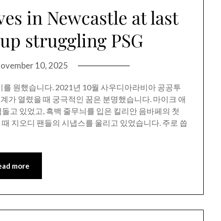
es in Newcastle at last
re up struggling PSG
ovember 10, 2025
를 원했습니다. 2021년 10월 사우디아라비아 공공투
계가 열렸을 때 궁극적인 꿈은 분명했습니다. 마이크 애
돌고 있었고, 흑백 줄무늬를 입은 킬리안 음바페의 첫
때 지오디 팬들의 시냅스를 울리고 있었습니다. 주로 씁
ead more