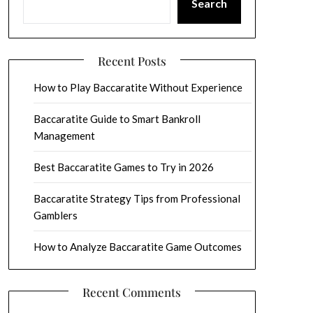
Search
Recent Posts
How to Play Baccaratite Without Experience
Baccaratite Guide to Smart Bankroll
Management
Best Baccaratite Games to Try in 2026
Baccaratite Strategy Tips from Professional
Gamblers
How to Analyze Baccaratite Game Outcomes
Recent Comments