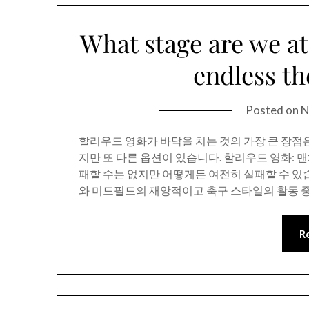
What stage are we at
endless th
Posted on
N
할리우드 영화가 바닥을 치는 것의 가장 큰 장점은
지만 또 다른 옵션이 있습니다. 할리우드 영화:
패할 수는 없지만 어떻게든 여전히 실패할 수 있
와 미드필드의 재앙적이고 축구 스타일의 활동 중
R