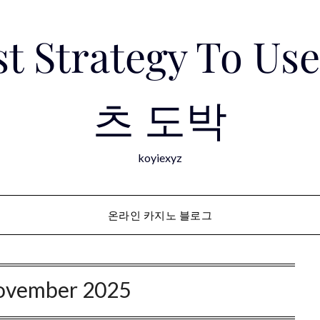
est Strategy To 
츠 도박
koyiexyz
온라인 카지노 블로그
ovember 2025