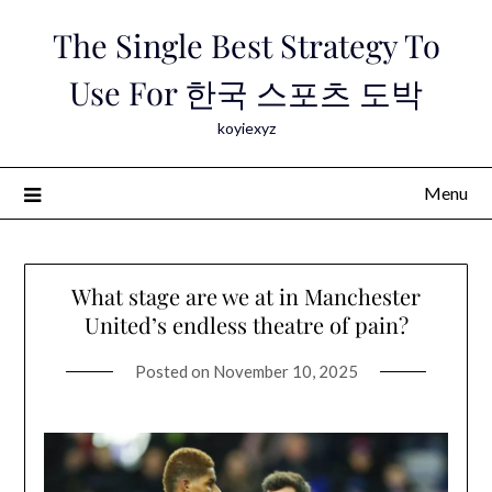
Skip
The Single Best Strategy To
to
content
Use For 한국 스포츠 도박
koyiexyz
Menu
What stage are we at in Manchester
United’s endless theatre of pain?
Posted on
November 10, 2025