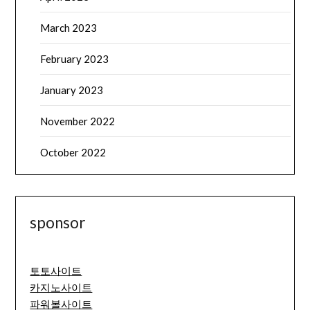
March 2023
February 2023
January 2023
November 2022
October 2022
sponsor
토토사이트
카지노사이트
파워볼사이트