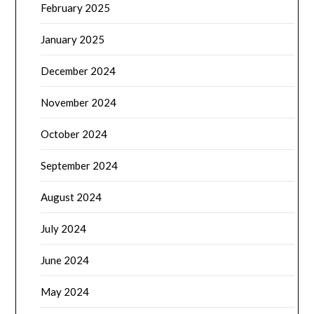
February 2025
January 2025
December 2024
November 2024
October 2024
September 2024
August 2024
July 2024
June 2024
May 2024