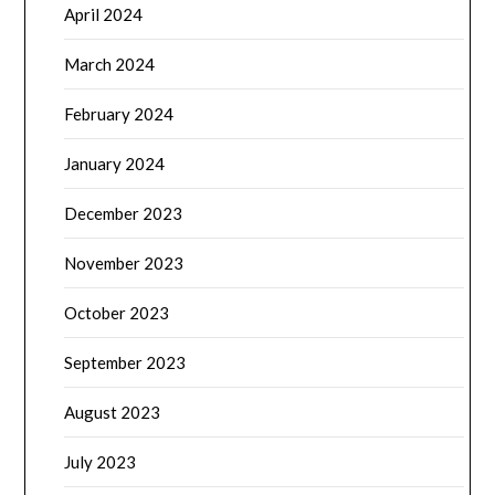
April 2024
March 2024
February 2024
January 2024
December 2023
November 2023
October 2023
September 2023
August 2023
July 2023