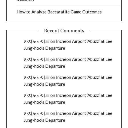
How to Analyze Baccaratite Game Outcomes
Recent Comments
카지노사이트
on
Incheon Airport ‘Abuzz’ at Lee
Jung-hoo’s Departure
카지노사이트
on
Incheon Airport ‘Abuzz’ at Lee
Jung-hoo’s Departure
카지노사이트
on
Incheon Airport ‘Abuzz’ at Lee
Jung-hoo’s Departure
카지노사이트
on
Incheon Airport ‘Abuzz’ at Lee
Jung-hoo’s Departure
카지노사이트
on
Incheon Airport ‘Abuzz’ at Lee
Jung-hoo’s Departure