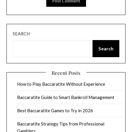
SEARCH
Search
Recent Posts
How to Play Baccaratite Without Experience
Baccaratite Guide to Smart Bankroll Management
Best Baccaratite Games to Try in 2026
Baccaratite Strategy Tips from Professional
Gamblers