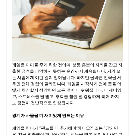
게임은 재미를 주기 위한 것이며, 보통 흥분이 자리를 잡고 지
출한 금액을 파악하지 못하는 순간까지 계속됩니다. 거의 모
든 사람에게 이런 일이 일어납니다. 하지만 올바른 전략을 세
우면 전체 경험이 달라집니다. 게임을 시작하기 전에 돈을 어
떻게 처리할지 생각하면 모든 것이 더 쉬워집니다. 더 재미있
고, 스트레스를 덜 받고, 후회를 훨씬 덜 경험하게 되어 카지
노 경험이 전반적으로 향상됩니다.
경계가 사물을 더 재미있게 만드는 이유
게임을 하다가 “펀드를 더 추가해야 하나요?” 또는 “잠깐만
요, 지금 인출해야 하나요?”라는 질문을 해본 적이 있나요? 그