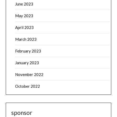
June 2023
May 2023
April 2023
March 2023
February 2023
January 2023
November 2022
October 2022
sponsor