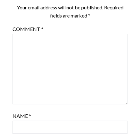
Your email address will not be published.
Required
fields are marked
*
COMMENT
*
NAME
*