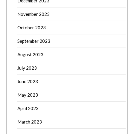
December 2023
November 2023
October 2023
September 2023
August 2023
July 2023
June 2023
May 2023
April 2023
March 2023