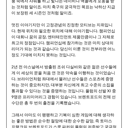
풍 속에서 샤워를 하고 빛나는 데이비나 맥콜에게 포옹을 받
는 것처럼 말이죠. 마치 축구의 궁극적인 목표는 낙하산 지급
이 보장된 세 시즌인 것처럼 말이죠.
멋진 이야기지만 이 고정관념의 진정한 모티브는 지위입니
다. 현재 위치와 필요한 위치에 대해 이야기합니다. 챔피언십
이 대회나 꿈의 공장, 엔터테인먼트 제품만큼이나 그 자체로
최고의 정점입니다. 챔피언십에 참가하는 것은 마치 상대의
리더가 되는 것과 같습니다: 당신이 이룬 것이 전부라면 어느
정도 기대에 미치지 못하는 것입니다.
2년 전 아스널에서 방출된 조쉬 다실바와 같은 젊은 선수들에
게 이 세상의 문을 처음 연 것은 약속을 이행하는 것이었습니
다. 브라이언처럼 좌대에서 물러난 선수들은 스포츠에 증명
하는 것이 중요하지만, 대부분 자신에게 최고 수준의 소집을
통과할 수 있다는 것을 증명하는 것입니다. 풀럼의 선발 XI 중
9명은 프리미어리그 경험이 있습니다. 브렌트포드의 전체 선
수단은 총 두 번의 출전을 기록했습니다.
그래서 아마도 이 팽팽하고 기복이 심한 게임에 대해 생각하
는 좋은 방법은 순수한 절망에 대한 순수한 갈망, 즉 토마스
프랭크의 브렌트포드가 스콧 파커의 풀럼의 저주받고 궁극적