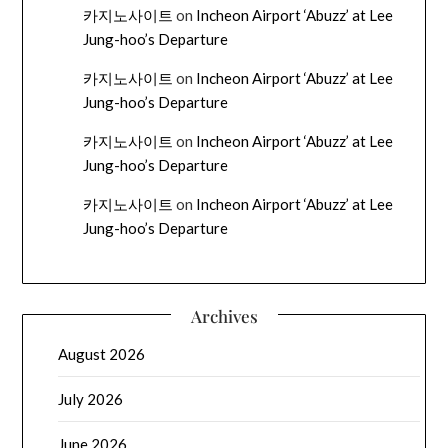
카지노사이트
on
Incheon Airport ‘Abuzz’ at Lee
Jung-hoo’s Departure
카지노사이트
on
Incheon Airport ‘Abuzz’ at Lee
Jung-hoo’s Departure
카지노사이트
on
Incheon Airport ‘Abuzz’ at Lee
Jung-hoo’s Departure
카지노사이트
on
Incheon Airport ‘Abuzz’ at Lee
Jung-hoo’s Departure
Archives
August 2026
July 2026
June 2026