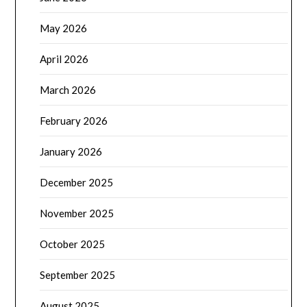
May 2026
April 2026
March 2026
February 2026
January 2026
December 2025
November 2025
October 2025
September 2025
August 2025