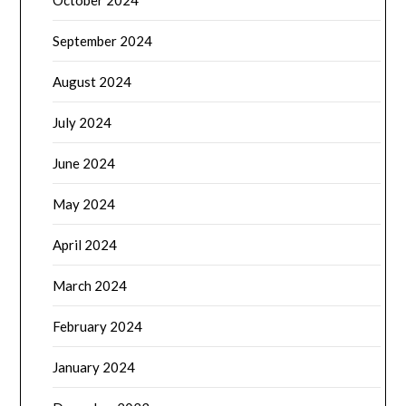
September 2024
August 2024
July 2024
June 2024
May 2024
April 2024
March 2024
February 2024
January 2024