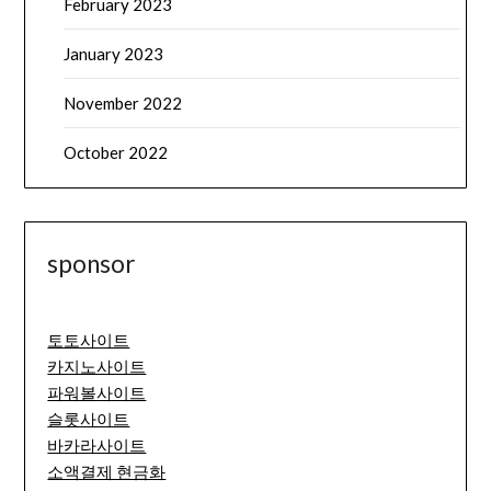
February 2023
January 2023
November 2022
October 2022
sponsor
토토사이트
카지노사이트
파워볼사이트
슬롯사이트
바카라사이트
소액결제 현금화