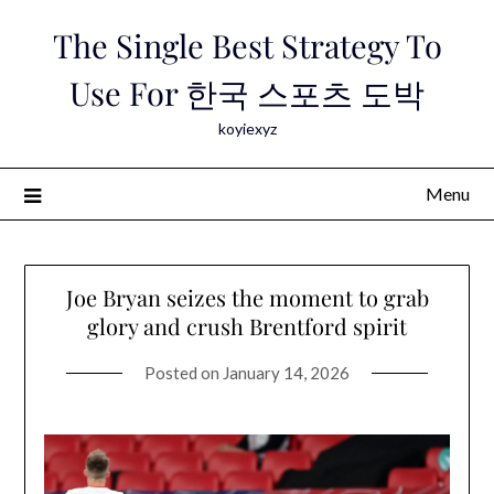
Skip
The Single Best Strategy To
to
content
Use For 한국 스포츠 도박
koyiexyz
Menu
Joe Bryan seizes the moment to grab
glory and crush Brentford spirit
Posted on
January 14, 2026