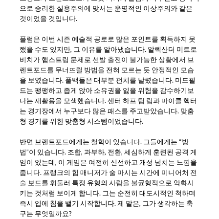
으로 승리한 실용주의에 맞서는 운명적인 이상주의와 같은
것이었을 것입니다.
풀럼은 이번 시즌 예술적 공로로 많은 포인트를 획득하지 못
했을 수도 있지만, 그 이유를 알아냈습니다. 알렉산더 미트로
비치가 햄스트링 문제로 선발 출전이 불가능한 상황에서 브
렌트포드를 무너뜨릴 방법을 전혀 모르는 듯 안정적인 모습
을 보였습니다. 풀백들은 대부분 펀치를 날렸습니다. 미드필
드는 팽팽하고 좁게 앉아 소유권을 잃을 위험을 감수하기보
다는 재활용을 모색했습니다. 센터 하프 팀 림과 마이클 헥터
는 경기장에서 누구보다 많은 패스를 주고받았습니다. 맞춤
형 경기를 위한 맞춤형 시스템이었습니다.
반면 브렌트포드에게는 철학이 있습니다. 그들에게는 “방
법”이 있습니다. 조합, 과부하, 전환, 세심하게 훈련된 공격 게
임이 있는데, 이 게임은 여전히 신선하고 개성 넘치는 느낌을
줍니다. 프랭크의 힙 매니저가 술 마시는 시간에 미니어처 전
술 보드를 휘둘러 특정 유형의 사람을 불균형적으로 악화시
키는 것처럼 보이게 합니다. 그는 순전히 대도시적인 척하며
즉시 입에 침을 뱉기 시작합니다. 제 말은, 그가 생각하는 축
구는 무엇일까요?