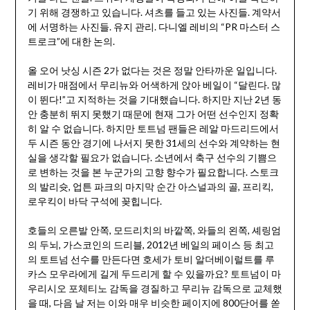
기 위해 경쟁하고 있습니다. 셔츠를 들고 있는 사진들. 계약서
에 서명하는 사진들. 유지 관리. 다니엘 레비의 “PR 마스터 스
트로크”에 대한 논의.
올 오어 낫싱 시즌 2가 없다는 것은 정말 안타까운 일입니다.
레비가 매점에서 무리뉴와 어색하게 앉아 베일이 “달린다. 많
이 뛴다!”고 지적하는 것을 기대했습니다. 하지만 지난 2년 동
안 충분히 뛰지 못했기 때문에 현재 그가 어떤 선수인지 정확
히 알 수 없습니다. 하지만 토트넘 팬들은 레알 마드리드에서
두 시즌 동안 경기에 나서지 못한 31세의 선수와 계약하는 현
실을 생각할 필요가 없습니다. 소년에서 축구 선수의 기쁨으
로 변하는 것을 본 누군가의 고향 향수가 필요합니다. 스토크
의 발리슛, 업튼 파크의 마지막 순간 아스널과의 골, 프리킥,
로우킥이 바닥 구석에 꽂힙니다.
호들의 오른발 안쪽, 모드리치의 바깥쪽, 와들의 왼쪽, 셰링엄
의 두뇌, 가스코인의 드리블, 2012년 베일의 페이스 등 최고
의 토트넘 선수를 만든다면 호세가 토비 알더베이럴트를 루
카스 모우라에게 길게 두드리게 할 수 있을까요? 토트넘이 마
우리시오 포체티노 감독을 경질하고 무리뉴 감독으로 교체했
을 때, 다음 날 저는 이와 매우 비슷한 페이지에 800단어를 쏟