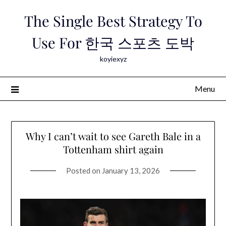
Skip
The Single Best Strategy To
to
content
Use For 한국 스포츠 도박
koyiexyz
Menu
Why I can’t wait to see Gareth Bale in a
Tottenham shirt again
Posted on
January 13, 2026