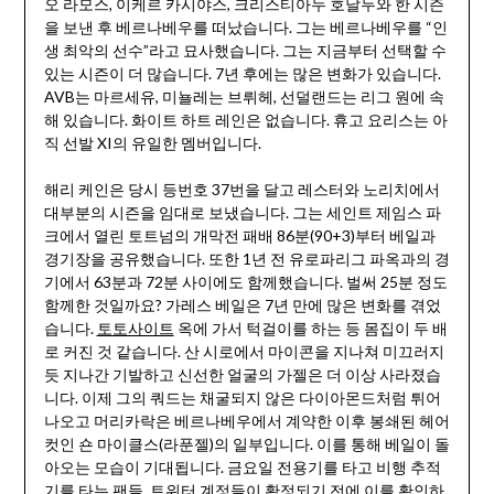
오 라모스, 이케르 카시야스, 크리스티아누 호날두와 한 시즌
을 보낸 후 베르나베우를 떠났습니다. 그는 베르나베우를 “인
생 최악의 선수”라고 묘사했습니다. 그는 지금부터 선택할 수
있는 시즌이 더 많습니다. 7년 후에는 많은 변화가 있습니다.
AVB는 마르세유, 미뇰레는 브뤼헤, 선덜랜드는 리그 원에 속
해 있습니다. 화이트 하트 레인은 없습니다. 휴고 요리스는 아
직 선발 XI의 유일한 멤버입니다.
해리 케인은 당시 등번호 37번을 달고 레스터와 노리치에서
대부분의 시즌을 임대로 보냈습니다. 그는 세인트 제임스 파
크에서 열린 토트넘의 개막전 패배 86분(90+3)부터 베일과
경기장을 공유했습니다. 또한 1년 전 유로파리그 파옥과의 경
기에서 63분과 72분 사이에도 함께했습니다. 벌써 25분 정도
함께한 것일까요? 가레스 베일은 7년 만에 많은 변화를 겪었
습니다.
토토사이트
옥에 가서 턱걸이를 하는 등 몸집이 두 배
로 커진 것 같습니다. 산 시로에서 마이콘을 지나쳐 미끄러지
듯 지나간 기발하고 신선한 얼굴의 가젤은 더 이상 사라졌습
니다. 이제 그의 쿼드는 채굴되지 않은 다이아몬드처럼 튀어
나오고 머리카락은 베르나베우에서 계약한 이후 봉쇄된 헤어
컷인 숀 마이클스(라푼젤)의 일부입니다. 이를 통해 베일이 돌
아오는 모습이 기대됩니다. 금요일 전용기를 타고 비행 추적
기를 타는 팬들. 트위터 계정들이 확정되기 전에 이를 확인하