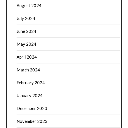
August 2024
July 2024
June 2024
May 2024
April 2024
March 2024
February 2024
January 2024
December 2023
November 2023