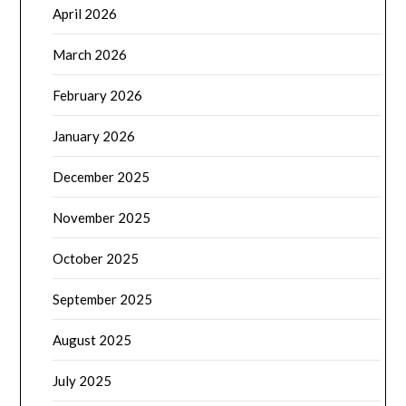
April 2026
March 2026
February 2026
January 2026
December 2025
November 2025
October 2025
September 2025
August 2025
July 2025