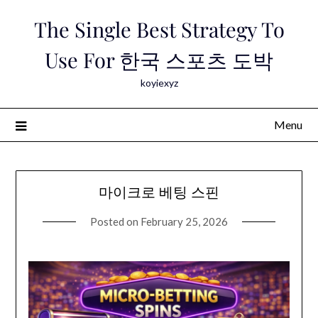
Skip
The Single Best Strategy To
to
content
Use For 한국 스포츠 도박
koyiexyz
Menu
마이크로 베팅 스핀
Posted on
February 25, 2026