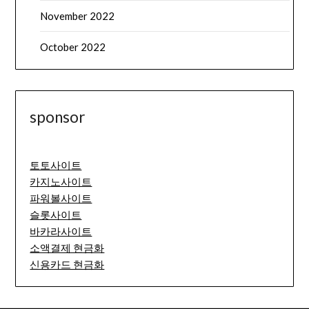
November 2022
October 2022
sponsor
토토사이트
카지노사이트
파워볼사이트
슬롯사이트
바카라사이트
소액결제 현금화
신용카드 현금화