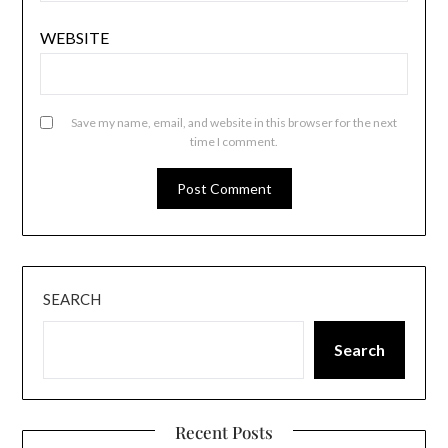
WEBSITE
Save my name, email, and website in this browser for the next
time I comment.
SEARCH
Search
Recent Posts