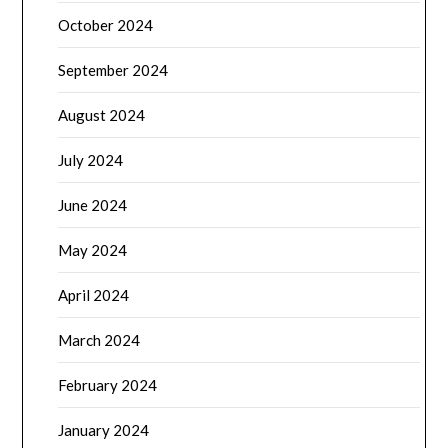
October 2024
September 2024
August 2024
July 2024
June 2024
May 2024
April 2024
March 2024
February 2024
January 2024