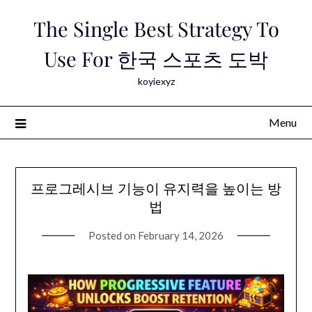
Skip
The Single Best Strategy To
to
content
Use For 한국 스포츠 도박
koyiexyz
Menu
프로그레시브 기능이 유지력을 높이는 방
법
Posted on
February 14, 2026