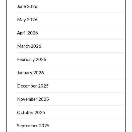
June 2026
May 2026
April 2026
March 2026
February 2026
January 2026
December 2025
November 2025
October 2025
September 2025