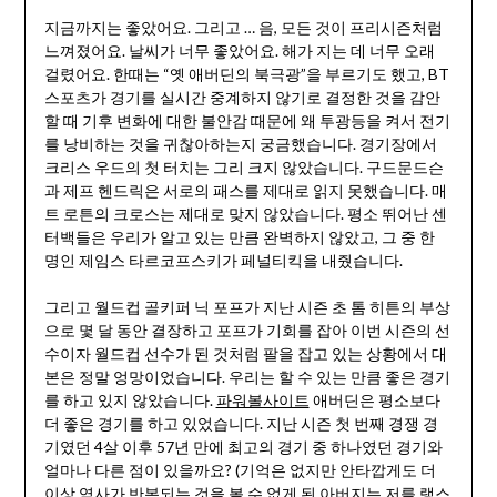
지금까지는 좋았어요. 그리고 … 음, 모든 것이 프리시즌처럼
느껴졌어요. 날씨가 너무 좋았어요. 해가 지는 데 너무 오래
걸렸어요. 한때는 “옛 애버딘의 북극광”을 부르기도 했고, BT
스포츠가 경기를 실시간 중계하지 않기로 결정한 것을 감안
할 때 기후 변화에 대한 불안감 때문에 왜 투광등을 켜서 전기
를 낭비하는 것을 귀찮아하는지 궁금했습니다. 경기장에서
크리스 우드의 첫 터치는 그리 크지 않았습니다. 구드문드슨
과 제프 헨드릭은 서로의 패스를 제대로 읽지 못했습니다. 매
트 로튼의 크로스는 제대로 맞지 않았습니다. 평소 뛰어난 센
터백들은 우리가 알고 있는 만큼 완벽하지 않았고, 그 중 한
명인 제임스 타르코프스키가 페널티킥을 내줬습니다.
그리고 월드컵 골키퍼 닉 포프가 지난 시즌 초 톰 히튼의 부상
으로 몇 달 동안 결장하고 포프가 기회를 잡아 이번 시즌의 선
수이자 월드컵 선수가 된 것처럼 팔을 잡고 있는 상황에서 대
본은 정말 엉망이었습니다. 우리는 할 수 있는 만큼 좋은 경기
를 하고 있지 않았습니다.
파워볼사이트
애버딘은 평소보다
더 좋은 경기를 하고 있었습니다. 지난 시즌 첫 번째 경쟁 경
기였던 4살 이후 57년 만에 최고의 경기 중 하나였던 경기와
얼마나 다른 점이 있을까요? (기억은 없지만 안타깝게도 더
이상 역사가 반복되는 것을 볼 수 없게 된 아버지는 저를 랭스