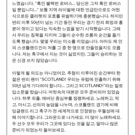
느꼈습니다. “흑인 블랙번 로버스… 당신은 그저 흑인 로버스
일 뿐입니다…” 보통 지역 라이벌에 대한 언급만으로도 어떤
식으로든 클라렛의 포효를 유발하기에 충분했습니다. 하지만
번리 이후 50년이 넘는 기간 동안 우리는 경기 전의 희망과 흥
분이 꺾이고 있다는 익숙한 느낌을 받기 시작했습니다. 그래
서 우리는 침묵을 지키며 그들이 순수한 조롱의 순간을 즐기
도록 했습니다. 몇몇 우리는 미소를 지었습니다. 아마도 제 안
의 스코틀랜드인이 저를 그 중 한 명으로 만들었을지도 모릅
니다. 저는 축구에서 지는 것이 싫었지만, 그들이 승리하는 것
은 신경 쓰지 않았습니다.
이렇게 될 의도는 아니었어요. 추첨이 이루어진 순간부터 한
젊은 번리 팬이 “SCOTLAND! 우리는 유럽에 진출하기 위해
50년 넘게 기다려야 합니다… 그리고 SCOTLAND!”라는 말로
입소문을 탔습니다. 머릿속의 대본은 모두 준비되어 있었습
니다. 하루 외출. 애버딘 중심부를 점령하세요. 노래하고, 먹
고, 마시고, 선의의 농담을 나누며, 스코틀랜드 경기에 비해
잉글랜드 리그 축구가 전 세계적으로 인정받는 우월성에 대
해 이야기합니다. 그라운드로 나가세요. 더 많이 노래하세요.
두 선수 모두 우리가 그곳에 있다는 것을 알고, 얼마나 많은
준비가 되었는지 들어보세요.