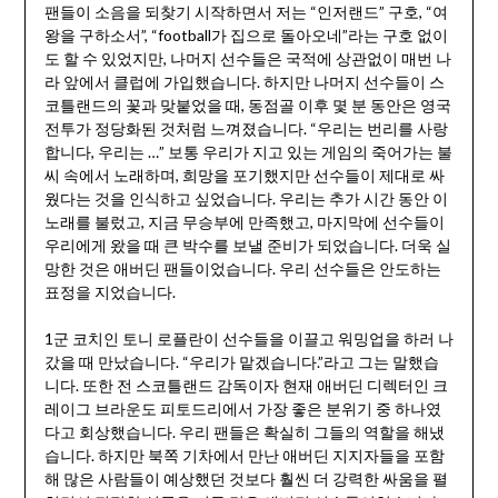
팬들이 소음을 되찾기 시작하면서 저는 “인저랜드” 구호, “여
왕을 구하소서”, “football가 집으로 돌아오네”라는 구호 없이
도 할 수 있었지만, 나머지 선수들은 국적에 상관없이 매번 나
라 앞에서 클럽에 가입했습니다. 하지만 나머지 선수들이 스
코틀랜드의 꽃과 맞붙었을 때, 동점골 이후 몇 분 동안은 영국
전투가 정당화된 것처럼 느껴졌습니다. “우리는 번리를 사랑
합니다, 우리는 …” 보통 우리가 지고 있는 게임의 죽어가는 불
씨 속에서 노래하며, 희망을 포기했지만 선수들이 제대로 싸
웠다는 것을 인식하고 싶었습니다. 우리는 추가 시간 동안 이
노래를 불렀고, 지금 무승부에 만족했고, 마지막에 선수들이
우리에게 왔을 때 큰 박수를 보낼 준비가 되었습니다. 더욱 실
망한 것은 애버딘 팬들이었습니다. 우리 선수들은 안도하는
표정을 지었습니다.
1군 코치인 토니 로플란이 선수들을 이끌고 워밍업을 하러 나
갔을 때 만났습니다. “우리가 맡겠습니다.”라고 그는 말했습
니다. 또한 전 스코틀랜드 감독이자 현재 애버딘 디렉터인 크
레이그 브라운도 피토드리에서 가장 좋은 분위기 중 하나였
다고 회상했습니다. 우리 팬들은 확실히 그들의 역할을 해냈
습니다. 하지만 북쪽 기차에서 만난 애버딘 지지자들을 포함
해 많은 사람들이 예상했던 것보다 훨씬 더 강력한 싸움을 펼