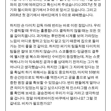
와의 경기에 데려갔다고 확신시켜 주셨습니다.) 2017년 첫 경
기와 첼시와의 경기에서 3-0으로 앞서고 있습니다. 그리고
2018년 첫 경기에서 애버딘에게 1-0으로 패배했습니다.
하지만 숀 다이치 감독 아래 번리는 바로 이런 점입니다. 우리
가 클릭할 때 우리는 훌륭합니다. 클릭하지 않을 때는 모든 것
을 갈아치웁니다. 과거에는 후반전에 시계를 보며 가라앉는
느낌이 어디로 향하고 있는지 알고 있기 때문에 집으로 돌아
가는 것이 좋을 것 같아요. 하지만 퍼기의 팀들처럼 다이치의
팀들은 절대 포기하지 않습니다. 스코틀랜드-잉글랜드 결투
에 웰시맨 샘 복스와 애버딘 수비진이 등장했는데, 저는 스콧
맥케나가 더 익숙해진 공격수를 상대하기 전까지는 그가 뛰
어나다고 생각했습니다. 하지만 그들이 그 자리에 있다는 것
을 확실히 하기 위해서는 품질도 중요하지만, 마지막 10분의
한 순간만으로도 맥케나를 역전시키고 공을 홈으로 날려 귀
중한 원정 골을 확보할 수 있었습니다. 번리 팬들에게 얼마나
큰 의미가 있었는지 알고 싶으시다면 제 인스타그램 스토리
를 확인해 보세요. 결승전에서 우리가 이길 거라고 생각하셨
을 겁니다. 정말 아제르바이잔 바쿠에서 열리나요? 그럴 것
같네요. 비자가 필요한가요?