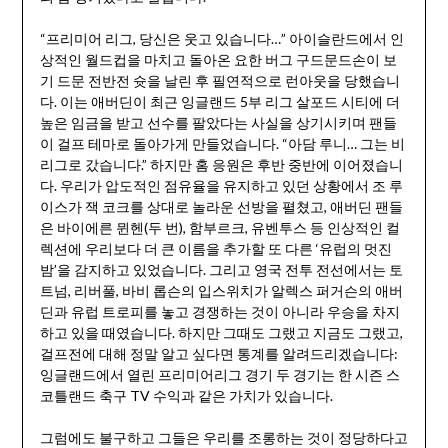
“프리미어 리그, 당신은 웃고 있습니다…” 아이슬란드에서 인
상적인 월드컵을 마치고 돌아온 요한 버그 구드문드손이 보
기 드문 전반전 슛을 날린 후 필연적으로 런아웃을 당했습니
다. 이는 애버딘이 최근 잉글랜드 5부 리그 살포드 시티에 더
높은 임금을 받고 선수를 팔았다는 사실을 상기시키며 팬들
이 걸프 테마로 돌아가게 만들었습니다. “아담 루니… 그는 비
리그로 갔습니다.” 하지만 홈 응원은 후반 중반에 이어졌습니
다. 우리가 압도적인 점유율을 유지하고 있던 상황에서 조 루
이스가 잭 코크를 상대로 놀라운 선방을 펼쳤고, 애버딘 팬들
은 바이에른 뮌헨(두 번), 함부르크, 유벤투스 등 인상적인 컬
렉션에 우리보다 더 큰 이름을 추가할 또 다른 ‘유럽의 멋진
밤’을 감지하고 있었습니다. 그리고 영국 전투 전선에서는 토
트넘, 리버풀, 바비 롭슨의 입스위치가 알렉스 퍼거슨의 애버
딘과 유럽 트로피를 놓고 경쟁하는 것이 아니라 우승을 차지
하고 있을 때였습니다. 하지만 그때도 그랬고 지금도 그랬고,
걸프전에 대해 정말 알고 싶다면 통계를 알려드리겠습니다:
잉글랜드에서 열린 프리미어리그 경기 두 경기는 한 시즌 스
코틀랜드 축구 TV 수익과 같은 가치가 있습니다.
그럼에도 불구하고 그들은 우리를 조롱하는 것이 정당하다고