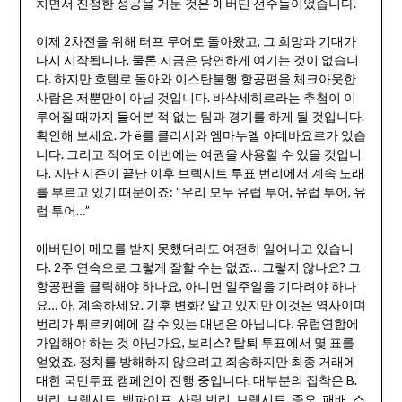
치면서 진정한 성공을 거둔 것은 애버딘 선수들이었습니다.
이제 2차전을 위해 터프 무어로 돌아왔고, 그 희망과 기대가
다시 시작됩니다. 물론 지금은 당연하게 여기는 것이 없습니
다. 하지만 호텔로 돌아와 이스탄불행 항공편을 체크아웃한
사람은 저뿐만이 아닐 것입니다. 바삭세히르라는 추첨이 이
루어질 때까지 들어본 적 없는 팀과 경기를 하게 될 것입니다.
확인해 보세요. 가 ë를 클리시와 엠마누엘 아데바요르가 있습
니다. 그리고 적어도 이번에는 여권을 사용할 수 있을 것입니
다. 지난 시즌이 끝난 이후 브렉시트 투표 번리에서 계속 노래
를 부르고 있기 때문이죠: “우리 모두 유럽 투어, 유럽 투어, 유
럽 투어…”
애버딘이 메모를 받지 못했더라도 여전히 일어나고 있습니
다. 2주 연속으로 그렇게 잘할 수는 없죠… 그렇지 않나요? 그
항공편을 클릭해야 하나요, 아니면 일주일을 기다려야 하나
요… 아, 계속하세요. 기후 변화? 알고 있지만 이것은 역사이며
번리가 튀르키예에 갈 수 있는 매년은 아닙니다. 유럽연합에
가입해야 하는 것 아닌가요, 보리스? 탈퇴 투표에서 몇 표를
얻었죠. 정치를 방해하지 않으려고 죄송하지만 최종 거래에
대한 국민투표 캠페인이 진행 중입니다. 대부분의 집착은 B.
번리. 브렉시트. 백파이프. 사랑 번리. 브렉시트. 증오. 패배. 스